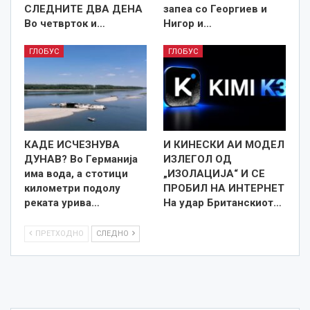
СЛЕДНИТЕ ДВА ДЕНА
запеа со Георгиев и
Во четврток и…
Нигор и…
ГЛОБУС
ГЛОБУС
КАДЕ ИСЧЕЗНУВА
И КИНЕСКИ АИ МОДЕЛ
ДУНАВ? Во Германија
ИЗЛЕГОЛ ОД
има вода, а стотици
„ИЗОЛАЦИЈА“ И СЕ
километри подолу
ПРОБИЛ НА ИНТЕРНЕТ
реката урива…
На удар Британскиот…
ПРЕТХОДНО
СЛЕДНО