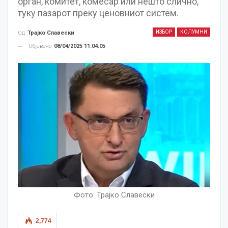
орган, комитет, комесар или нешто слично,
туку пазарот преку ценовниот систем.
ИЗБОР
КОЛУМНИ
Од
Трајко Славески
Објавено
08/04/2025 11:04:05
Фото: Трајко Славески
2,774