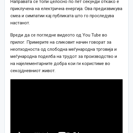
Направата се топи целосно по пет секунди откако е
приклучена на електрична енергија. Ова предизвикува
смеа и симпатии кај публиката што го проследува
настанот.
Вреди да се погледне видеото од You Tube во
прилог. Примерите на сликовит начин говорат за
неопходноста од слободна меѓународна трговија и
меѓународна поделба на трудот за производство и
на најелементарните добра кои ги користиме во
секојдневниот живот.