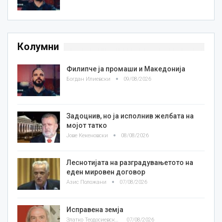
Колумни
Филипче ја промаши и Македонија
Богдан Илиевски
09/08/2026
Задоцнив, но ја исполнив желбата на
мојот татко
Јове Кекеновски
08/08/2026
Леснотијата на разградувањетото на
еден мировен договор
Азис Положани
07/08/2026
Исправена земја
Златко Теодосиевски
07/08/2026