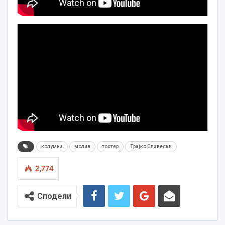
колумна
молив
тостер
Трајко Славески
2,774
Сподели