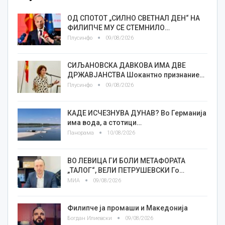
ОД СПОТОТ „СИЛНО СВЕТНАЛ ДЕН“ НА
ФИЛИПЧЕ МУ СЕ СТЕМНИЛО…
Плусинфо
09/08/2026
СИЉАНОВСКА ДАВКОВА ИМА ДВЕ
ДРЖАВЈАНСТВА Шокантно признание…
Плусинфо
09/08/2026
КАДЕ ИСЧЕЗНУВА ДУНАВ? Во Германија
има вода, а стотици…
Панорама
10/08/2026
ВО ЛЕВИЦА ГИ БОЛИ МЕТАФОРАТА
„ТАЛОГ“, ВЕЛИ ПЕТРУШЕВСКИ Го…
МИА
09/08/2026
Филипче ја промаши и Македонија
Богдан Илиевски
09/08/2026