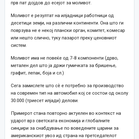
прв пат дојдов до есејот за моливот.
Моливот е резултат на илјадници работници од
десетици земји, на различни континенти. Она што ги
поврзува не е некој плански орган, комитет, комесар
или нешто слично, туку пазарот преку ценовниот
систем.
Моливот има не повеќе од 7-8 компоненти (дрво,
метален дел што ја држи гумичката за бришење,
графит, лепак, боја и сл.)
Сега замислете што сѐ е потребно за производство
на современ тип на автомобил кој се состои од околу
30.000 (триесет илјади) делови.
Примерот стана повторно актуелен во контекст на
ударот врз светската економија и глобалните
синџири за снабдување по воведените царини за
американскиот увоз ид страна на претседателот