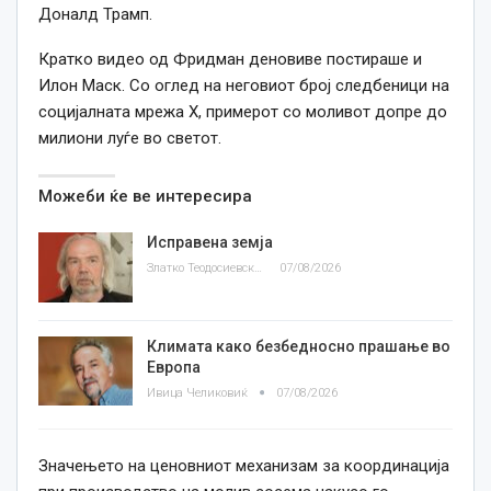
Доналд Трамп.
Кратко видео од Фридман деновиве постираше и
Илон Маск. Со оглед на неговиот број следбеници на
социјалната мрежа Х, примерот со моливот допре до
милиони луѓе во светот.
Можеби ќе ве интересира
Исправена земја
Златко Теодосиевски
07/08/2026
Климата како безбедносно прашање во
Европа
Ивица Челиковиќ
07/08/2026
Значењето на ценовниот механизам за координација