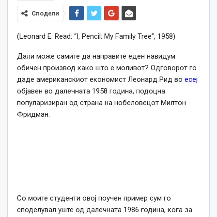
Сподели
(Leonard E. Read: “I, Pencil: My Family Tree”, 1958)
Дали може самите да направите еден навидум
обичен производ како што е моливот? Одговорот го
даде американскиот економист Леонард Рид во
есеј
објавен во далечната 1958 година, подоцна
популаризиран од страна на нобеловецот Милтон
Фридман.
Со моите студенти овој поучен пример сум го
споделувал уште од далечната 1986 година, кога за