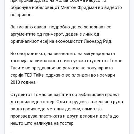
при производство на молив сосема накусо го
објаснува нобеловецот Милтон Фридман во видеото
во прилог.
За тие што сакаат подробно да се запознаат со
аргументите од примерот, даден е линк од
оригиналниот есеј на економистот Леонард Рид.
Во овој контекст, на значењето на меѓународната
трговија на симпатичен начин укажа студентот Томас
Твеитс во предавање во рамките на популарната
серија TED Таlks, одржано во злондон во ноември
2010 година.
Студентот Томас се зафатил со амбициозен проект
да произведе тостер. Оди во рудник за железна руда
за да произведе метални делови, самиот ја
произведува пластиката и други делови и доаѓа до
нешто што наликува на тостер.