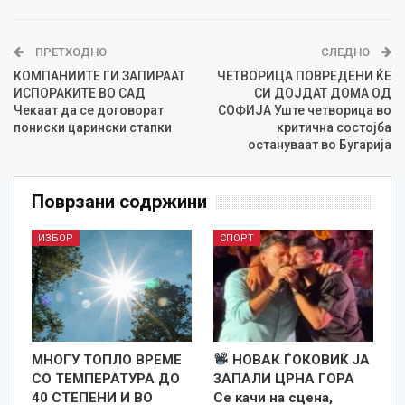
ПРЕТХОДНО
СЛЕДНО
КОМПАНИИТЕ ГИ ЗАПИРААТ
ЧЕТВОРИЦА ПОВРЕДЕНИ ЌЕ
ИСПОРАКИТЕ ВО САД
СИ ДОЈДАТ ДОМА ОД
Чекаат да се договорат
СОФИЈА Уште четворица во
пониски царински стапки
критична состојба
остануваат во Бугарија
Поврзани содржини
ИЗБОР
СПОРТ
МНОГУ ТОПЛО ВРЕМЕ
НОВАК ЃОКОВИЌ ЈА
СО ТЕМПЕРАТУРА ДО
ЗАПАЛИ ЦРНА ГОРА
40 СТЕПЕНИ И ВО
Се качи на сцена,