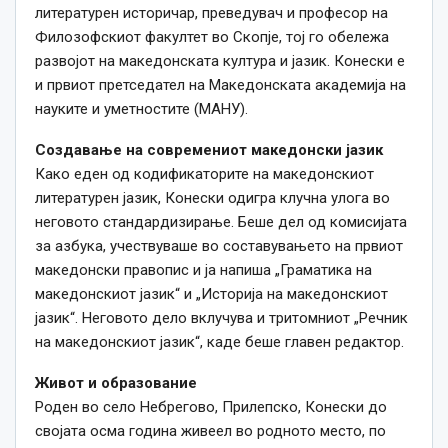
литературен историчар, преведувач и професор на
Филозофскиот факултет во Скопје, тој го обележа
развојот на македонската култура и јазик. Конески е
и првиот претседател на Македонската академија на
науките и уметностите (МАНУ).
Создавање на современиот македонски јазик
Како еден од кодификаторите на македонскиот
литературен јазик, Конески одигра клучна улога во
неговото стандардизирање. Беше дел од комисијата
за азбука, учествуваше во составувањето на првиот
македонски правопис и ја напиша „Граматика на
македонскиот јазик“ и „Историја на македонскиот
јазик“. Неговото дело вклучува и тритомниот „Речник
на македонскиот јазик“, каде беше главен редактор.
Живот и образование
Роден во село Небрегово, Прилепско, Конески до
својата осма година живеел во родното место, по