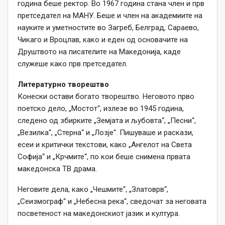
година беше ректор. Во 1967 година стана член и прв
претседател на МАНУ. Беше и член на академиите на
науките и уметностите во Загреб, Белград, Сараево,
Чикаго и Вроцлав, како и еден од основачите на
Друштвото на писателите на Македонија, каде
служеше како прв претседател.
Литературно творештво
Конески остави богато творештво. Неговото прво
поетско дело, „Мостот“, излезе во 1945 година,
следено од збирките „Земјата и љубовта“, „Песни“,
„Везилка“, „Стерна“ и „Лозје“. Пишуваше и раскази,
есеи и критички текстови, како „Ангелот на Света
Софија“ и „Крчмите“, по кои беше снимена првата
македонска ТВ драма.
Неговите дела, како „Чешмите“, „Златоврв“,
„Сеизмограф“ и „Небесна река“, сведочат за неговата
посветеност на македонскиот јазик и култура.