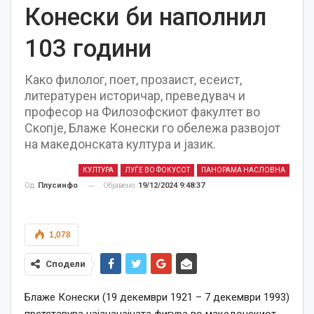
Конески би наполнил
103 години
Како филолог, поет, прозаист, есеист,
литературен историчар, преведувач и
професор на Филозофскиот факултет во
Скопје, Блаже Конески го обележа развојот
на македонската култура и јазик.
КУЛТУРА
ЛУЃЕ ВО ФОКУСОТ
ПАНОРАМА НАСЛОВНА
Објавено
19/12/2024 9:48:37
Од
Плусинфо
1,078
Сподели
Блаже Конески (19 декември 1921 – 7 декември 1993)