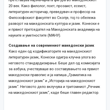
претставува најзначајната фигура во македонскиот
20 век. Како филолог, поет, прозаист, есеист,
литературен историчар, преведувач и професор на
Филозофскиот факултет во Скопје, тој го обележа
развојот на македонската култура и јазик. Конески е
и првиот претседател на Македонската академија на
науките и уметностите (МАНУ).
Создавање на современиот македонски јазик
Како еден од кодификаторите на македонскиот
литературен јазик, Конески одигра клучна улога во
неговото стандардизирање. Беше дел од комисијата
за азбука, учествуваше во составувањето на првиот
македонски правопис и ја напиша „Граматика на
македонскиот јазик“ и „Историја на македонскиот
јазик“. Неговото дело вклучува и тритомниот „Речник
на македонскиот јазик“, каде беше главен редактор.