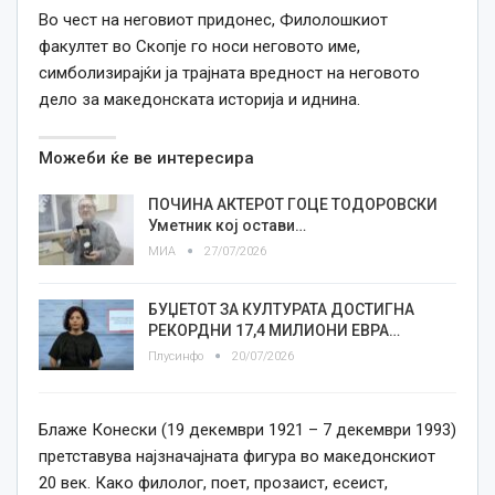
Во чест на неговиот придонес, Филолошкиот
факултет во Скопје го носи неговото име,
симболизирајќи ја трајната вредност на неговото
дело за македонската историја и иднина.
Можеби ќе ве интересира
ПОЧИНА АКТЕРОТ ГОЦЕ ТОДОРОВСКИ
Уметник кој остави…
МИА
27/07/2026
БУЏЕТОТ ЗА КУЛТУРАТА ДОСТИГНА
РЕКОРДНИ 17,4 МИЛИОНИ ЕВРА…
Плусинфо
20/07/2026
Блаже Конески (19 декември 1921 – 7 декември 1993)
претставува најзначајната фигура во македонскиот
20 век. Како филолог, поет, прозаист, есеист,