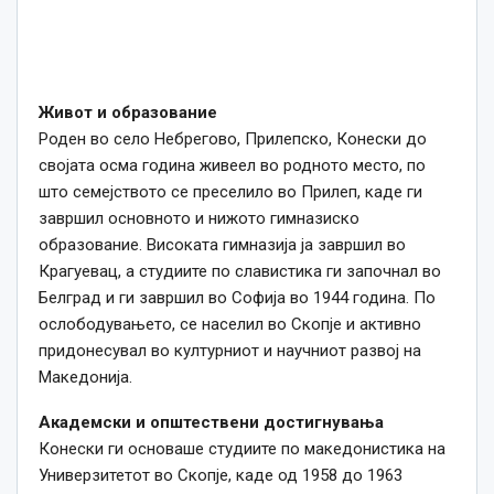
Живот и образование
Роден во село Небрегово, Прилепско, Конески до
својата осма година живеел во родното место, по
што семејството се преселило во Прилеп, каде ги
завршил основното и нижото гимназиско
образование. Високата гимназија ја завршил во
Крагуевац, а студиите по славистика ги започнал во
Белград и ги завршил во Софија во 1944 година. По
ослободувањето, се населил во Скопје и активно
придонесувал во културниот и научниот развој на
Македонија.
Академски и општествени достигнувања
Конески ги основаше студиите по македонистика на
Универзитетот во Скопје, каде од 1958 до 1963