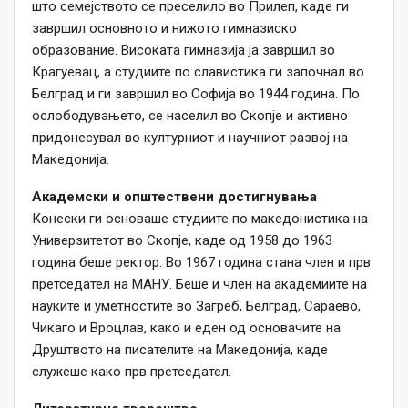
што семејството се преселило во Прилеп, каде ги
завршил основното и нижото гимназиско
образование. Високата гимназија ја завршил во
Крагуевац, а студиите по славистика ги започнал во
Белград и ги завршил во Софија во 1944 година. По
ослободувањето, се населил во Скопје и активно
придонесувал во културниот и научниот развој на
Македонија.
Академски и општествени достигнувања
Конески ги основаше студиите по македонистика на
Универзитетот во Скопје, каде од 1958 до 1963
година беше ректор. Во 1967 година стана член и прв
претседател на МАНУ. Беше и член на академиите на
науките и уметностите во Загреб, Белград, Сараево,
Чикаго и Вроцлав, како и еден од основачите на
Друштвото на писателите на Македонија, каде
служеше како прв претседател.