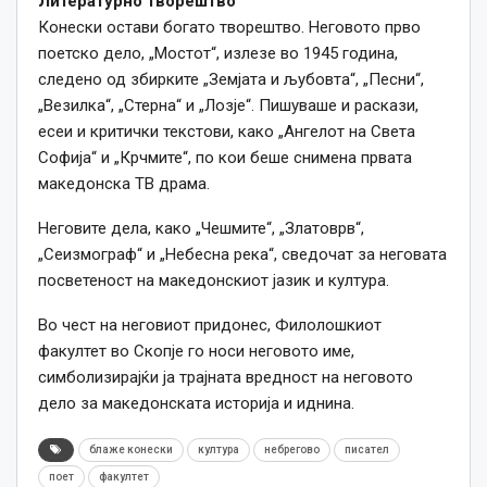
Литературно творештво
Конески остави богато творештво. Неговото прво
поетско дело, „Мостот“, излезе во 1945 година,
следено од збирките „Земјата и љубовта“, „Песни“,
„Везилка“, „Стерна“ и „Лозје“. Пишуваше и раскази,
есеи и критички текстови, како „Ангелот на Света
Софија“ и „Крчмите“, по кои беше снимена првата
македонска ТВ драма.
Неговите дела, како „Чешмите“, „Златоврв“,
„Сеизмограф“ и „Небесна река“, сведочат за неговата
посветеност на македонскиот јазик и култура.
Во чест на неговиот придонес, Филолошкиот
факултет во Скопје го носи неговото име,
симболизирајќи ја трајната вредност на неговото
дело за македонската историја и иднина.
блаже конески
култура
небрегово
писател
поет
факултет