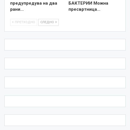
предупредува на два
БАКТЕРИИ Можна
рани…
пресвртница…
ПРЕТХОДНО
СЛЕДНО