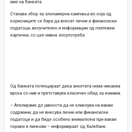
име на банката.
Станува збор за злонамерна кампања во која од
корисниците се бара да внесат лични и финансиски
податоци, вклучително и информации од платежни
картички, со цел нивна злоупотреба.
Од банката потенцираат дека анкетата нема никаква
врска со нив и претставува класичен обид за измама.
– Апелираме до јавноста да не кликнува на вакви
содржини, да не внесува лични или финансиски
податоци и да биде особено внимателна при вакви
пораки и линкови – информираат од Халкбанк.