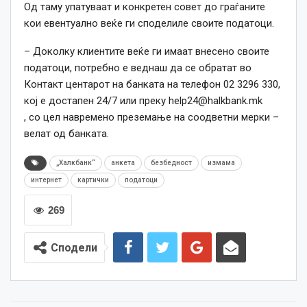
Од таму упатуваат и конкретен совет до граѓаните
кои евентуално веќе ги споделиле своите податоци.
– Доколку клиентите веќе ги имаат внесено своите
податоци, потребно е веднаш да се обратат во
Контакт центарот на банката на телефон 02 3296 330,
кој е достапен 24/7 или преку
help24@halkbank.mk
, со цел навремено преземање на соодветни мерки –
велат од банката.
„Халкбанк“
анкета
безбедност
измама
интернет
картички
податоци
269
Сподели