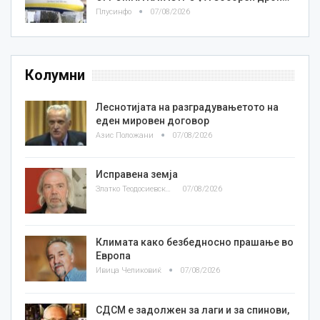
Плусинфо
07/08/2026
Колумни
Леснотијата на разградувањетото на
еден мировен договор
Азис Положани
07/08/2026
Исправена земја
Златко Теодосиевски
07/08/2026
Климата како безбедносно прашање во
Европа
Ивица Челиковиќ
07/08/2026
СДСМ е задолжен за лаги и за спинови,