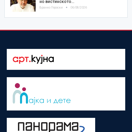
но вистинското…
Бранко Героски
06/08/2026