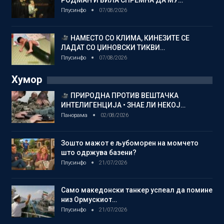
РОДМАН И БИЛА СПРЕМНА ДА МУ…
Плусинфо
07/08/2026
НАМЕСТО СО КЛИМА, КИНЕЗИТЕ СЕ
ЛАДАТ СО ЏИНОВСКИ ТИКВИ…
Плусинфо
07/08/2026
Хумор
ПРИРОДНА ПРОТИВ ВЕШТАЧКА
ИНТЕЛИГЕНЦИЈА • ЗНАЕ ЛИ НЕКОЈ…
Панорама
02/08/2026
Зошто мажот е љубоморен на момчето
што одржува базени?
Плусинфо
21/07/2026
Само македонски танкер успеал да помине
низ Ормускиот…
Плусинфо
21/07/2026