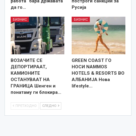
работа“ бара државата
построги санкции за
да го…
Русија
БИЗНИС
БИЗНИС
ВОЗАЧИТЕ СЕ
GREEN COAST ГО
ДЕПОРТИРААТ,
НОСИ NAMMOS
КАМИОНИТЕ
HOTELS & RESORTS ВО
ОСТАНУВААТ НА
АЛБАНИЈА Нова
ГРАНИЦА Шенген и
lifestyle…
понатаму ги блокира…
ПРЕТХОДНО
СЛЕДНО