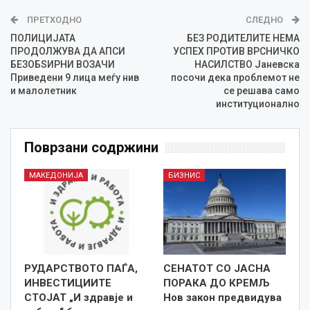
ПРЕТХОДНО
СЛЕДНО
ПОЛИЦИЈАТА
БЕЗ РОДИТЕЛИТЕ НЕМА
ПРОДОЛЖУВА ДА АПСИ
УСПЕХ ПРОТИВ ВРСНИЧКО
БЕЗОБЅИРНИ ВОЗАЧИ
НАСИЛСТВО Јаневска
Приведени 9 лица меѓу нив
посочи дека проблемот не
и малолетник
се решава само
институционално
Поврзани содржини
МАКЕДОНИЈА
БИЗНИС
РУДАРСТВОТО ПАЃА,
СЕНАТОТ СО ЈАСНА
ИНВЕСТИЦИИТЕ
ПОРАКА ДО КРЕМЉ
СТОЈАТ „И здравје и
Нов закон предвидува