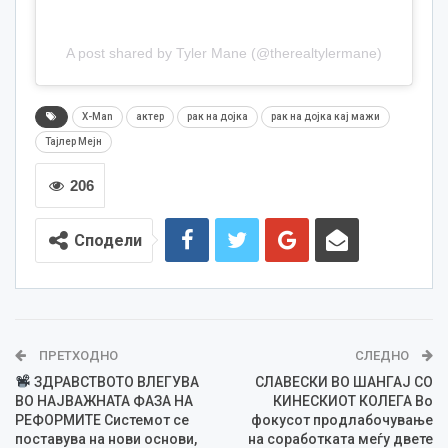
A post shared by Tyler Mane (@therealtylermane)
X-Man
актер
рак на дојка
рак на дојка кај мажи
Тајлер Мејн
206
Сподели
ПРЕТХОДНО
СЛЕДНО
ЗДРАВСТВОТО ВЛЕГУВА
СЛАВЕСКИ ВО ШАНГАЈ СО
ВО НАЈВАЖНАТА ФАЗА НА
КИНЕСКИОТ КОЛЕГА Во
РЕФОРМИТЕ Системот се
фокусот продлабочување
поставува на нови основи,
на соработката меѓу двете