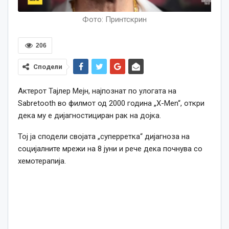
Фото: Принтскрин
206
Сподели
Актерот Тајлер Мејн, најпознат по улогата на
Sabretooth во филмот од 2000 година „X-Men“, откри
дека му е дијагностициран рак на дојка.
Тој ја сподели својата „суперретка“ дијагноза на
социјалните мрежи на 8 јуни и рече дека почнува со
хемотерапија.