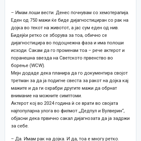
– Имам лоши вести. Денес почнувам со хемотерапија.
Еден од 750 мажи ќе биде дијагностициран со рак на
дојка во текот на животот, а јас сум еден од нив.
Бидејќи ретко се зборува за тоа, обично се
дијагностицира во подоцнежна фаза и има полоши
исходи. Сакам да го променам тоа – рече актерот и
поранешна ѕвезда на Светското првенство во
борење (WCW).
Мејн додаде дека планира да го документира својот
третман за да ја подигне свеста за ракот на дојка кај
мажите и да ги охрабри другите мажи да обрнат
внимание на можните симптоми.
Актерот кој во 2024 година ѝ се врати во својата
најпопуларна улога во филмот „Дедпул и Вулверин“,
објасни дека првично сакал дијагнозата да ја задржи
за себе.
– Да. Имам рак на дојка. И да, тоа е многу ретко.