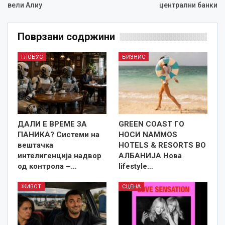
вели Алиу
централни банки
Поврзани содржини
ГЛОБУС
БИЗНИС
ДАЛИ Е ВРЕМЕ ЗА
GREEN COAST ГО
ПАНИКА? Системи на
НОСИ NAMMOS
вештачка
HOTELS & RESORTS ВО
интелигенција надвор
АЛБАНИЈА Нова
од контрола –…
lifestyle…
ЖИВОТ
СЦЕНА