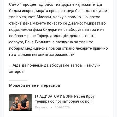
Само 1 процент од ракот на дојка е кај мажите. Да
бидам искрен, мојата прва реакција беше да го чувам
тоа во тајност. Мислам, малку е срамно. Но, потоа
открив дека мажите почесто се дијагностицираат во
подоцнежна фаза бидејќи не се зборува за тоа и не
се бара – рече Тајлер, додавајќи дека неговата
сопруга, Рене Гирлингс, е заслужна за тоа што
побарал медицинска помош откако лекарите првично
ги отфрлиле неговите загрижености.
– Ајде да почнеме да зборуваме за тоа – заклучи
актерот.
Можеби ќе ве интересира
ГЛАДИЈАТОР И ВОИН Расел Кроу
тренира со познат борач со кој…
Плусинфо
06/08/2026