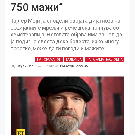
750 мажи“
Тајлер Мејн ја сподели својата дијагноза на
социјалните мрежи и рече дека почнува со
хемотерапија. Неговата објава има за цел да
ја подигне свеста дека болеста, иако многу
поретко, може да ги погоди и мажите
ПАНОРАМА ТОП
ГАЛЕРИЈА
ПАНОРАМА НАСЛОВНА
Објавено
11/06/2026 9:22:45
Од
Плусинфо