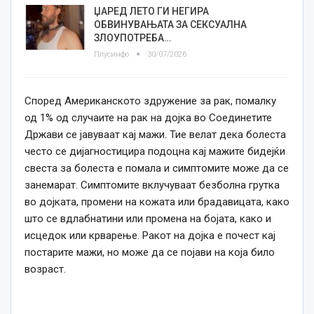
ЏАРЕД ЛЕТО ГИ НЕГИРА
ОБВИНУВАЊАТА ЗА СЕКСУАЛНА
ЗЛОУПОТРЕБА…
Плусинфо
30/07/2026
Според Американското здружение за рак, помалку
од 1% од случаите на рак на дојка во Соединетите
Држави се јавуваат кај мажи. Тие велат дека болеста
често се дијагностицира подоцна кај мажите бидејќи
свеста за болеста е помала и симптомите може да се
занемарат. Симптомите вклучуваат безболна грутка
во дојката, промени на кожата или брадавицата, како
што се вдлабнатини или промена на бојата, како и
исцедок или крварење. Ракот на дојка е почест кај
постарите мажи, но може да се појави на која било
возраст.