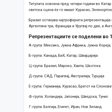
Титулата освоена пред четири години во Катар 
светска сцена ќе го имаат Курасао, Зеленортск
Бразил останува најтрофејната репрезентација с
Аргентина три, Франција и Уругвај по две, а Анг
Репрезентациите се поделени во 1
А-група: Мексико, Јужна Африка, Јужна Кореја,
Б-група: Канада, БиХ, Катар, Швајцарија
Ц-група: Бразил, Мароко, Хаити, Шкотска
Д-група: САД, Парагвај, Австралија, Турција
Е-група: Германија, Курасао, Брегот на Слонов
Ф-група: Холандија, Јапонија, Шведска, Тунис
Г-група: Белгија, Египет, Иран, Нов Зеланд