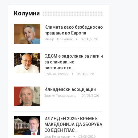
Колумни
Климата како безбедносно
прашање во Европа
Ивица Челиковиќ
07/08/2026
СДСМ е задолжен за лаги и
за спинови, но
вистинското…
Бранко Героски
06/08/2026
Илинденски асоцијации
Златко Теодосиевски
04/08/2026
ИЛИНДЕН 2026 • ВРЕМЕ Е
МАКЕДОНИЈА ДА ЗБОРУВА
СО ЕДЕН ГЛАС…
Јове Кекеновски
03/08/2026