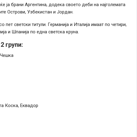
ќе ја брани Аргентина, додека своето деби на најголемата
ите Острови, Узбекистан и Јордан.
о пет светски титули. Германија и Италија имаат по четири,
лија и Шпанија по една светска круна.
2 групи:
 Чешка
ата Коска, Еквадор