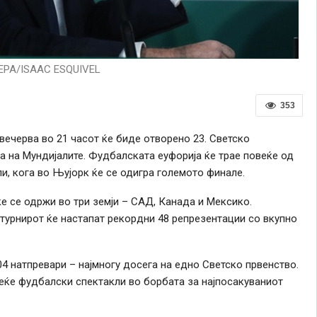
EPA/ISAAC ESQUIVEL
353
вечерва во 21 часот ќе биде отворено 23. Светско
а на Мундијалите. Фудбалската еуфорија ќе трае повеќе од
ли, кога во Њујорк ќе се одигра големото финале.
ќе се одржи во три земји – САД, Канада и Мексико.
а турнирот ќе настапат рекордни 48 репрезентации со вкупно
4 натпревари – најмногу досега на едно Светско првенство.
еќе фудбалски спектакли во борбата за најпосакуваниот