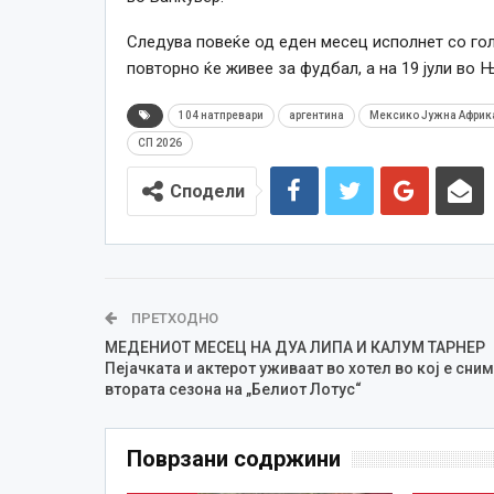
Следува повеќе од еден месец исполнет со гол
повторно ќе живее за фудбал, а на 19 јули во 
104 натпревари
аргентина
Мексико Јужна Африк
СП 2026
Сподели
ПРЕТХОДНО
МЕДЕНИОТ МЕСЕЦ НА ДУА ЛИПА И КАЛУМ ТАРНЕР
Пејачката и актерот уживаат во хотел во кој е сни
втората сезона на „Белиот Лотус“
Поврзани содржини