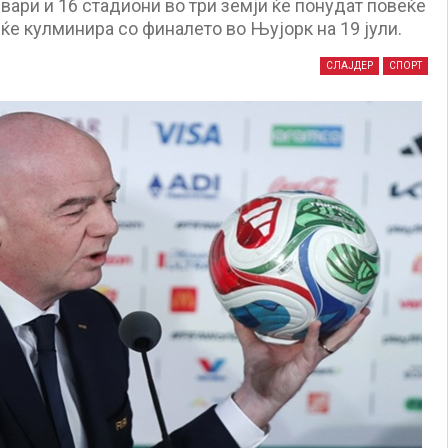
вари и 16 стадиони во три земји ќе понудат повеќе
ќе кулминира со финалето во Њујорк на 19 јули.
СЛАЈДЕР
СПОРТ