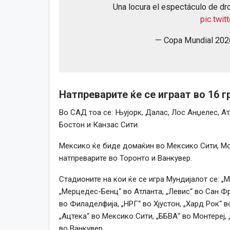
Una locura el espectáculo de dr
pic.twi
— Copa Mundial 20
Натпреварите ќе се играат во 16 
Во САД тоа се: Њујорк, Далас, Лос Анџелес, Ат
Бостон и Канзас Сити.
Мексико ќе биде домаќин во Мексико Сити, Мон
натпреварите во Торонто и Ванкувер.
Стадионите на кои ќе се игра Мундијалот се: „
„Мерцедес-Бенц“ во Атланта, „Левис“ во Сан Ф
во Филаделфија, „НРГ“ во Хјустон, „Хард Рок“ в
„Ацтека“ во Мексико Сити, „ББВА“ во Монтереј,
во Ванкувер.