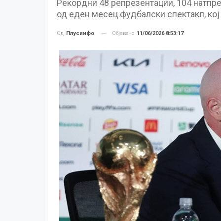
Рекордни 48 репрезентации, 104 натпре
од еден месец фудбалски спектакл, кој 
Објавено
11/06/2026 8:53:17
Од
Плусинфо