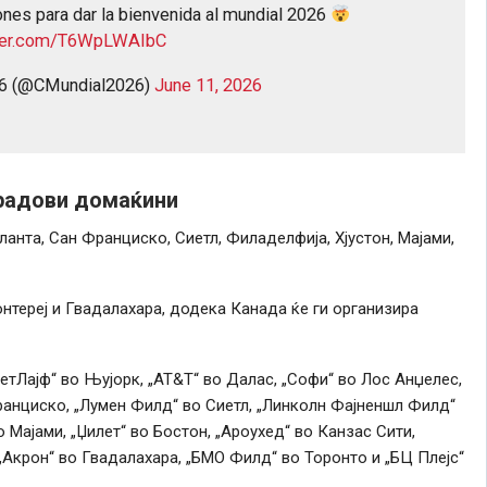
ones para dar la bienvenida al mundial 2026
tter.com/T6WpLWAIbC
26 (@CMundial2026)
June 11, 2026
градови домаќини
ланта, Сан Франциско, Сиетл, Филаделфија, Хјустон, Мајами,
тереј и Гвадалахара, додека Канада ќе ги организира
МетЛајф“ во Њујорк, „АТ&Т“ во Далас, „Софи“ во Лос Анџелес,
ранциско, „Лумен Филд“ во Сиетл, „Линколн Фајненшл Филд“
о Мајами, „Џилет“ во Бостон, „Ароухед“ во Канзас Сити,
 „Акрон“ во Гвадалахара, „БМО Филд“ во Торонто и „БЦ Плејс“