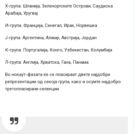
Х-група: Шпанија, Зеленортските Острови, Саудиска
Арабија, Уругвај
И-група: Франција, Сенегал, Ирак, Норвешка
Ј-група: Аргентина, Алжир, Австрија, Јордан
К-група: Португалија, Конго, Узбекистан, Колумбија
Л-група: Англија, Хрватска, Гана, Панама.
Во нокаут-фазата ќе се пласираат двете најдобри
репрезентации од секоја група, како и осумте најдобро
третопласирани селекции.