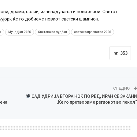
ови, драми, солзи, изненадувања и нови херои. Светот
Њујорк ќе го добиеме новиот светски шампион.
а
Мундијал 2026
Светско во фудбал
светско првенство 2026
353
СЛЕДНО
САД УДРИЈА ВТОРА НОЌ ПО РЕД, ИРАН СЕ ЗАКАНИ
мена
„Ќе го претвориме регионот во пекол“