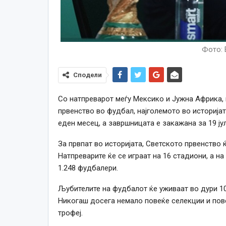
Фото: 
Сподели
Со натпреварот меѓу Мексико и Јужна Африка, 
првенство во фудбал, најголемото во историјат
еден месец, а завршницата е закажана за 19 ју
За првпат во историјата, Светското првенство 
Натпреварите ќе се играат на 16 стадиони, а н
1.248 фудбалери.
Љубителите на фудбалот ќе уживаат во дури 10
Никогаш досега немало повеќе селекции и пов
трофеј.