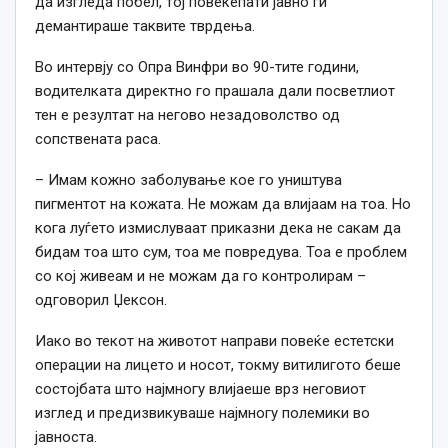
да изгледа побел, тој повеќепати јавно ги
демантираше таквите тврдења.
Во интервју со Опра Винфри во 90-тите години,
водителката директно го прашала дали посветлиот
тен е резултат на негово незадоволство од
сопствената раса.
– Имам кожно заболување кое го уништува
пигментот на кожата. Не можам да влијаам на тоа. Но
кога луѓето измислуваат приказни дека не сакам да
бидам тоа што сум, тоа ме повредува. Тоа е проблем
со кој живеам и не можам да го контролирам –
одговорил Џексон.
Иако во текот на животот направи повеќе естетски
операции на лицето и носот, токму витилигото беше
состојбата што најмногу влијаеше врз неговиот
изглед и предизвикуваше најмногу полемики во
јавноста.