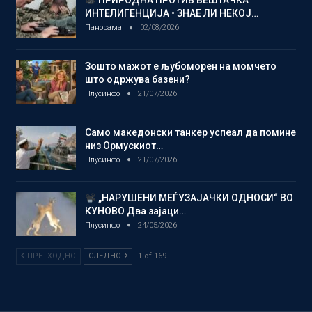
ПРИРОДНА ПРОТИВ ВЕШТАЧКА
ИНТЕЛИГЕНЦИЈА • ЗНАЕ ЛИ НЕКОЈ…
Панорама
02/08/2026
Зошто мажот е љубоморен на момчето
што одржува базени?
Плусинфо
21/07/2026
Само македонски танкер успеал да помине
низ Ормускиот…
Плусинфо
21/07/2026
„НАРУШЕНИ МЕЃУЗАЈАЧКИ ОДНОСИ“ ВО
КУНОВО Два зајаци…
Плусинфо
24/05/2026
ПРЕТХОДНО
СЛЕДНО
1 of 169