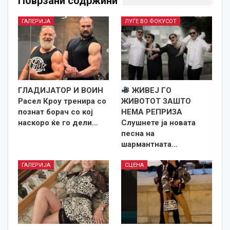
Поврзани содржини
ГАЛЕРИЈА
ЛУЃЕ ВО ФОКУСОТ
ГЛАДИЈАТОР И ВОИН
ЖИВЕЈ ГО
Расел Кроу тренира со
ЖИВОТОТ ЗАШТО
познат борач со кој
НЕМА РЕПРИЗА
наскоро ќе го дели…
Слушнете ја новата
песна на
шармантната…
ГАЛЕРИЈА
СЦЕНА