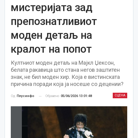
мистеријата зад
препознатливиот
моден детаљ на
кралот на попот
Култниот моден детаљ на Мајкл Џексон,
белата ракавица што стана негов заштитен
знак, не бил моден хир. Која е вистинската
причина поради која ја носеше со децении?
СЦЕНА
Објавено
05/06/2026 13:01:48
Од
Плусинфо