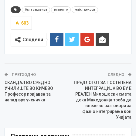
бела ракавица
витилиго
мајкл џексон
603
Сподели
ПРЕТХОДНО
СЛЕДНО
СКАНДАЛ ВО СРЕДНО
ПРЕДЛОГОТ ЗА ПОСТЕПЕНА
УЧИЛИШТЕ ВО КИЧЕВО
ИНТЕГРАЦИЈА ВО ЕУ Е
Професор пријавен за
РЕАЛЕН Милошоски смета
напад врз ученичка
дека Македонија треба да
влезе во разговори за
фазно интегрирање кон
Унијата