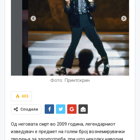
Фото: Принтскрин
603
Сподели
Од неговата смрт во 2009 година, легендарниот
изведувач е предмет на голем број вознемирувачки
тврдења за злоупотреба, при што неколку наводни