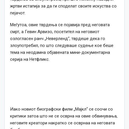
жртви истапија за да ги споделат своите искуства со
пејачот.
Меѓутоа, овие тврдења се појавија пред неговата
смрт, а Гевин Арвизо, посетител на неговиот
озлогласен ранч „Неверленд“, тврдеше дека го
злоупотребил, по што следуваше судење кое беше
тема на неодамна објавената мини-документарна
серија на Нетфликс.
Иако новиот биографски филм „Мајкл“ се соочи со
критики затоа што не се осврна на овие обвинувања,
неговите креатори накратко се осврнаа на неговата