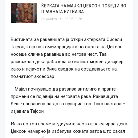
ЌЕРКАТА НА МАЈКЛ ЏЕКСОН ПОБЕДИ ВО
ПРАВНАТА БИТКА ЗА…
Плусинфо
15/05/2026
Вистината за ракавицата ја откри актерката Сисели
Тајсон, која на комеморацијата по смртта на Џексон
носеше слична ракавица во негова чест. Таа
раскажала дека работела со истиот моден дизајнер
како и пејачот и била сведок на создавањето на
познатиот аксесоар.
– Мајкл почнуваше да развива витилиго и првите
промени се појавија на неговата рака. Ракавицата
беше направена за да го прикрие тоа. Така настана –
изјавила Тајсон.
Иако во тоа време медиумите често шпекулираа дека
Џексон намерно ја избелува кожата затоа што сакал