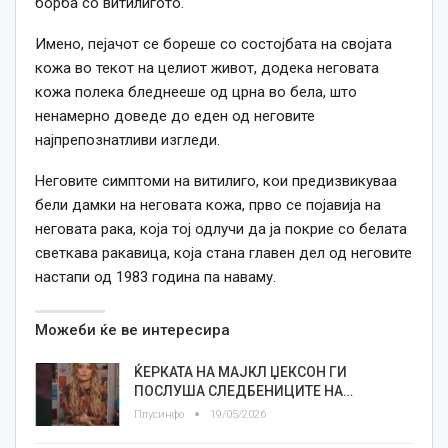
борба со витилигото.
Имено, пејачот се бореше со состојбата на својата
кожа во текот на целиот живот, додека неговата
кожа полека бледнееше од црна во бела, што
ненамерно доведе до еден од неговите
најпрепознатливи изгледи.
Неговите симптоми на витилиго, кои предизвикуваа
бели дамки на неговата кожа, прво се појавија на
неговата рака, која тој одлучи да ја покрие со белата
светкава ракавица, која стана главен дел од неговите
настапи од 1983 година па наваму.
Можеби ќе ве интересира
ЌЕРКАТА НА МАЈКЛ ЏЕКСОН ГИ
ПОСЛУША СЛЕДБЕНИЦИТЕ НА…
Плусинфо
19/05/2026