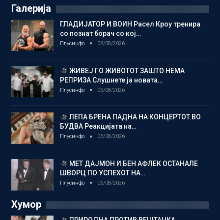
Галерија
ГЛАДИЈАТОР И ВОИН Расел Кроу тренира
со познат борач со кој…
Плусинфо
06/08/2026
ЖИВЕЈ ГО ЖИВОТОТ ЗАШТО НЕМА
РЕПРИЗА Слушнете ја новата…
Плусинфо
06/08/2026
ЛЕПА БРЕНА ПАДНА НА КОНЦЕРТОТ ВО
БУДВА Реакцијата на…
Плусинфо
06/08/2026
МЕТ ДАЈМОН И БЕН АФЛЕК ОСТАНАЛЕ
ШВОРЦ ПО УСПЕХОТ НА…
Плусинфо
06/08/2026
Хумор