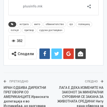
истрага
мито
обвинителство
ојо
полицаец
поткуп
притвор
судски доставувач
382
Сподели
ПРЕТХОДНО
СЛЕДНО
ИРАН ОДБИВА ДИРЕКТНИ
ЛАГА Е ДЕКА ИЗМЕНИТЕ НА
ПРЕГОВОРИ СО
ЗАКОНОТ ЗА МИНЕРАЛНИ
АМЕРИКАНЦИТЕ Иранската
СУРОВИНИ СЕ ЗАКАНА ЗА
делегација е во
ЖИВОТНАТА СРЕДИНА! Ниту
Исламабад, но разговара
една обврска за