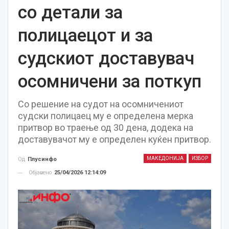
со детали за
полицаецот и за
судскиот доставувач
осомничени за поткуп
Со решение на судот на осомничениот
судски полицаец му е определена мерка
притвор во траење од 30 дена, додека на
доставувачот му е определен куќен притвор.
МАКЕДОНИЈА
ИЗБОР
Од
Плусинфо
Објавено
25/04/2026 12:14:09