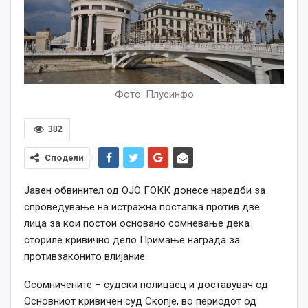
Фото: Плусинфо
382
Сподели
Јавен обвинител од ОЈО ГОКК донесе наредби за
спроведување на истражна постапка против две
лица за кои постои основано сомневање дека
сториле кривично дело Примање награда за
противзаконито влијание.
Осомничените – судски полицаец и доставувач од
Основниот кривичен суд Скопје, во периодот од