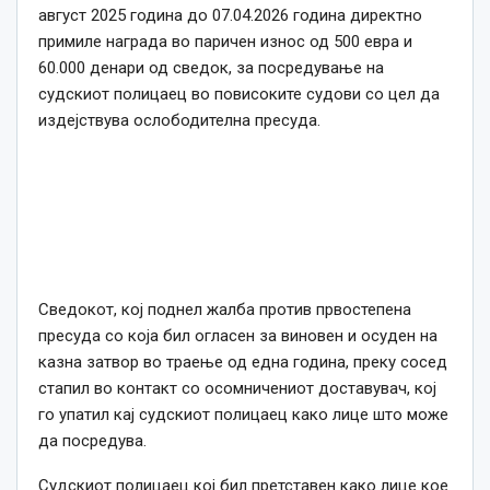
август 2025 година до 07.04.2026 година директно
примиле награда во паричен износ од 500 евра и
60.000 денари од сведок, за посредување на
судскиот полицаец во повисоките судови со цел да
издејствува ослободителна пресуда.
Сведокот, кој поднел жалба против првостепена
пресуда со која бил огласен за виновен и осуден на
казна затвор во траење од една година, преку сосед
стапил во контакт со осомничениот доставувач, кој
го упатил кај судскиот полицаец како лице што може
да посредува.
Судскиот полицаец кој бил претставен како лице кое