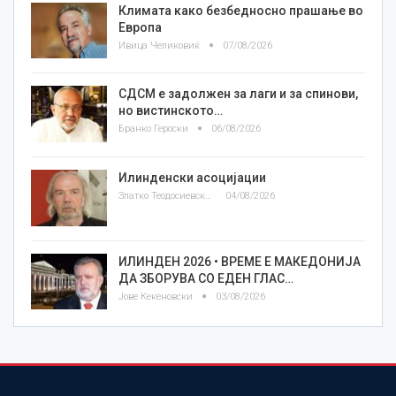
Климата како безбедносно прашање во
Европа
Ивица Челиковиќ
07/08/2026
СДСМ е задолжен за лаги и за спинови,
но вистинското…
Бранко Героски
06/08/2026
Илинденски асоцијации
Златко Теодосиевски
04/08/2026
ИЛИНДЕН 2026 • ВРЕМЕ Е МАКЕДОНИЈА
ДА ЗБОРУВА СО ЕДЕН ГЛАС…
Јове Кекеновски
03/08/2026