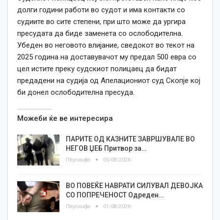
долги години работи во судот и има контакти со
судиите во сите степени, при што може да ургира
пресудата да биде заменета со ослободителна.
Убеден во неговото влијание, сведокот во текот на
2025 година на доставувачот му предал 500 евра со
цел истите преку судскиот полицаец да бидат
предадени на судија од Апелациониот суд Скопје кој
би донел ослободителна пресуда.
Можеби ќе ве интересира
ПАРИТЕ ОД КАЗНИТЕ ЗАВРШУВАЛЕ ВО
НЕГОВ ЏЕБ Притвор за…
Плусинфо
05/08/2026
ВО ПОВЕЌЕ НАВРАТИ СИЛУВАЛ ДЕВОЈКА
СО ПОПРЕЧЕНОСТ Одреден…
Плусинфо
01/08/2026