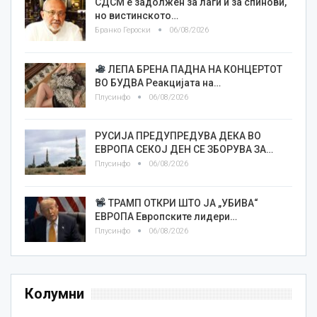
СДСМ е задолжен за лаги и за спинови,
но вистинското…
Бранко Героски
06/08/2026
ЛЕПА БРЕНА ПАДНА НА КОНЦЕРТОТ
ВО БУДВА Реакцијата на…
Плусинфо
06/08/2026
РУСИЈА ПРЕДУПРЕДУВА ДЕКА ВО
ЕВРОПА СЕКОЈ ДЕН СЕ ЗБОРУВА ЗА…
Плусинфо
06/08/2026
ТРАМП ОТКРИ ШТО ЈА „УБИВА“
ЕВРОПА Европските лидери…
Плусинфо
06/08/2026
Колумни