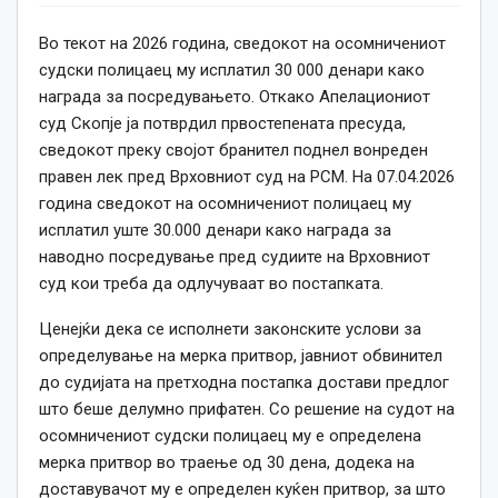
Во текот на 2026 година, сведокот на осомничениот
судски полицаец му исплатил 30 000 денари како
награда за посредувањето. Откако Апелациониот
суд Скопје ја потврдил првостепената пресуда,
сведокот преку својот бранител поднел вонреден
правен лек пред Врховниот суд на РСМ. На 07.04.2026
година сведокот на осомничениот полицаец му
исплатил уште 30.000 денари како награда за
наводно посредување пред судиите на Врховниот
суд кои треба да одлучуваат во постапката.
Ценејќи дека се исполнети законските услови за
определување на мерка притвор, јавниот обвинител
до судијата на претходна постапка достави предлог
што беше делумно прифатен. Со решение на судот на
осомничениот судски полицаец му е определена
мерка притвор во траење од 30 дена, додека на
доставувачот му е определен куќен притвор, за што