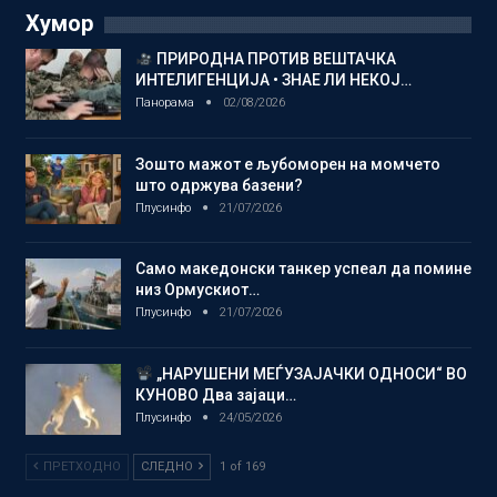
Хумор
ПРИРОДНА ПРОТИВ ВЕШТАЧКА
ИНТЕЛИГЕНЦИЈА • ЗНАЕ ЛИ НЕКОЈ…
Панорама
02/08/2026
Зошто мажот е љубоморен на момчето
што одржува базени?
Плусинфо
21/07/2026
Само македонски танкер успеал да помине
низ Ормускиот…
Плусинфо
21/07/2026
„НАРУШЕНИ МЕЃУЗАЈАЧКИ ОДНОСИ“ ВО
КУНОВО Два зајаци…
Плусинфо
24/05/2026
ПРЕТХОДНО
СЛЕДНО
1 of 169