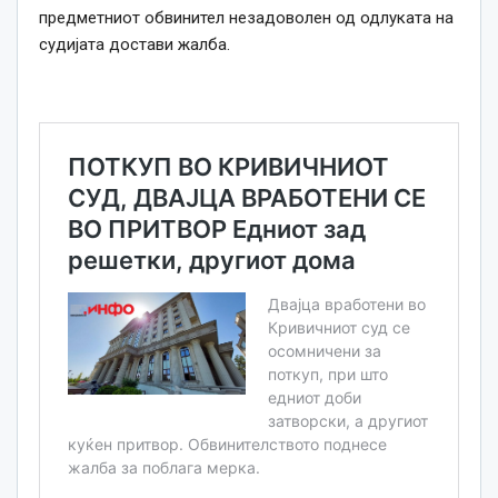
предметниот обвинител незадоволен од одлуката на
судијата достави жалба.