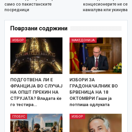
само со пакистанските
концесионерите не се
посредници
намалува или укинува
Поврзани содржини
ИЗБОР
МАКЕДОНИЈА
ПОДГОТВЕНА ЛИ Е
ИЗБОРИ ЗА
ФРАНЦИЈА ВО СЛУЧАЈ
ГРАДОНАЧАЛНИК ВО
НА ОПШТ ПРЕКИН НА
БРВЕНИЦА НА 18
СТРУЈАТА? Владата ќе
ОКТОМВРИ Гаши ја
го тестира…
потпиша одлуката
ГЛОБУС
ИЗБОР