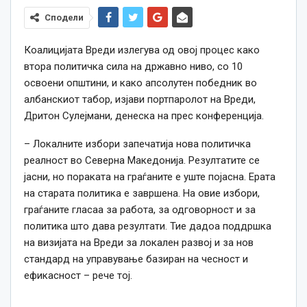
Сподели
Коалицијата Вреди излегува од овој процес како
втора политичка сила на државно ниво, со 10
освоени општини, и како апсолутен победник во
албанскиот табор, изјави портпаролот на Вреди,
Дритон Сулејмани, денеска на прес конференција.
– Локалните избори запечатија нова политичка
реалност во Северна Македонија. Резултатите се
јасни, но пораката на граѓаните е уште појасна. Ерата
на старата политика е завршена. На овие избори,
граѓаните гласаа за работа, за одговорност и за
политика што дава резултати. Тие дадоа поддршка
на визијата на Вреди за локален развој и за нов
стандард на управување базиран на чесност и
ефикасност – рече тој.