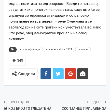
модел, политика на одговорност. Вреди го чита овој
резултат како почеток на нова етапа, каде што ќе се
управува со европски стандарди и со целосно
почитување на граѓанинот – рече Сулејмани и се
заблагодари на сите граѓани кои учествувале во, како
што рече, овој демократски процес и на секој
активист.
коалиција вреди
локални избори 2025
општини
349
Сподели
ПРЕТХОДНО
СЛЕДНО
КОЈ БРОЈ ГО ГЛЕДАТЕ НА
СКОПЈАНЕЦ ПРИЈАВЕН ЗА