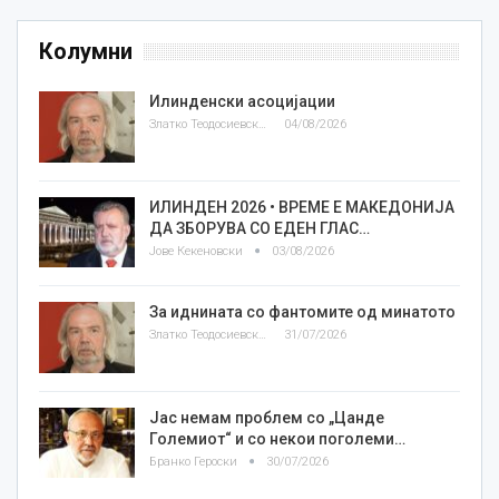
Колумни
Илинденски асоцијации
Златко Теодосиевски
04/08/2026
ИЛИНДЕН 2026 • ВРЕМЕ Е МАКЕДОНИЈА
ДА ЗБОРУВА СО ЕДЕН ГЛАС…
Јове Кекеновски
03/08/2026
За иднината со фантомите од минатото
Златко Теодосиевски
31/07/2026
Јас немам проблем со „Цанде
Големиот“ и со некои поголеми…
Бранко Героски
30/07/2026