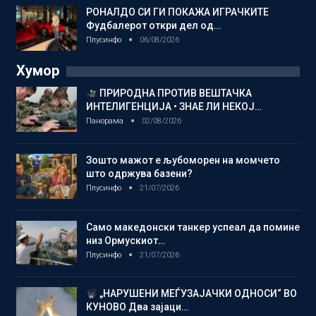
РОНАЛДО СИ ГИ ПОКАЖА ИГРАЧКИТЕ
Фудбалерот откри дел од…
Плусинфо
06/08/2026
Хумор
ПРИРОДНА ПРОТИВ ВЕШТАЧКА
ИНТЕЛИГЕНЦИЈА • ЗНАЕ ЛИ НЕКОЈ…
Панорама
02/08/2026
Зошто мажот е љубоморен на момчето
што одржува базени?
Плусинфо
21/07/2026
Само македонски танкер успеал да помине
низ Ормускиот…
Плусинфо
21/07/2026
„НАРУШЕНИ МЕЃУЗАЈАЧКИ ОДНОСИ“ ВО
КУНОВО Два зајаци…