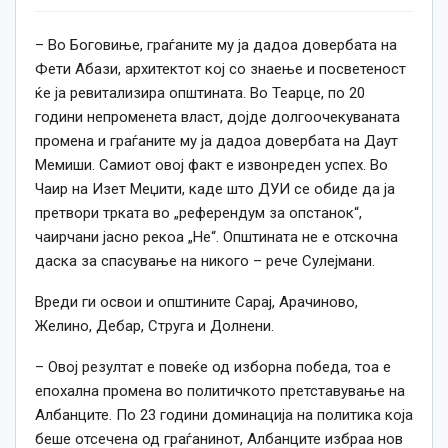
– Во Боговиње, граѓаните му ја дадоа довербата на
Фети Абази, архитектот кој со знаење и посветеност
ќе ја ревитализира општината. Во Теарце, по 20
години непроменета власт, дојде долгоочекуваната
промена и граѓаните му ја дадоа довербата на Даут
Мемиши. Самиот овој факт е извонреден успех. Во
Чаир на Изет Меџити, каде што ДУИ се обиде да ја
претвори трката во „референдум за опстанок“,
чаирчани јасно рекоа „Не“. Општината не е отскочна
даска за спасување на никого – рече Сулејмани.
Вреди ги освои и општините Сарај, Арачиново,
Желино, Дебар, Струга и Долнени.
– Овој резултат е повеќе од изборна победа, тоа е
епохална промена во политичкото претставување на
Албанците. По 23 години доминација на политика која
беше отсечена од граѓанинот, Албанците избраа нов