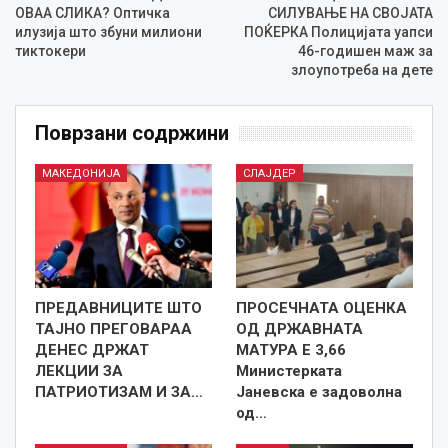
ОВАА СЛИКА? Оптичка
СИЛУВАЊЕ НА СВОЈАТА
илузија што збуни милиони
ПОЌЕРКА Полицијата уапси
тиктокери
46-годишен маж за
злоупотреба на дете
Поврзани содржини
МАКЕДОНИЈА
СЛАЈДЕР
ПРЕДАВНИЦИТЕ ШТО
ПРОСЕЧНАТА ОЦЕНКА
ТАЈНО ПРЕГОВАРАА
ОД ДРЖАВНАТА
ДЕНЕС ДРЖАТ
МАТУРА Е 3,66
ЛЕКЦИИ ЗА
Министерката
ПАТРИОТИЗАМ И ЗА…
Јаневска е задоволна
од…