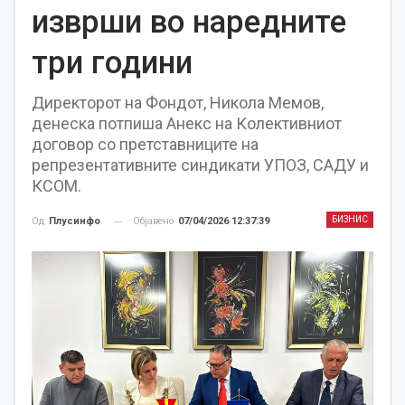
изврши во наредните
три години
Директорот на Фондот, Никола Мемов,
денеска потпиша Анекс на Колективниот
договор со претставниците на
репрезентативните синдикати УПОЗ, САДУ и
КСОМ.
БИЗНИС
Објавено
07/04/2026 12:37:39
Од
Плусинфо