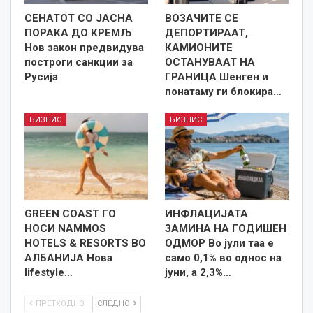
СЕНАТОТ СО ЈАСНА
ВОЗАЧИТЕ СЕ
ПОРАКА ДО КРЕМЉ
ДЕПОРТИРААТ,
Нов закон предвидува
КАМИОНИТЕ
построги санкции за
ОСТАНУВААТ НА
Русија
ГРАНИЦА Шенген и
понатаму ги блокира…
БИЗНИС
БИЗНИС
GREEN COAST ГО
ИНФЛАЦИЈАТА
НОСИ NAMMOS
ЗАМИНА НА ГОДИШЕН
HOTELS & RESORTS ВО
ОДМОР Во јули таа е
АЛБАНИЈА Нова
само 0,1% во однос на
lifestyle…
јуни, а 2,3%…
ПРЕТХОДНО
СЛЕДНО