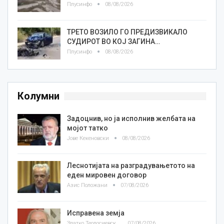
Плусинфо
08/08/2026
ТРЕТО ВОЗИЛО ГО ПРЕДИЗВИКАЛО
СУДИРОТ ВО КОЈ ЗАГИНА…
Плусинфо
08/08/2026
Колумни
Задоцнив, но ја исполнив желбата на
мојот татко
Јове Кекеновски
08/08/2026
Леснотијата на разградувањетото на
еден мировен договор
Азис Положани
07/08/2026
Исправена земја
Златко Теодосиевски
07/08/2026