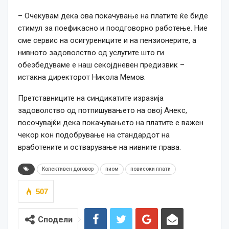
– Очекувам дека ова покачување на платите ќе биде
стимул за поефикасно и поодговорно работење. Ние
сме сервис на осигурениците и на пензионерите, а
нивното задоволство од услугите што ги
обезбедуваме е наш секојдневен предизвик –
истакна директорот Никола Мемов.
Претставниците на синдикатите изразија
задоволство од потпишувањето на овој Анекс,
посочувајќи дека покачувањето на платите е важен
чекор кон подобрување на стандардот на
вработените и остварување на нивните права.
Колективен договор
пиом
повисоки плати
507
Сподели