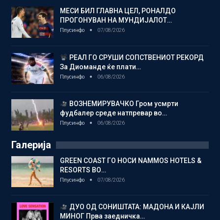
МЕСИ БИЛ ГЛАВНА ЦЕЛ, РОНАЛДО
ПРОГОНУВАН НА МУНДИЈАЛОТ…
Плусинфо
07/08/2026
РЕАЛ ГО СРУШИ СОПСТВЕНИОТ РЕКОРД
За Диоманде ќе плати…
Плусинфо
06/08/2026
ВОЗНЕМИРУВАЧКО Гром усмрти
фудбалер среде натпревар во…
Плусинфо
06/08/2026
Галерија
GREEN COAST ГО НОСИ NAMMOS HOTELS &
RESORTS ВО…
Плусинфо
07/08/2026
ДУО ОД СОНИШТАТА: МАДОНА И КАЈЛИ
МИНОГ Прва заедничка…