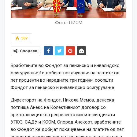
Фото: ПИОМ
507
Сподели
Вработените во Фондот за пензиско и инвалидско
осигурување ќе добијат покачување на платите од
пет проценти во наредните три години, соопшти
Фондот за пензиско и инвалидско осигурување.
Директорот на Фондот, Никола Мемов, денеска
потпиша Анекс на Колективниот договор со
претставниците на репрезентативните синдикати
УПОЗ, САДУ и КСОМ. Според Анексот, вработените
во Фондот ќе добијат покачување на платите од пет
проценти започнувајќи со априлската плата за оваа