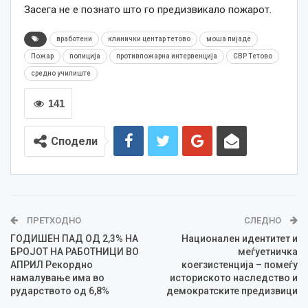
Засега не е познато што го предизвикало пожарот.
вработени
клинички центар тетово
моша пијаде
Пожар
полиција
противпожарна интервенција
СВР Тетово
средно училиште
141
Сподели
ПРЕТХОДНО
СЛЕДНО
ГОДИШЕН ПАД ОД 2,3% НА
Национален идентитет и
БРОЈОТ НА РАБОТНИЦИ ВО
меѓуетничка
АПРИЛ Рекордно
коегзистенција – помеѓу
намалување има во
историското наследство и
рударството од 6,8%
демократските предизвици