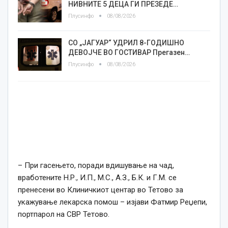
НИВНИТЕ 5 ДЕЦА ГИ ПРЕЗЕДЕ…
Плусинфо
08/08/2026
СО „ЈАГУАР“ УДРИЛ 8-ГОДИШНО
ДЕВОЈЧЕ ВО ГОСТИВАР Прегазен…
Плусинфо
08/08/2026
– При гасењето, поради вдишување на чад,
вработените Н.Р., И.П., М.С., А.З., Б.К. и Г.М. се
пренесени во Клиничкиот центар во Тетово за
укажување лекарска помош – изјави Фатмир Реџепи,
портпарол на СВР Тетово.