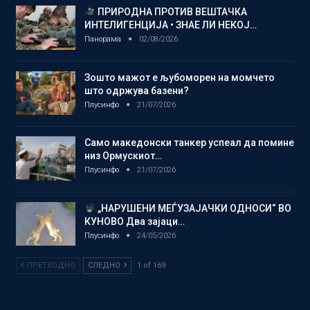
ПРИРОДНА ПРОТИВ ВЕШТАЧКА
ИНТЕЛИГЕНЦИЈА • ЗНАЕ ЛИ НЕКОЈ…
Панорама
02/08/2026
Зошто мажот е љубоморен на момчето
што одржува базени?
Плусинфо
21/07/2026
Само македонски танкер успеал да помине
низ Ормускиот…
Плусинфо
21/07/2026
„НАРУШЕНИ МЕЃУЗАЈАЧКИ ОДНОСИ“ ВО
КУНОВО Два зајаци…
Плусинфо
24/05/2026
ПРЕТХОДНО
СЛЕДНО
1 of 169