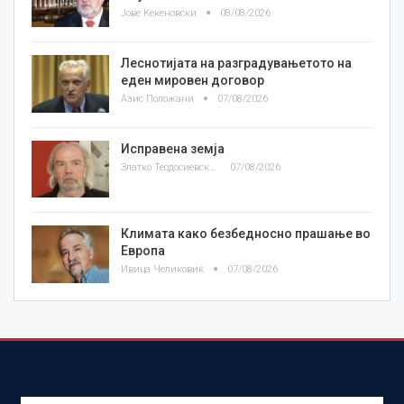
Јове Кекеновски
08/08/2026
Леснотијата на разградувањетото на
еден мировен договор
Азис Положани
07/08/2026
Исправена земја
Златко Теодосиевски
07/08/2026
Климата како безбедносно прашање во
Европа
Ивица Челиковиќ
07/08/2026