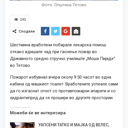
Фото: Општина Тетово
141
Сподели
Шестмина вработени побарале лекарска помош
откако вдишале чад при гаснење пожар во
Државното средно стручно училиште „Моша Пијаде“
во Тетово.
Пожарот избувнал вчера околу 9:50 часот во една
кабина од машкиот тоалет. Вработените успеале сами
да го изгаснат огнот со противпожарни апарати и со
хидрантипред да се прошири во другите простории.
Можеби ќе ве интересира
УАПСЕНИ ТАТКО И МАЈКА ОД ВЕЛЕС,