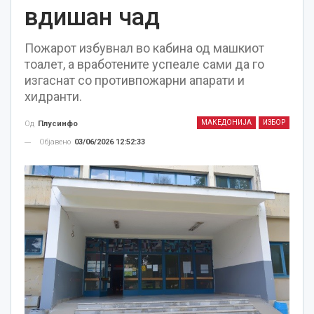
вдишан чад
Пожарот избувнал во кабина од машкиот
тоалет, а вработените успеале сами да го
изгаснат со противпожарни апарати и
хидранти.
МАКЕДОНИЈА
ИЗБОР
Од
Плусинфо
Објавено
03/06/2026 12:52:33