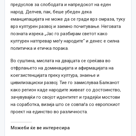
предуслов за слободата и напредокот на еден
народ. Делчев, пак, беше убеден дека
еманципацијата не може да се гради врз омраза, туку
врз културен развој и заемно почитување. Неговата
позната изрека „Јас го разбирам светот како
културен натпревар меѓу народите“ и денес е силна
политичка и етичка порака.
Во суштина, мислата на двајцата се среќава во
отфрлањето на доминацијата и афирмацијата на
коегзистенцијата преку култура, знаење и
цивилизациски развој. Тие го замислуваа Балканот
како регион каде народите живеат со достоинство,
зачувувајќи го својот идентитет и градејќи мостови
на соработка, визија што се совпаѓа со европскиот
проект на единство во различноста.
Можеби ќе ве интересира