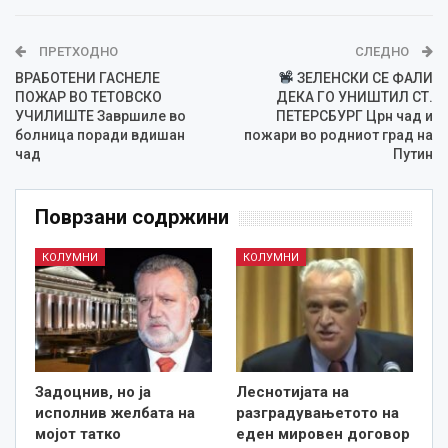
ПРЕТХОДНО
СЛЕДНО
ВРАБОТЕНИ ГАСНЕЛЕ
ЗЕЛЕНСКИ СЕ ФАЛИ
ПОЖАР ВО ТЕТОВСКО
ДЕКА ГО УНИШТИЛ СТ.
УЧИЛИШТЕ Завршиле во
ПЕТЕРСБУРГ Црн чад и
болница поради вдишан
пожари во родниот град на
чад
Путин
Поврзани содржини
КОЛУМНИ
КОЛУМНИ
Задоцнив, но ја
Леснотијата на
исполнив желбата на
разградувањетото на
мојот татко
еден мировен договор