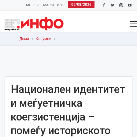
09/08/2026
MORE
МАРКЕТИНГ
Дома
Колумни
Национален идентитет
и меѓуетничка
коегзистенција –
помеѓу историското