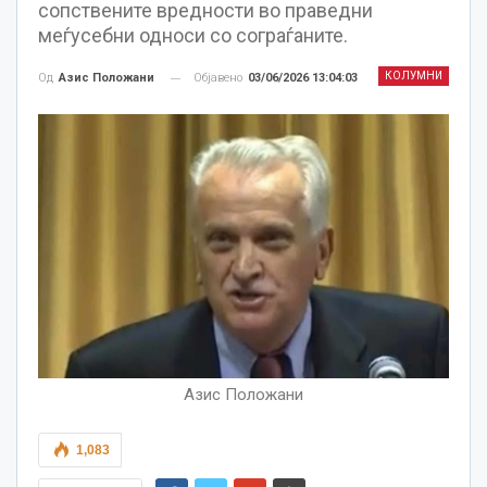
сопствените вредности во праведни
меѓусебни односи со сограѓаните.
КОЛУМНИ
Објавено
03/06/2026 13:04:03
Од
Азис Положани
Азис Положани
1,083