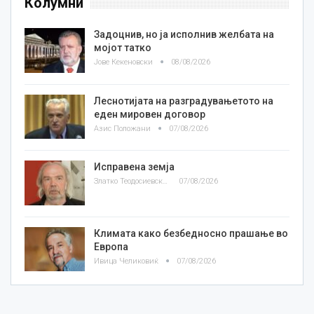
Колумни
Задоцнив, но ја исполнив желбата на
мојот татко
Јове Кекеновски
08/08/2026
Леснотијата на разградувањетото на
еден мировен договор
Азис Положани
07/08/2026
Исправена земја
Златко Теодосиевски
07/08/2026
Климата како безбедносно прашање во
Европа
Ивица Челиковиќ
07/08/2026