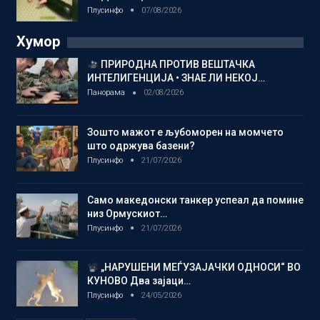
Плусинфо
07/08/2026
Хумор
ПРИРОДНА ПРОТИВ ВЕШТАЧКА
ИНТЕЛИГЕНЦИЈА • ЗНАЕ ЛИ НЕКОЈ…
Панорама
02/08/2026
Зошто мажот е љубоморен на момчето
што одржува базени?
Плусинфо
21/07/2026
Само македонски танкер успеал да помине
низ Ормускиот…
Плусинфо
21/07/2026
„НАРУШЕНИ МЕЃУЗАЈАЧКИ ОДНОСИ“ ВО
КУНОВО Два зајаци…
Плусинфо
24/05/2026