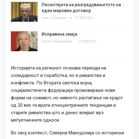
Леснотијата на разградувањетото на
еден мировен договор
Азис Положани
07/08/2026
Исправена земја
Златко Теодосиевски
07/08/2026
Историјата на регионот познава периоди на
солидарност и соработка, но и ривалства и
конфликти. По Втората светска војна,
социјалистичкта федерација промовираше нови
форми на соживот, но нивното распаѓање на крајот
од 20 век ги врати етноцентричните тенденции и
старите ривалства што и денес влијаат врз
меѓуетничките односи.
Во овој контекст, Северна Македонија со историски