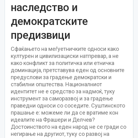
наследство и
демократските
предизвици
Сфаќањето на меѓуетничките односи како
културен и цивилизациски натпревар, а не
како конфликт за политичка или етничка
доминација, претставува еден од основните
предуслови за градење демократски и
стабилни општества. Националниот
идентитет не е средство за надмоќ, туку
инструмент за саморазвој и за градење
праведни односи со соседите. Суштинското
прашање е: можеме ли да се вратиме кон
идеалите на Фрашери и Делчев?
Достоинството на еден народ не се гради со
негирање на другиот, туку со развој на