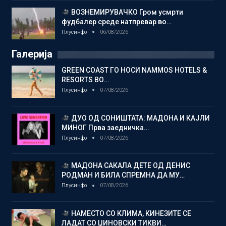
ВОЗНЕМИРУВАЧКО Гром усмрти
фудбалер среде натпревар во…
Плусинфо
06/08/2026
Галерија
GREEN COAST ГО НОСИ NAMMOS HOTELS &
RESORTS ВО…
Плусинфо
07/08/2026
ДУО ОД СОНИШТАТА: МАДОНА И КАЈЛИ
МИНОГ Прва заедничка…
Плусинфо
07/08/2026
МАДОНА САКАЛА ДЕТЕ ОД ДЕНИС
РОДМАН И БИЛА СПРЕМНА ДА МУ…
Плусинфо
07/08/2026
НАМЕСТО СО КЛИМА, КИНЕЗИТЕ СЕ
ЛАДАТ СО ЏИНОВСКИ ТИКВИ…