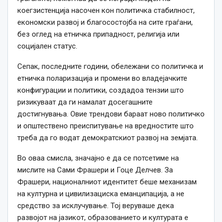
коегзистенција насочен кон политичка стабилност,
економски развој и благосостојба на сите граѓани,
без оглед на етничка припадност, религија или
социјален статус.
Сепак, последните години, обележани со политичка и
етничка поларизација и промени во владејачките
конфигурации и политики, создадоа тензии што
ризикуваат да ги намалат досегашните
достигнувања. Овие трендови бараат ново политичко
и општествено преиспитување на вредностите што
треба да го водат демократскиот развој на земјата.
Во оваа смисла, значајно е да се потсетиме на
мислите на Сами Фрашери и Гоце Делчев. За
Фрашери, националниот идентитет беше механизам
на културна и цивилизациска еманципација, а не
средство за исклучување. Тој веруваше дека
развојот на јазикот, образованието и културата е