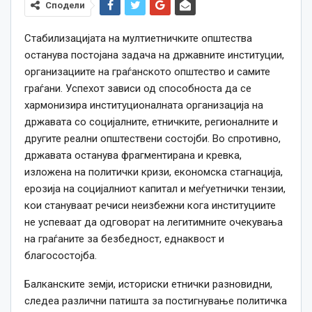
Сподели
Стабилизацијата на мултиетничките општества
останува постојана задача на државните институции,
организациите на граѓанското општество и самите
граѓани. Успехот зависи од способноста да се
хармонизира институционалната организација на
државата со социјалните, етничките, регионалните и
другите реални општествени состојби. Во спротивно,
државата останува фрагментирана и кревка,
изложена на политички кризи, економска стагнација,
ерозија на социјалниот капитал и меѓуетнички тензии,
кои стануваат речиси неизбежни кога институциите
не успеваат да одговорат на легитимните очекувања
на граѓаните за безбедност, еднаквост и
благосостојба.
Балканските земји, историски етнички разновидни,
следеа различни патишта за постигнување политичка