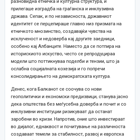
разновидна етничка и културна структура, и
прилегаше изградба на граѓанска и инклузивна
држава. Сепак, и по независноста, државниот
идентитет се перцепираше главно низ призмата на
етничкото мнозинство, создавајќи чувства на
исклученост и недоверба кај другите заедници,
особено кај Албанците. Наместо да се потпира на
историскиото искуство, често се репродуцираа
модели што поттикнуваа поделби и тензии, што ја
ослабна социјалната кохезија и го попречи
консолидирањето на демократската култура.
Денес, кога Балканот се соочува со нови
геополитички и економски предизвици, станува јасно
дека општества без меѓусебна доверба и почит и со
инклузивни институции ризикуваат да останат
заробени во кризи. Напротив, оние што инвестираат
во дијалог, еднаквост и почитување на различноста
создаваат темели за стабилност, развој и европска