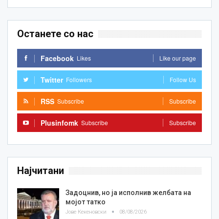
Останете со нас
Facebook
Likes
Like our page
Twitter
Followers
Follow Us
RSS
Subscribe
Subscribe
Plusinfomk
Subscribe
Subscribe
Најчитани
Задоцнив, но ја исполнив желбата на
мојот татко
Јове Кекеновски
08/08/2026