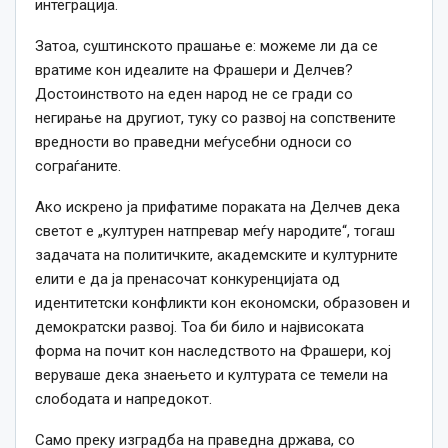
интеграција.
Затоа, суштинското прашање е: можеме ли да се
вратиме кон идеалите на Фрашери и Делчев?
Достоинството на еден народ не се гради со
негирање на другиот, туку со развој на сопствените
вредности во праведни меѓусебни односи со
сограѓаните.
Ако искрено ја прифатиме пораката на Делчев дека
светот е „културен натпревар меѓу народите“, тогаш
задачата на политичките, академските и културните
елити е да ја пренасочат конкуренцијата од
идентитетски конфликти кон економски, образовен и
демократски развој. Тоа би било и највисоката
форма на почит кон наследството на Фрашери, кој
веруваше дека знаењето и културата се темели на
слободата и напредокот.
Само преку изградба на праведна држава, со