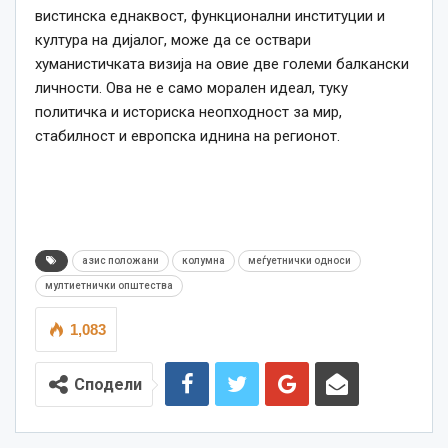
вистинска еднаквост, функционални институции и
култура на дијалог, може да се оствари
хуманистичката визија на овие две големи балкански
личности. Ова не е само морален идеал, туку
политичка и историска неопходност за мир,
стабилност и европска иднина на регионот.
азис положани
колумна
меѓуетнички односи
мултиетнички општества
1,083
Сподели