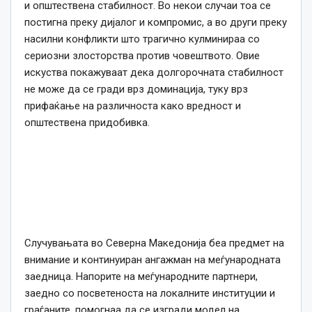
и општествена стабилност. Во некои случаи тоа се
постигна преку дијалог и компромис, а во други преку
насилни конфликти што трагично кулминираа со
сериозни злосторства против човештвото. Овие
искуства покажуваат дека долгорочната стабилност
не може да се гради врз доминација, туку врз
прифаќање на различноста како вредност и
општествена придобивка.
Случувањата во Северна Македонија беа предмет на
внимание и континуиран ангажман на меѓународната
заедница. Напорите на меѓународните партнери,
заедно со посветеноста на локалните институции и
граѓаните, помогнаа да се изгради модел на