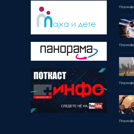
Плусинф
Плусинф
Плусинф
Плусинф