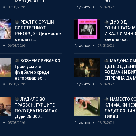
МУНДИЈАЛОТ…
ВО…
о
07/08/2026
Плусинфо
07/08/2026
РЕАЛ ГО СРУШИ
ДУО ОД
СОПСТВЕНИОТ
СОНИШТАТА: 
РЕКОРД За Диоманде
И КАЈЛИ МИНО
ќе плати…
заедничка…
о
06/08/2026
Плусинфо
07/08/2026
ВОЗНЕМИРУВАЧКО
МАДОНА СА
Гром усмрти
ДЕТЕ ОД ДЕНИ
фудбалер среде
РОДМАН И БИ
натпревар во…
СПРЕМНА ДА 
о
06/08/2026
Плусинфо
07/08/2026
ЛУДИЛО ВО
НАМЕСТО С
ТРАБЗОН, ТУРЦИТЕ
КЛИМА, КИНЕЗ
ПОЛУДЕА ПО САЛАХ
ЛАДАТ СО ЏИ
Дури 25.000…
ТИКВИ…
о
05/08/2026
Плусинфо
07/08/2026