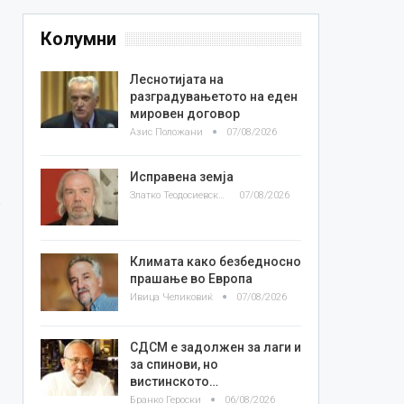
Колумни
Леснотијата на
разградувањетото на еден
мировен договор
Азис Положани
07/08/2026
Исправена земја
Златко Теодосиевски
07/08/2026
Климата како безбедносно
прашање во Европа
Ивица Челиковиќ
07/08/2026
СДСМ е задолжен за лаги и
за спинови, но
вистинското…
Бранко Героски
06/08/2026