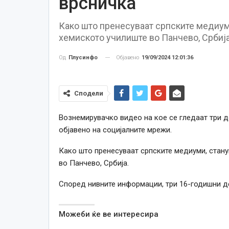
врсничка
Како што пренесуваат српските медиуми
хемиското училиште во Панчево, Србија
Објавено
19/09/2024 12:01:36
Од
Плусинфо
Сподели
Вознемирувачко видео на кое се гледаат три д
објавено на социјалните мрежи.
Како што пренесуваат српските медиуми, стану
во Панчево, Србија.
Според нивните информации, три 16-годишни де
Можеби ќе ве интересира