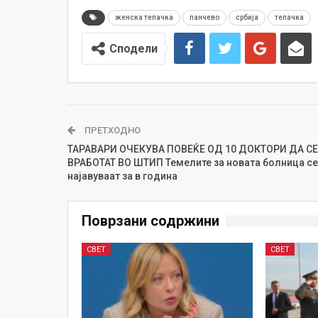
женска тепачка
панчево
србија
тепачка
Сподели
ПРЕТХОДНО
ТАРАВАРИ ОЧЕКУВА ПОВЕЌЕ ОД 10 ДОКТОРИ ДА СЕ
ВРАБОТАТ ВО ШТИП Темелите за новата болница се
најавуваат за в година
Поврзани содржини
СВЕТ
СВЕТ