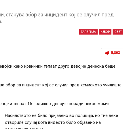
, станува збор за инцидент кој се случил пред
.
ГАЛЕРИЈА
ИЗБОР
СВЕТ
5,803
евојки како крвнички тепаат друго девојче денеска беше
ва збор за инцидент кој се случил пред хемиското училиште
војки тепаат 15-годишно девојче поради некое момче.
Насилството не било пријавено во полиција, но тие веќе
отвориле случај кога видеото било објавено на