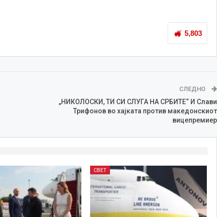
5,803
СЛЕДНО
„НИКОЛОСКИ, ТИ СИ СЛУГА НА СРБИТЕ“ И Слави
Трифонов во хајката против македонскиот
вицепремиер
СВЕТ