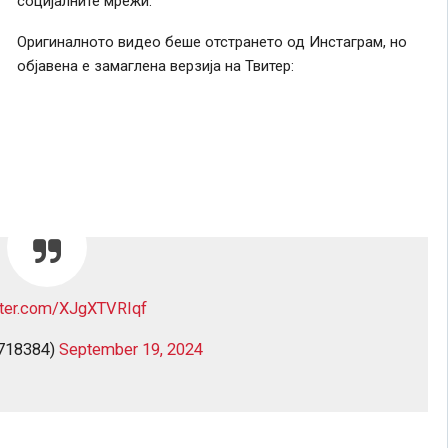
социјалните мрежи.
Оригиналното видео беше отстрането од Инстаграм, но
објавена е замаглена верзија на Твитер:
itter.com/XJgXTVRIqf
718384)
September 19, 2024