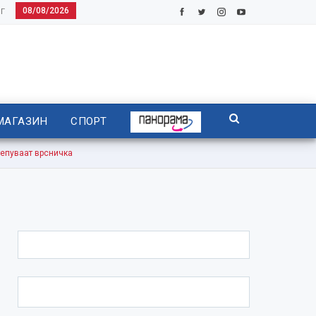
08/08/2026
Г
МАГАЗИН
СПОРТ
пуваат врсничка