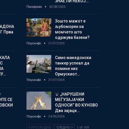
ЗНАЕ ЛИ НЕКОЈ…
Панорама
02/08/2026
Зошто мажот е
МАДОНА
љубоморен на
Г Прва
момчето што
одржува базени?
Плусинфо
21/07/2026
КАЛА
Само македонски
С
танкер успеал да
ЛА
помине низ
МУ…
Ормускиот…
Плусинфо
21/07/2026
О
„НАРУШЕНИ
ИТЕ СЕ
МЕЃУЗАЈАЧКИ
НОВСКИ
ОДНОСИ“ ВО КУНОВО
Два зајаци…
Плусинфо
24/05/2026
ПРЕТХОДНО
СЛЕДНО
1 of 169