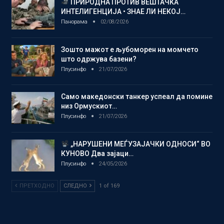
ПРИРОДНА ПРОТИВ ВЕШТАЧКА
ИНТЕЛИГЕНЦИЈА • ЗНАЕ ЛИ НЕКОЈ…
Панорама
02/08/2026
Зошто мажот е љубоморен на момчето
што одржува базени?
Плусинфо
21/07/2026
Само македонски танкер успеал да помине
низ Ормускиот…
Плусинфо
21/07/2026
„НАРУШЕНИ МЕЃУЗАЈАЧКИ ОДНОСИ“ ВО
КУНОВО Два зајаци…
Плусинфо
24/05/2026
ПРЕТХОДНО
СЛЕДНО
1 of 169