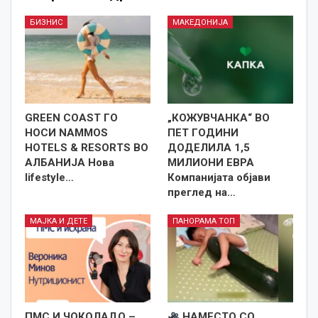
БИЗНИС
МАКЕДОНИЈА
GREEN COAST ГО
„КОЖУВЧАНКА“ ВО
НОСИ NAMMOS
ПЕТ ГОДИНИ
HOTELS & RESORTS ВО
ДОДЕЛИЛА 1,5
АЛБАНИЈА Нова
МИЛИОНИ ЕВРА
lifestyle…
Компанијата објави
преглед на…
МАЈКА И ДЕТЕ
ПАНОРАМА ТОП
ПМС И ЧОКОЛАДО –
НАМЕСТО СО