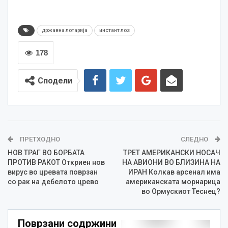
државна лотарија
инстант лоз
178
Сподели
ПРЕТХОДНО
СЛЕДНО
НОВ ТРАГ ВО БОРБАТА
ТРЕТ АМЕРИКАНСКИ НОСАЧ
ПРОТИВ РАКОТ Откриен нов
НА АВИОНИ ВО БЛИЗИНА НА
вирус во цревата поврзан
ИРАН Колкав арсенал има
со рак на дебелото црево
американската морнарица
во Ормускиот Теснец?
Поврзани содржини