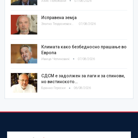
Азис Положани
07/08/2026
Исправена земја
Златко Теодосиевски
07/08/2026
Климата како безбедносно прашање во
Европа
Ивица Челиковиќ
07/08/2026
СДСМ е задолжен за лаги и за спинови,
но вистинското…
Бранко Героски
06/08/2026