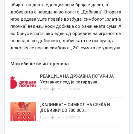
збирот на двата едноцифрени броја е десет, а
добивката е наведена во полето „Добивка“. Втората
игра додава уште повеќе возбуда: симболот „златна
плочка“ веднаш носи добивка со означената сума. А
во бонус играта, ако еден од броевите на играчот се
совпадне со добитниот, добивката се освојува, а
доколку се појави симболот „2x“, сумата се удвојува.
Можеби ќе ве интересира
РЕАКЦИЈА НА ДРЖАВНА ЛОТАРИЈА
Уставниот суд ја потврдува…
Плусинфо
23/06/2026
„КАЛИНКА“ – СИМБОЛ НА СРЕЌА И
ДОБИВКИ СО 700.000…
Плусинфо
20/04/2026