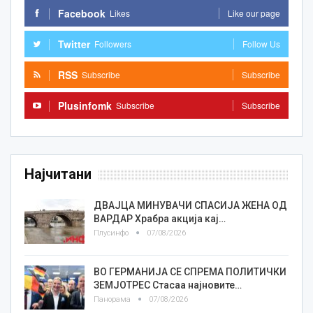
Facebook
Likes
Like our page
Twitter
Followers
Follow Us
RSS
Subscribe
Subscribe
Plusinfomk
Subscribe
Subscribe
Најчитани
ДВАЈЦА МИНУВАЧИ СПАСИЈА ЖЕНА ОД
ВАРДАР Храбра акција кај…
Плусинфо
07/08/2026
ВО ГЕРМАНИЈА СЕ СПРЕМА ПОЛИТИЧКИ
ЗЕМЈОТРЕС Стасаа најновите…
Панорама
07/08/2026