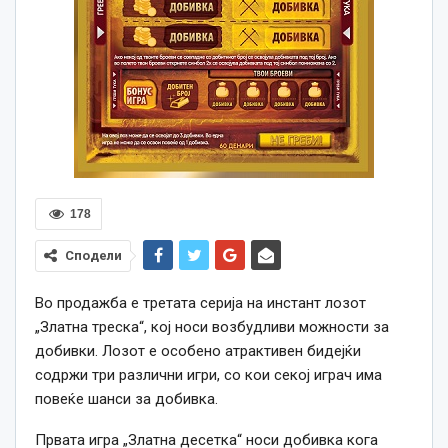
178
Сподели
Во продажба е третата серија на инстант лозот
„Златна треска“, кој носи возбудливи можности за
добивки. Лозот е особено атрактивен бидејќи
содржи три различни игри, со кои секој играч има
повеќе шанси за добивка.
Првата игра „Златна десетка“ носи добивка кога