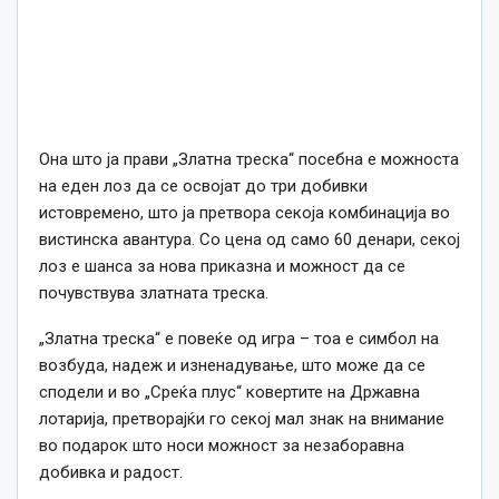
Она што ја прави „Златна треска“ посебна е можноста
на еден лоз да се освојат до три добивки
истовремено, што ја претвора секоја комбинација во
вистинска авантура. Со цена од само 60 денари, секој
лоз е шанса за нова приказна и можност да се
почувствува златната треска.
„Златна треска“ е повеќе од игра – тоа е симбол на
возбуда, надеж и изненадување, што може да се
сподели и во „Среќа плус“ ковертите на Државна
лотарија, претворајќи го секој мал знак на внимание
во подарок што носи можност за незаборавна
добивка и радост.