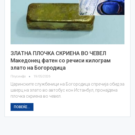
ЗЛАТНА ПЛОЧКА СКРИЕНА ВО ЧЕВЕЛ
Македонец фатен со речиси килограм
злато на Богородица
Плусинфо
19/05/2026
Царинските службеници на Богородица спречија обид за
шверц на злато во автобус кон Истанбул, пронајдена
плочка скриена во чевел.
ПОВЕЌЕ...