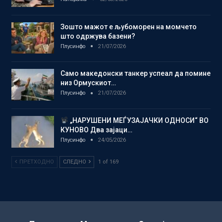
Зошто мажот е љубоморен на момчето
што одржува базени?
Плусинфо
21/07/2026
Само македонски танкер успеал да помине
низ Ормускиот…
Плусинфо
21/07/2026
„НАРУШЕНИ МЕЃУЗАЈАЧКИ ОДНОСИ“ ВО
КУНОВО Два зајаци…
Плусинфо
24/05/2026
ПРЕТХОДНО
СЛЕДНО
1 of 169