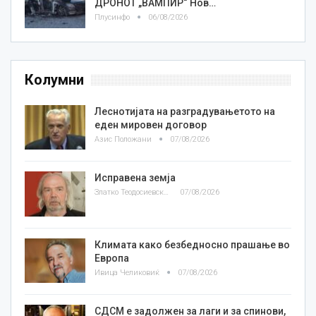
ДРОНОТ „ВАМПИР“ Нов…
Плусинфо
06/08/2026
Колумни
Леснотијата на разградувањетото на
еден мировен договор
Азис Положани
07/08/2026
Исправена земја
Златко Теодосиевски
07/08/2026
Климата како безбедносно прашање во
Европа
Ивица Челиковиќ
07/08/2026
СДСМ е задолжен за лаги и за спинови,