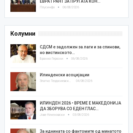
ЕВРА ГРАНТ ЗА ПРУГАТА КОН…
Плусинфо
06/08/2026
Колумни
СДСМ е задолжен за лаги и за спинови,
но вистинското…
Бранко Героски
06/08/2026
Илинденски асоцијации
Златко Теодосиевски
04/08/2026
ИЛИНДЕН 2026 • ВРЕМЕ Е МАКЕДОНИЈА
ДА ЗБОРУВА СО ЕДЕН ГЛАС…
Јове Кекеновски
03/08/2026
За иднината со фантомите од минатото