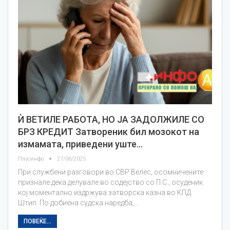
Ѝ ВЕТИЛЕ РАБОТА, НО ЈА ЗАДОЛЖИЛЕ СО
БРЗ КРЕДИТ Затвореник бил мозокот на
измамата, приведени уште…
Плусинфо
27/06/2025
При службени разговори во СВР Велес, осомничените
признале дека делувале во содејство со П.С., осуденик
кој моментално издржува затворска казна во КПД
Штип. По добиена судска наредба,…
ПОВЕЌЕ...