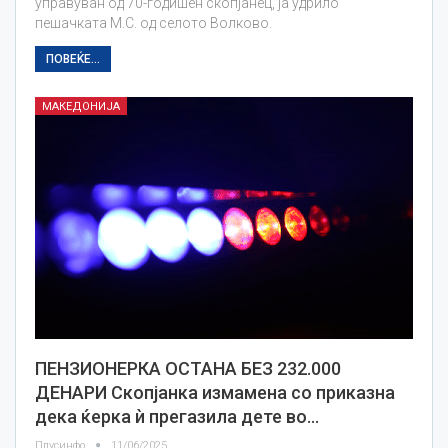
управуван од 70-годишен скопјанец, ја удрило
пешачката М.С. од селото Волково.
ПОВЕЌЕ...
МАКЕДОНИЈА
ПЕНЗИОНЕРКА ОСТАНА БЕЗ 232.000
ДЕНАРИ Скопјанка измамена со приказна
дека ќерка ѝ прегазила дете во…
Плусинфо
11/06/2025