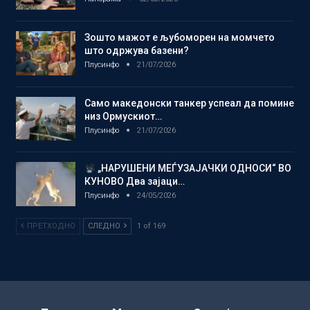
Зошто мажот е љубоморен на момчето
што одржува базени?
Плусинфо
21/07/2026
Само македонски танкер успеал да помине
низ Ормускиот…
Плусинфо
21/07/2026
„НАРУШЕНИ МЕЃУЗАЈАЧКИ ОДНОСИ“ ВО
КУНОВО Два зајаци…
Плусинфо
24/05/2026
ПРЕТХОДНО
СЛЕДНО
1 of 169