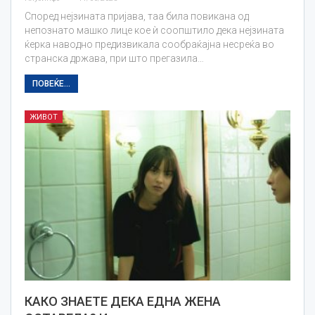
Според нејзината пријава, таа била повикана од
непознато машко лице кое ѝ соопштило дека нејзината
ќерка наводно предизвикала сообраќајна несреќа во
странска држава, при што прегазила…
ПОВЕЌЕ...
ЖИВОТ
КАКО ЗНАЕТЕ ДЕКА ЕДНА ЖЕНА