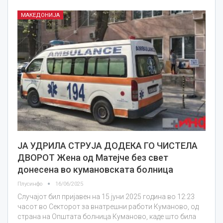
МАКЕДОНИЈА
ЈА УДРИЛА СТРУЈА ДОДЕКА ГО ЧИСТЕЛА
ДВОРОТ Жена од Матејче без свет
донесена во кумановската болница
Плусинфо
16/06/2025
Случајот бил пријавен на 15 јуни 2025 година во 12:23
часот во Секторот за внатрешни работи Куманово, од
страна на Општата болница Куманово, каде што била