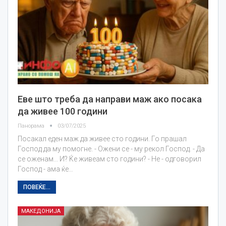
Еве што треба да направи маж ако посака
да живее 100 години
Панорама
03/07/2025
Посакал еден маж да живее сто години. Го прашал
Господ да му помогне. - Ожени се - му рекол Господ. - Да
се оженам... И? Ќе живеам сто години? - Не - одговорил
Господ - ама ќе…
ПОВЕЌЕ...
МАКЕДОНИЈА