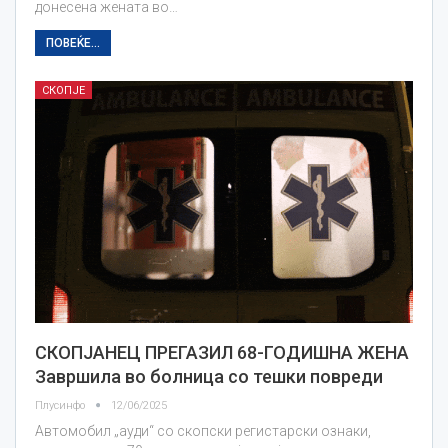
донесена жената во…
ПОВЕЌЕ...
СКОПЈЕ
СКОПЈАНЕЦ ПРЕГАЗИЛ 68-ГОДИШНА ЖЕНА
Завршила во болница со тешки повреди
Плусинфо
12/06/2025
Автомобил „ауди“ со скопски регистарски ознаки,