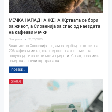
МЕЧКА НАПАДНА ЖЕНА Жртвата се бори
за живот, а Словенија за спас од наездата
на кафеави мечки
Панорама
28/05/2025
Властите во Словенија неодамна одобрија отстрел на
206 кафеави мечки, како одговор на зголемената
популација и зачестените инциденти . Сепак, оваа мерка
наиде на критики од страна на…
ПОВЕЌЕ...
СКОПЈЕ