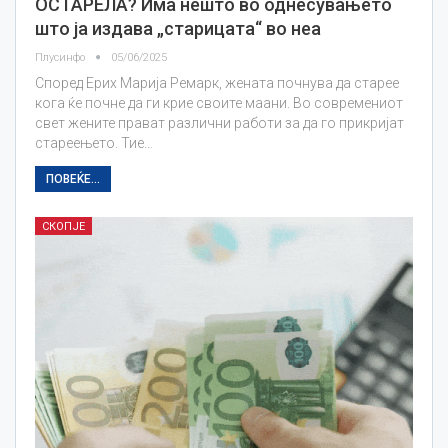
ОСТАРЕЛА? Има нешто во однесувањето
што ја издава „старицата“ во неа
Плусинфо
05/06/2025
Според Ерих Марија Ремарк, жената почнува да старее
кога ќе почне да ги крие своите маани. Во современиот
свет жените прават различни работи за да го прикријат
стареењето. Тие…
ПОВЕЌЕ...
СКОПЈЕ