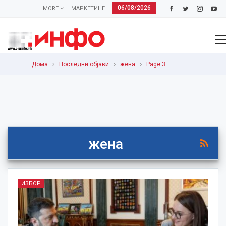
06/08/2026
MORE
МАРКЕТИНГ
Дома
Последни објави
жена
Page 3
жена
ИЗБОР