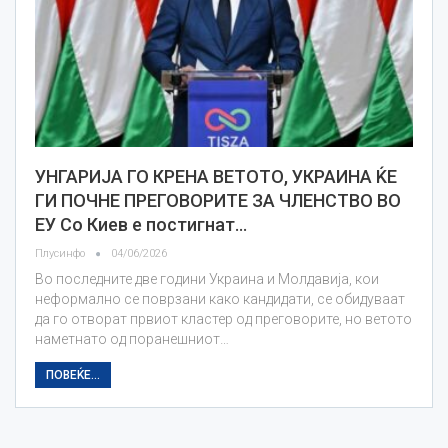
УНГАРИЈА ГО КРЕНА ВЕТОТО, УКРАИНА ЌЕ
ГИ ПОЧНЕ ПРЕГОВОРИТЕ ЗА ЧЛЕНСТВО ВО
ЕУ Со Киев е постигнат…
Плусинфо
04/06/2026
Во последните две години Украина и Молдавија, кои
неформално се поврзани како кандидати, се обидуваат
да го отворат првиот кластер од преговорите, но ветото
наметнато од поранешниот…
ПОВЕЌЕ...