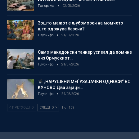
Панорама
02/08/2026
Зошто мажот е љубоморен на момчето
што одржува базени?
Плусинфо
21/07/2026
Само македонски танкер успеал да помине
низ Ормускиот…
Плусинфо
21/07/2026
„НАРУШЕНИ МЕЃУЗАЈАЧКИ ОДНОСИ“ ВО
КУНОВО Два зајаци…
Плусинфо
24/05/2026
ПРЕТХОДНО
СЛЕДНО
1 of 169