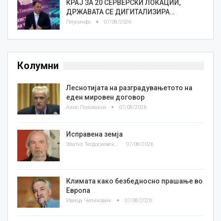
КРАЈ ЗА 20 СЕРВЕРСКИ ЛОКАЦИИ,
ДРЖАВАТА СЕ ДИГИТАЛИЗИРА…
Плусинфо
07/08/2026
Колумни
Леснотијата на разградувањетото на
еден мировен договор
Азис Положани
07/08/2026
Исправена земја
Златко Теодосиевски
07/08/2026
Климата како безбедносно прашање во
Европа
Ивица Челиковиќ
07/08/2026