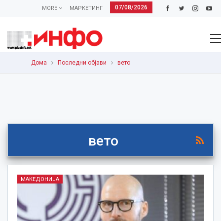
07/08/2026
MORE
МАРКЕТИНГ
Дома
Последни објави
вето
вето
МАКЕДОНИЈА