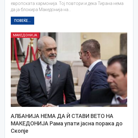
европската хармонија. Тој повтори и дека Тирана нема
да ја блокира Македонија на…
ПОВЕЌЕ...
МАКЕДОНИЈА
АЛБАНИЈА НЕМА ДА Ѝ СТАВИ ВЕТО НА
МАКЕДОНИЈА Рама упати јасна порака до
Скопје