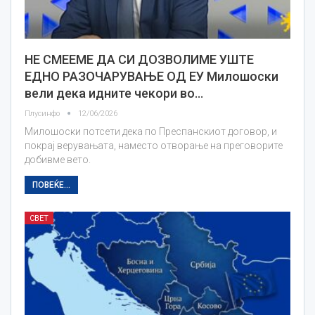
НЕ СМЕЕМЕ ДА СИ ДОЗВОЛИМЕ УШТЕ
ЕДНО РАЗОЧАРУВАЊЕ ОД ЕУ Милошоски
вели дека идните чекори во…
Плусинфо
12/06/2026
Милошоски потсети дека по Преспанскиот договор, и
покрај верувањата, наместо отворање на преговорите
добивме вето.
ПОВЕЌЕ...
СВЕТ