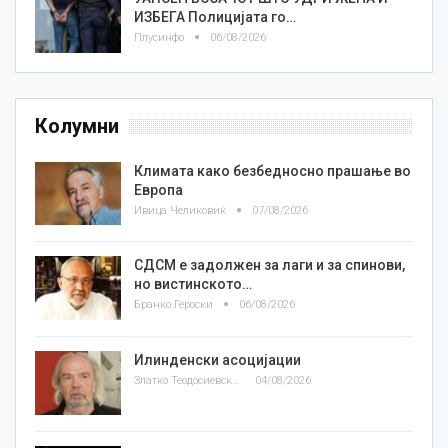
ИЗБЕГА Полицијата го…
Плусинфо
06/08/2026
Колумни
Климата како безбедносно прашање во
Европа
Ивица Челиковиќ
07/08/2026
СДСМ е задолжен за лаги и за спинови,
но вистинското…
Бранко Героски
06/08/2026
Илинденски асоцијации
Златко Теодосиевски
04/08/2026