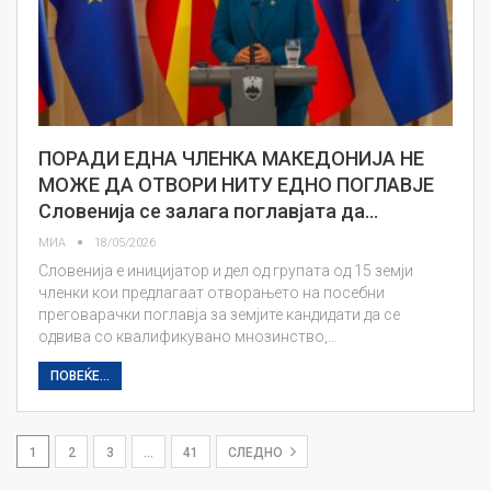
ПОРАДИ ЕДНА ЧЛЕНКА МАКЕДОНИЈА НЕ
МОЖЕ ДА ОТВОРИ НИТУ ЕДНО ПОГЛАВЈЕ
Словенија се залага поглавјата да…
МИА
18/05/2026
Словенија е иницијатор и дел од групата од 15 земји
членки кои предлагаат отворањето на посебни
преговарачки поглавја за земјите кандидати да се
одвива со квалификувано мнозинство,…
ПОВЕЌЕ...
1
2
3
…
41
СЛЕДНО