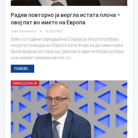
Радев повторно ја вергла истата плоча –
овој пат во името на Европа
Јове Кекеновски
19/06/2026
Веќе со години официјална Софија ја злоупотребува
својата позиција во Европската Унија за да наметнува
билатерални историски, јазични и идентитетски услови
кои немаат никаква врска со…
ПОВЕЌЕ...
МАКЕДОНИЈА