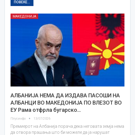
ПОВЕЌЕ...
МАКЕДОНИЈА
АЛБАНИЈА НЕМА ДА ИЗДАВА ПАСОШИ НА
АЛБАНЦИ ВО МАКЕДОНИЈА ПО ВЛЕЗОТ ВО
ЕУ Рама отфрла бугарско…
Плусинфо
13/07/2026
Премиерот на Албанија порача дека неговата земја нема
да отвора прашања што би можеле да ја нарушат