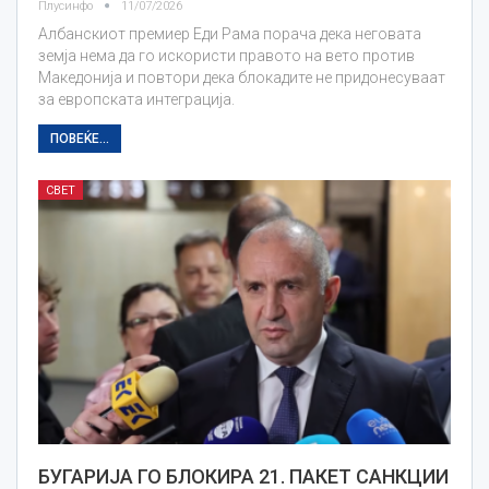
Плусинфо
11/07/2026
Албанскиот премиер Еди Рама порача дека неговата
земја нема да го искористи правото на вето против
Македонија и повтори дека блокадите не придонесуваат
за европската интеграција.
ПОВЕЌЕ...
СВЕТ
БУГАРИЈА ГО БЛОКИРА 21. ПАКЕТ САНКЦИИ