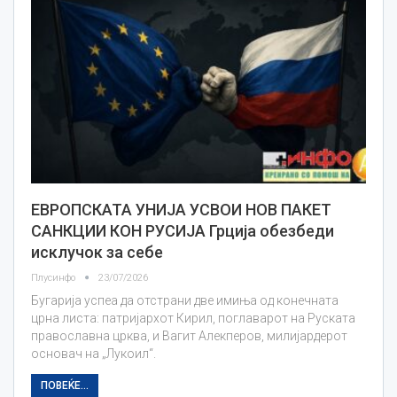
ЕВРОПСКАТА УНИЈА УСВОИ НОВ ПАКЕТ
САНКЦИИ КОН РУСИЈА Грција обезбеди
исклучок за себе
Плусинфо
23/07/2026
Бугарија успеа да отстрани две имиња од конечната
црна листа: патријархот Кирил, поглаварот на Руската
православна црква, и Вагит Алекперов, милијардерот
основач на „Лукоил“.
ПОВЕЌЕ...