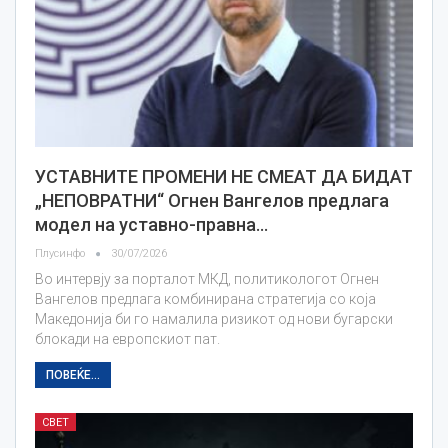
УСТАВНИТЕ ПРОМЕНИ НЕ СМЕАТ ДА БИДАТ
„НЕПОВРАТНИ“ Огнен Вангелов предлага
модел на уставно-правна…
Плусинфо
30/07/2026
Во интервју за порталот МКД, политикологот Огнен
Вангелов предлага комбинирана стратегија со која
Македонија би го намалила ризикот од нови бугарски
блокади на европскиот пат.
ПОВЕЌЕ...
СВЕТ