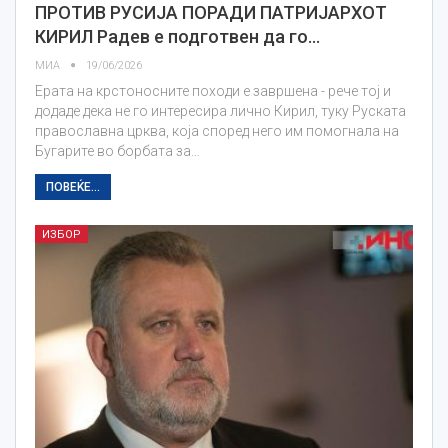
ПРОТИВ РУСИЈА ПОРАДИ ПАТРИЈАРХОТ
КИРИЛ Радев е подготвен да го…
МИА
19/06/2026
Ерата на крстоносните походи е завршена - рече тој и
додаде дека не го интересира лично Кирил, туку Руската
православна црква, која според него им помогнала на
Бугарите во борбата за…
ПОВЕЌЕ...
ИЗБОР