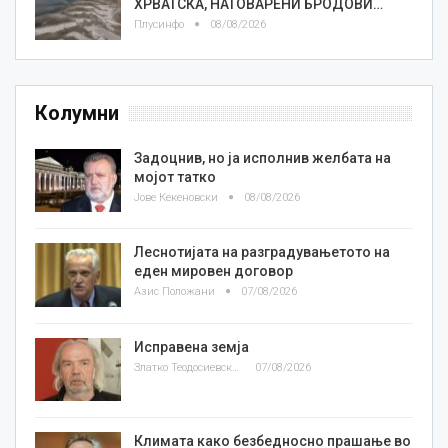
ХРВАТСКА, НАТОВАРЕНИ БРОДОВИ…
Плусинфо
08/08/2026
Колумни
Задоцнив, но ја исполнив желбата на
мојот татко
Јове Кекеновски
08/08/2026
Леснотијата на разградувањетото на
еден мировен договор
Азис Положани
07/08/2026
Исправена земја
Златко Теодосиевски
07/08/2026
Климата како безбедносно прашање во