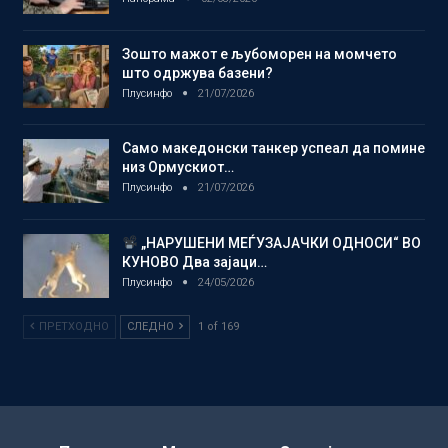
Зошто мажот е љубоморен на момчето
што одржува базени?
Плусинфо
21/07/2026
Само македонски танкер успеал да помине
низ Ормускиот…
Плусинфо
21/07/2026
„НАРУШЕНИ МЕЃУЗАЈАЧКИ ОДНОСИ“ ВО
КУНОВО Два зајаци…
Плусинфо
24/05/2026
ПРЕТХОДНО
СЛЕДНО
1 of 169