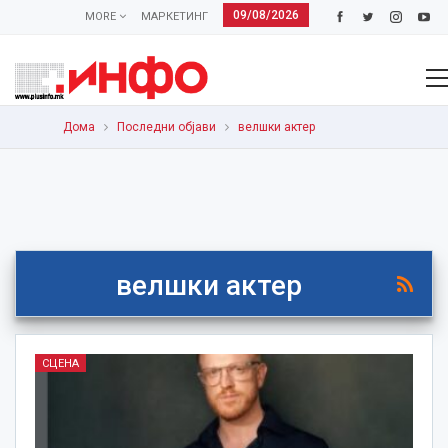
09/08/2026
MORE
МАРКЕТИНГ
Дома
Последни објави
велшки актер
велшки актер
СЦЕНА