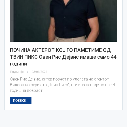
ПОЧИНА АКТЕРОТ КОЈ ГО ПАМЕТИМЕ ОД
ТВИН ПИКС Овен Рис Дејвис имаше само 44
години
Плусинфо
03/06/2026
Овен Рис Дејвис, актер познат по улогата на агентот
Вилсон во серијата „Твин Пикс“, почина ненадејно на 44-
годишна возраст.
ПОВЕЌЕ...