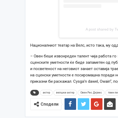
A post shared by 
Националниот театар на Велс, исто така, му од
– Овен беше извонреден талент чија работа го 
сценските уметности ќе биде запаметен од публ
и посветеност на неговиот занает оставија тра
на сценски уметности е посиромашна поради н
приказни би раскажал. Cysga’n dawel, Owain“, п
актер
велшки актер
Овен Рис Дејвис
твин пи
Сподели