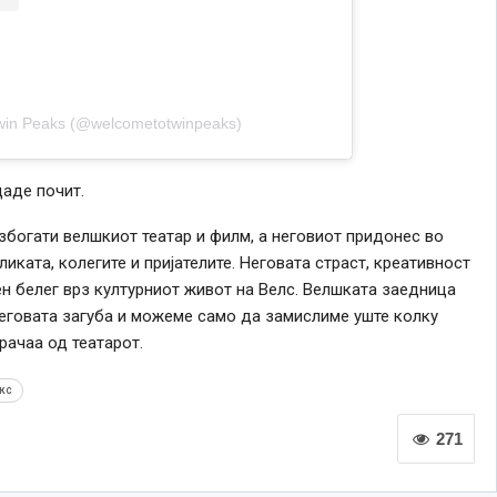
Twin Peaks (@welcometotwinpeaks)
даде почит.
збогати велшкиот театар и филм, а неговиот придонес во
иката, колегите и пријателите. Неговата страст, креативност
ен белег врз културниот живот на Велс. Велшката заедница
еговата загуба и можеме само да замислиме уште колку
орачаа од театарот.
кс
271