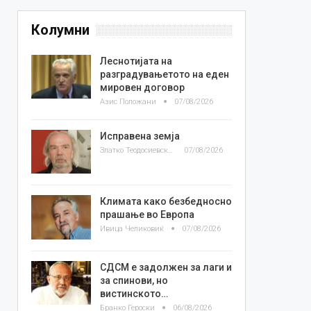
Колумни
Леснотијата на
разградувањетото на еден
мировен договор
Азис Положани
07/08/2026
Исправена земја
Златко Теодосиевски
07/08/2026
Климата како безбедносно
прашање во Европа
Ивица Челиковиќ
07/08/2026
СДСМ е задолжен за лаги и
за спинови, но
вистинското…
Бранко Героски
06/08/2026