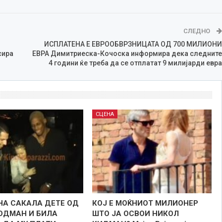
СЛЕДНО
ИСПЛАТЕНА Е ЕВРООБВРЗНИЦАТА ОД 700 МИЛИОНИ
сира
ЕВРА Димитриеска-Кочоска информира дека следните
4 години ќе треба да се отплатат 9 милијарди евра
СЦЕНА
А САКАЛА ДЕТЕ ОД
КОЈ Е МОЌНИОТ МИЛИОНЕР
ОДМАН И БИЛА
ШТО ЈА ОСВОИ НИКОЛ