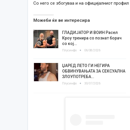
Со него се збогуваа и на официјалниот профил н
Можеби ќе ве интересира
ГЛАДИЈАТОР И ВОИН Расел
Кроу тренира со познат борач
со кој…
Плусинфо
06/08/2026
ЏАРЕД ЛЕТО ГИ НЕГИРА
ОБВИНУВАЊАТА ЗА СЕКСУАЛНА
ЗЛОУПОТРЕБА…
Плусинфо
30/07/2026