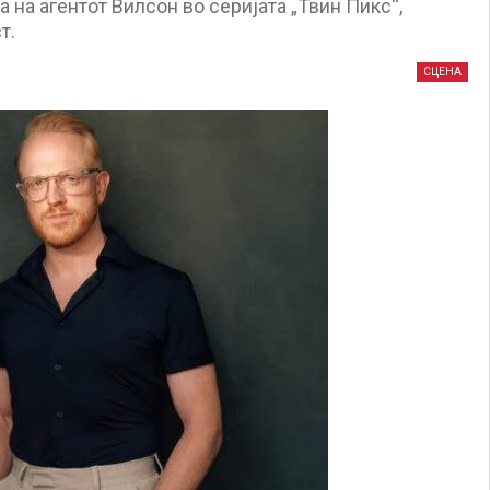
а на агентот Вилсон во серијата „Твин Пикс“,
т.
СЦЕНА