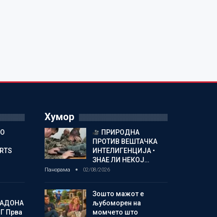
Хумор
ГО
ПРИРОДНА
ПРОТИВ ВЕШТАЧКА
ORTS
ИНТЕЛИГЕНЦИЈА •
ЗНАЕ ЛИ НЕКОЈ…
Панорама
02/08/2026
Зошто мажот е
МАДОНА
љубоморен на
Г Прва
момчето што