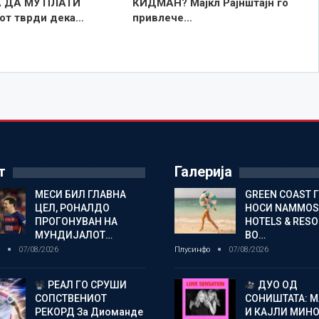
 ДА МУ ПЛАТИ
КИДМАН? Мајкл Рајнштајн го
от тврди дека…
привлече…
т
Галерија
МЕСИ БИЛ ГЛАВНА
GREEN COAST 
ЦЕЛ, РОНАЛДО
НОСИ NAMMOS
ПРОГОНУВАН НА
HOTELS & RES
МУНДИЈАЛОТ…
ВО…
о
07/08/2026
Плусинфо
07/08/2026
РЕАЛ ГО СРУШИ
ДУО ОД
СОПСТВЕНИОТ
СОНИШТАТА: 
РЕКОРД За Диоманде
И КАЈЛИ МИНО