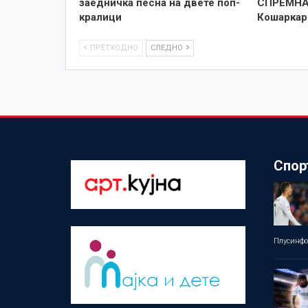
заедничка песна на двете поп-
СПРЕМНА
кралици
Кошаркар
ПРЕТХОДНО
СЛЕДНО
Спор
Плусинф