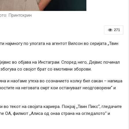
то: Принтскрин
271
ти најмногу по улогата на агентот Вилсон во серијата „Твин
ејвис во објава на Инстаграм. Според него, Дејвис починал
 збогува со својот брат со емотивни зборови.
ина и наоѓаме утеха во сознанието колку бил сакан – напиша
ностите на неговата смрт кои остануваат неодговорени“ и
 во текот на својата кариера. Покрај „Твин Пикс“, гледачите
he OA, филмот „Алиса од онаа страна на огледалото“ и