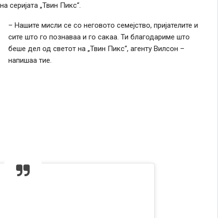
а серијата „Твин Пикс“.
– Нашите мисли се со неговото семејство, пријателите и
сите што го познаваа и го сакаа. Ти благодариме што
беше дел од светот на „Твин Пикс“, агенту Вилсон –
напишаа тие.