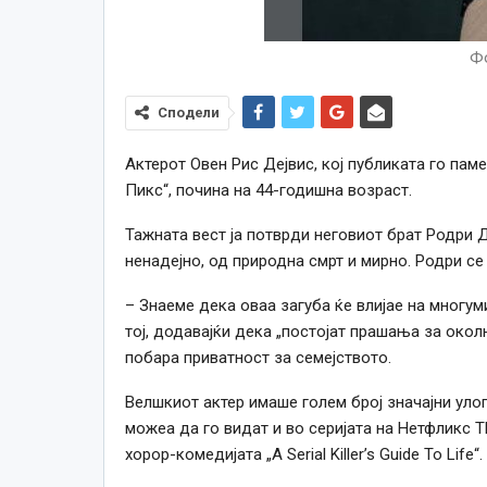
Фо
Сподели
Актерот Овен Рис Дејвис, кој публиката го паме
Пикс“, почина на 44-годишна возраст.
Тажната вест ја потврди неговиот брат Родри Д
ненадејно, од природна смрт и мирно. Родри се
– Знаеме дека оваа загуба ќе влијае на многум
тој, додавајќи дека „постојат прашања за окол
побара приватност за семејството.
Велшкиот актер имаше голем број значајни улоги
можеа да го видат и во серијата на Нетфликс T
хорор-комедијата „A Serial Killer’s Guide To Life“.