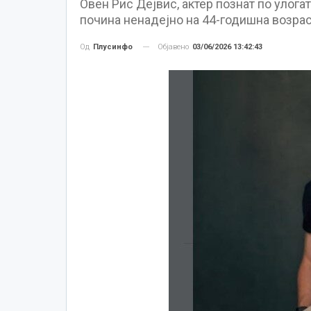
Овен Рис Дејвис, актер познат по улогат
почина ненадејно на 44-годишна возрас
Објавено
03/06/2026 13:42:43
Од
Плусинфо