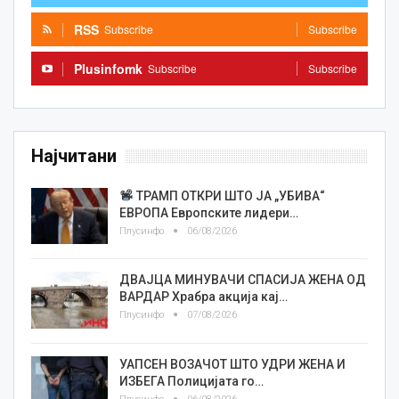
RSS
Subscribe
Subscribe
Plusinfomk
Subscribe
Subscribe
Најчитани
ТРАМП ОТКРИ ШТО ЈА „УБИВА“
ЕВРОПА Европските лидери…
Плусинфо
06/08/2026
ДВАЈЦА МИНУВАЧИ СПАСИЈА ЖЕНА ОД
ВАРДАР Храбра акција кај…
Плусинфо
07/08/2026
УАПСЕН ВОЗАЧОТ ШТО УДРИ ЖЕНА И
ИЗБЕГА Полицијата го…