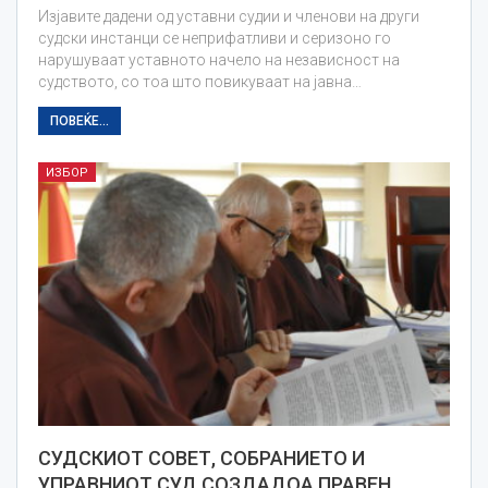
Изјавите дадени од уставни судии и членови на други
судски инстанци се неприфатливи и серизоно го
нарушуваат уставното начело на независност на
судството, со тоа што повикуваат на јавна…
ПОВЕЌЕ...
ИЗБОР
СУДСКИОТ СОВЕТ, СОБРАНИЕТО И
УПРАВНИОТ СУД СОЗДАДОА ПРАВЕН