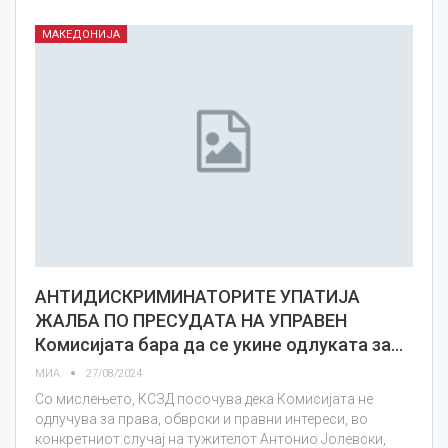
МАКЕДОНИЈА
АНТИДИСКРИМИНАТОРИТЕ УПАТИЈА
ЖАЛБА ПО ПРЕСУДАТА НА УПРАВЕН
Комисијата бара да се укине одлуката за…
МИА
27/08/2024
Со мислењето, КСЗД посочува дека Комисијата не
одлучува за права, обврски и правни интереси, во
конкретниот случај на тужителот Антонио Јолевски,