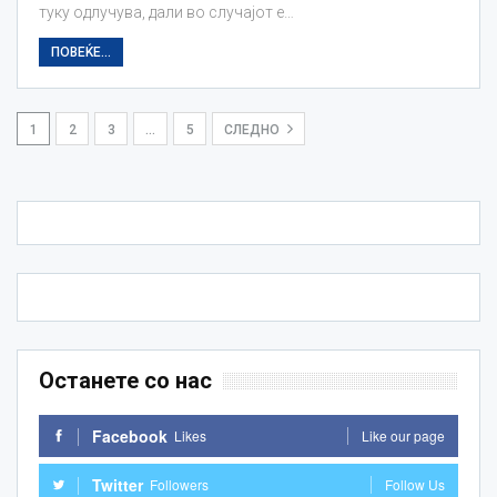
туку одлучува, дали во случајот е…
ПОВЕЌЕ...
1
2
3
…
5
СЛЕДНО
Останете со нас
Facebook
Likes
Like our page
Twitter
Followers
Follow Us