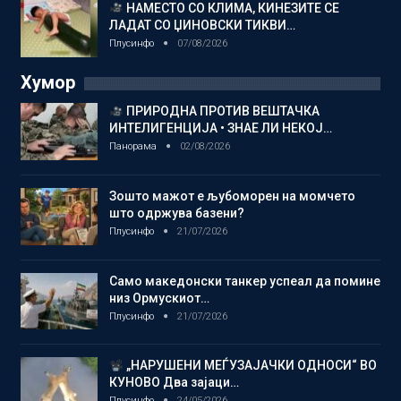
НАМЕСТО СО КЛИМА, КИНЕЗИТЕ СЕ
ЛАДАТ СО ЏИНОВСКИ ТИКВИ…
Плусинфо
07/08/2026
Хумор
ПРИРОДНА ПРОТИВ ВЕШТАЧКА
ИНТЕЛИГЕНЦИЈА • ЗНАЕ ЛИ НЕКОЈ…
Панорама
02/08/2026
Зошто мажот е љубоморен на момчето
што одржува базени?
Плусинфо
21/07/2026
Само македонски танкер успеал да помине
низ Ормускиот…
Плусинфо
21/07/2026
„НАРУШЕНИ МЕЃУЗАЈАЧКИ ОДНОСИ“ ВО
КУНОВО Два зајаци…
Плусинфо
24/05/2026