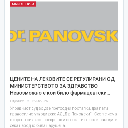
МАКЕДОНИЈА
ЦЕНИТЕ НА ЛЕКОВИТЕ СЕ РЕГУЛИРАНИ ОД
МИНИСТЕРСТВОТО ЗА ЗДРАВСТВО
Невозможно е кои било фармацевтски…
Плусинфо
12/06/2025
Управниот суд во две претходни постапки, два пати
правосилно утврди дека АД „Д-р Пановски“ - Скопје нема
сторено никаков прекршок и со тоа ги отфрли наводите
дека наводно била нарушена…