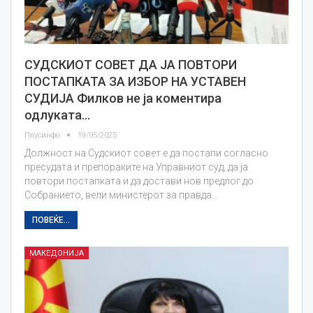
СУДСКИОТ СОВЕТ ДА JА ПОВТОРИ
ПОСТАПКАТА ЗА ИЗБОР НА УСТАВЕН
СУДИЈА Филков не ја коментира
одлуката…
Плусинфо
19/05/2025
Должност на Судскиот совет е да постапи согласно
пресудата и препораките на Управниот суд, да ја
повтори постапката и да достави нов предлог до
Собранието, вели министерот за правда…
ПОВЕЌЕ...
МАКЕДОНИЈА