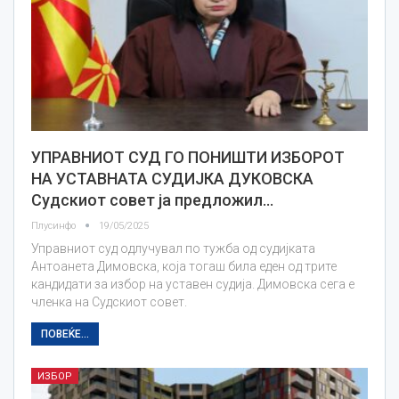
УПРАВНИОТ СУД ГО ПОНИШТИ ИЗБОРОТ
НА УСТАВНАТА СУДИЈКА ДУКОВСКА
Судскиот совет ја предложил…
Плусинфо
19/05/2025
Управниот суд одлучувал по тужба од судијката
Антоанета Димовска, која тогаш била еден од трите
кандидати за избор на уставен судија. Димовска сега е
членка на Судскиот совет.
ПОВЕЌЕ...
ИЗБОР