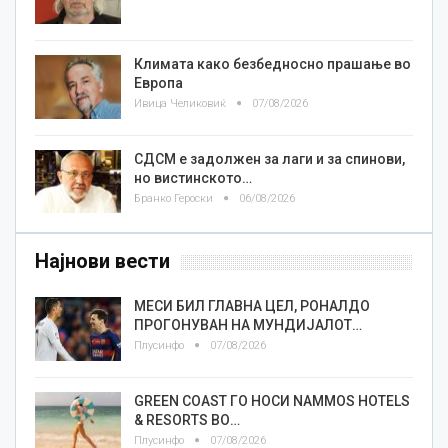
Климата како безбедносно прашање во
Европа
Ивица Челиковиќ
07/08/2026
СДСМ е задолжен за лаги и за спинови,
но вистинското…
Бранко Героски
06/08/2026
Најнови вести
МЕСИ БИЛ ГЛАВНА ЦЕЛ, РОНАЛДО
ПРОГОНУВАН НА МУНДИЈАЛОТ…
Плусинфо
07/08/2026
GREEN COAST ГО НОСИ NAMMOS HOTELS
& RESORTS ВО…
Плусинфо
07/08/2026