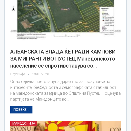
АЛБАНСКАТА ВЛАДА ЌЕ ГРАДИ КАМПОВИ
ЗА МИГРАНТИ ВО ПУСТЕЦ Македонското
население се спротивставува со…
Плусинфо
29/01/2026
Оваа одлука претставува директно загрозување на
интересите, безбедноста и демографската стабилност
на македонската заедница во Општина Пустец – оценува
партијата на Македонците во…
ПОВЕЌЕ...
МАКЕДОНИЈА