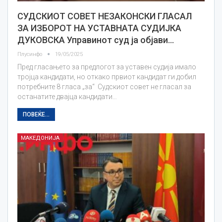
СУДСКИОТ СОВЕТ НЕЗАКОНСКИ ГЛАСАЛ
ЗА ИЗБОРОТ НА УСТАВНАТА СУДИЈКА
ДУКОВСКА Управинот суд ја објави…
Плусинфо
19/05/2025
Пред гласањето за предлогот за уставен судија имало
тројца кандидати, но откако првиот кандидат ги добил
потребните 8 гласа „за“ Судскиот совет не гласал за
останатите двајца кандидати…
ПОВЕЌЕ...
МАКЕДОНИЈА