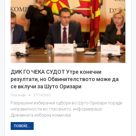
ДИК ГО ЧЕКА СУДОТ Утре конечни
резултати, но Обвинителството може да
се вклучи за Шуто Оризари
Плусинфо
27/10/2025
Разрешени избирачки одбори во Шуто Оризари поради
неправилности во гласањето, информираше
Државната изборна комисија.
ПОВЕЌЕ...