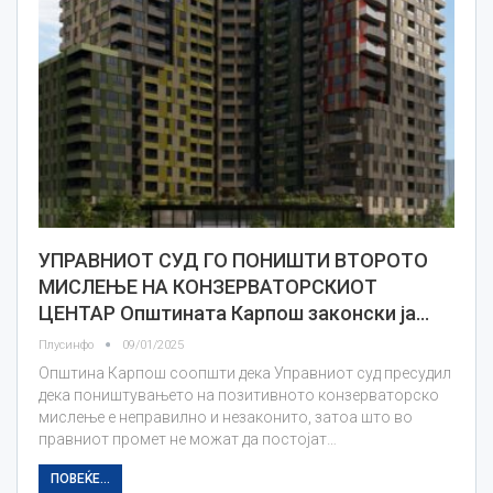
УПРАВНИОТ СУД ГО ПОНИШТИ ВТОРОТО
МИСЛЕЊЕ НА КОНЗЕРВАТОРСКИОТ
ЦЕНТАР Општината Карпош законски ја…
Плусинфо
09/01/2025
Општина Карпош соопшти дека Управниот суд пресудил
дека поништувањето на позитивното конзерваторско
мислење е неправилно и незаконито, затоа што во
правниот промет не можат да постојат…
ПОВЕЌЕ...