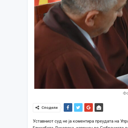
Фо
Сподели
Уставниот суд не ја коментира преудата на Упр
Елизабета Дуковска, извршен во Собранието во