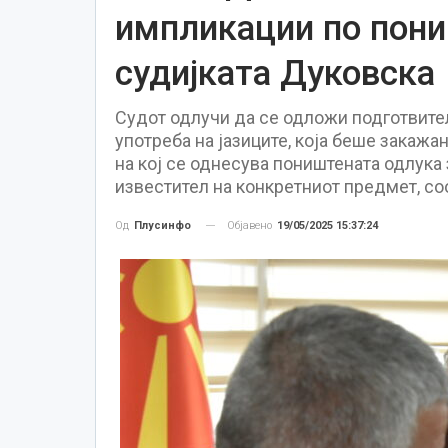
импликации по пони
судијката Дуковска
Судот одлучи да се одложи подготвител
употреба на јазиците, која беше закажан
на кој се однесува поништената одлука 
известител на конкретниот предмет, со
Објавено
19/05/2025 15:37:24
Од
Плусинфо