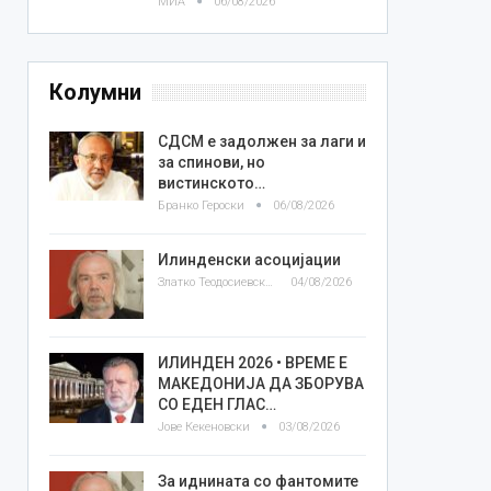
МИА
06/08/2026
Колумни
СДСМ е задолжен за лаги и
за спинови, но
вистинското…
Бранко Героски
06/08/2026
Илинденски асоцијации
Златко Теодосиевски
04/08/2026
ИЛИНДЕН 2026 • ВРЕМЕ Е
МАКЕДОНИЈА ДА ЗБОРУВА
СО ЕДЕН ГЛАС…
Јове Кекеновски
03/08/2026
За иднината со фантомите