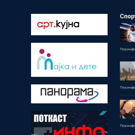
Спор
Плусинф
Плусинф
Плусинф