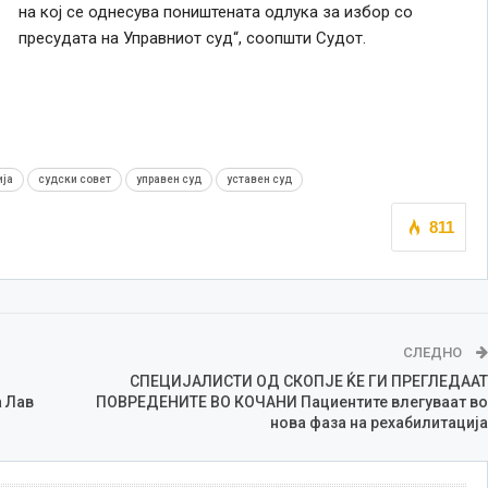
на кој се однесува поништената одлука за избор со
пресудата на Управниот суд“, соопшти Судот.
ија
судски совет
управен суд
уставен суд
811
СЛЕДНО
СПЕЦИЈАЛИСТИ ОД СКОПЈЕ ЌЕ ГИ ПРЕГЛЕДААТ
а Лав
ПОВРЕДЕНИТЕ ВО КОЧАНИ Пациентите влегуваат во
нова фаза на рехабилитација