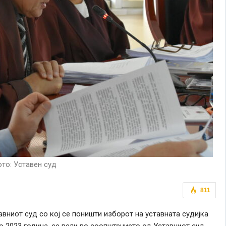
то: Уставен суд
811
авниот суд со кој се поништи изборот на уставната судијка
 2023 година, се вели во соопштението од Уставниот суд.