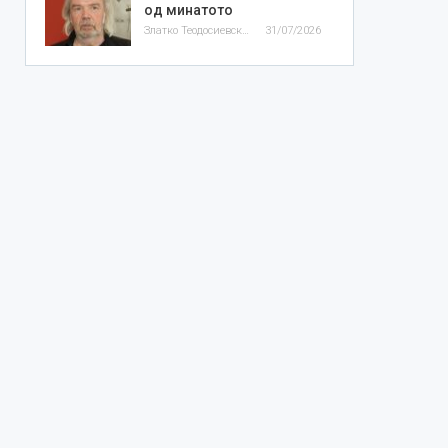
од минатото
Златко Теодосиевски
31/07/2026