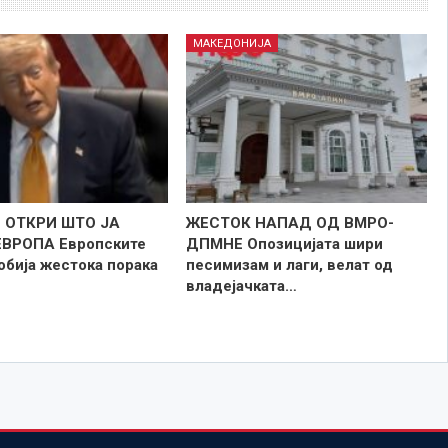
МАКЕДОНИЈА
 ОТКРИ ШТО ЈА
ЖЕСТОК НАПАД ОД ВМРО-
ЕВРОПА Европските
ДПМНЕ Опозицијата шири
обија жестока порака
песимизам и лаги, велат од
владејачката…