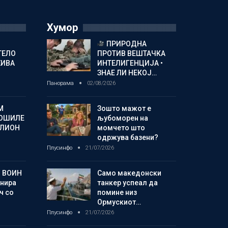
Хумор
ПРИРОДНА
ТЕЛО
ПРОТИВ ВЕШТАЧКА
ЖИВА
ИНТЕЛИГЕНЦИЈА •
ЗНАЕ ЛИ НЕКОЈ…
Панорама
02/08/2026
М
Зошто мажот е
ОШИЛЕ
љубоморен на
ИЛИОН
момчето што
одржува базени?
Плусинфо
21/07/2026
 ВОИН
Само македонски
енира
танкер успеал да
ч со
помине низ
Ормускиот…
Плусинфо
21/07/2026