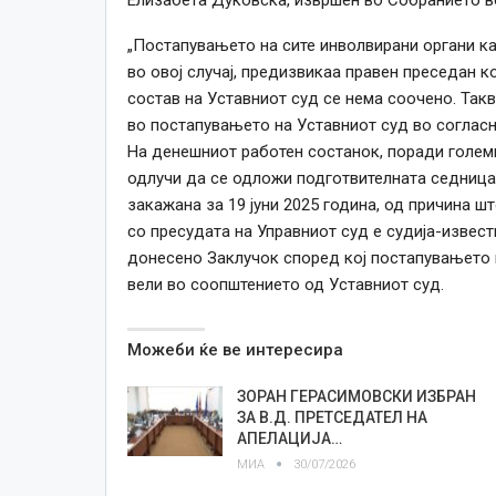
„Постапувањето на сите инволвирани органи ка
во овој случај, предизвикаа правен преседан к
состав на Уставниот суд се нема соочено. Та
во постапувањето на Уставниот суд во согласн
На денешниот работен состанок, поради големи
одлучи да се одложи подготвителната седница 
закажана за 19 јуни 2025 година, од причина ш
со пресудата на Управниот суд е судија-извес
донесено Заклучок според кој постапувањето п
вели во соопштението од Уставниот суд.
Можеби ќе ве интересира
ЗОРАН ГЕРАСИМОВСКИ ИЗБРАН
ЗА В.Д. ПРЕТСЕДАТЕЛ НА
АПЕЛАЦИЈА…
МИА
30/07/2026