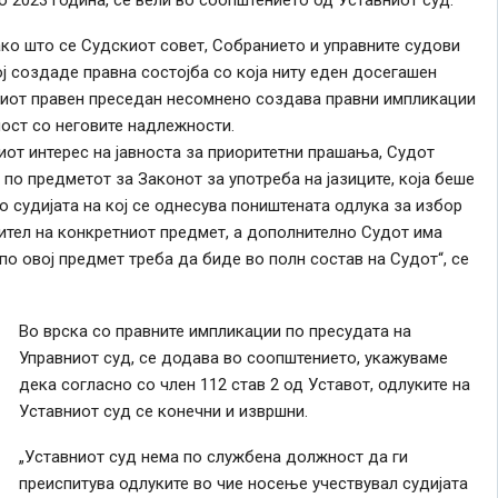
ко што се Судскиот совет, Собранието и управните судови
ој создаде правна состојба со која ниту еден досегашен
квиот правен преседан несомнено создава правни импликации
ост со неговите надлежности.
от интерес на јавноста за приоритетни прашања, Судот
по предметот за Законот за употреба на јазиците, која беше
то судијата на кој се однесува поништената одлука за избор
тител на конкретниот предмет, а дополнително Судот има
о овој предмет треба да биде во полн состав на Судот“, се
Во врска со правните импликации по пресудата на
Управниот суд, се додава во соопштението, укажуваме
дека согласно со член 112 став 2 од Уставот, одлуките на
Уставниот суд се конечни и извршни.
„Уставниот суд нема по службена должност да ги
преиспитува одлуките во чие носење учествувал судијата