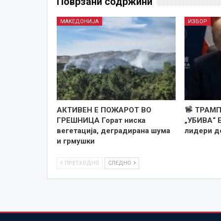
Поврзани содржини
МАКЕДОНИЈА
ИЗБОР
АКТИВЕН Е ПОЖАРОТ ВО
ТРАМП
ГРЕШНИЦА Горат ниска
„УБИВА“ 
вегетација, деградирана шума
лидери д
и грмушки
ПРЕТХОДНО
СЛЕДНО