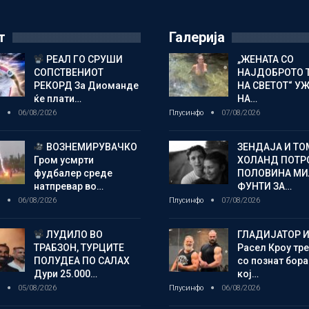
т
Галерија
РЕАЛ ГО СРУШИ
„ЖЕНАТА СО
СОПСТВЕНИОТ
НАЈДОБРОТО 
РЕКОРД За Диоманде
НА СВЕТОТ“ У
ќе плати…
НА…
о
06/08/2026
Плусинфо
07/08/2026
ВОЗНЕМИРУВАЧКО
ЗЕНДАЈА И ТО
Гром усмрти
ХОЛАНД ПОТР
фудбалер среде
ПОЛОВИНА М
натпревар во…
ФУНТИ ЗА…
о
06/08/2026
Плусинфо
07/08/2026
ЛУДИЛО ВО
ГЛАДИЈАТОР И
ТРАБЗОН, ТУРЦИТЕ
Расел Кроу тр
ПОЛУДЕА ПО САЛАХ
со познат бора
Дури 25.000…
кој…
о
05/08/2026
Плусинфо
06/08/2026