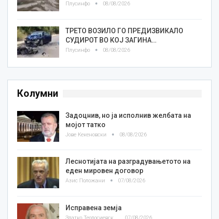
Плусинфо
08/08/2026
ТРЕТО ВОЗИЛО ГО ПРЕДИЗВИКАЛО
СУДИРОТ ВО КОЈ ЗАГИНА…
Плусинфо
08/08/2026
Колумни
Задоцнив, но ја исполнив желбата на
мојот татко
Јове Кекеновски
08/08/2026
Леснотијата на разградувањетото на
еден мировен договор
Азис Положани
07/08/2026
Исправена земја
Златко Теодосиевски
07/08/2026