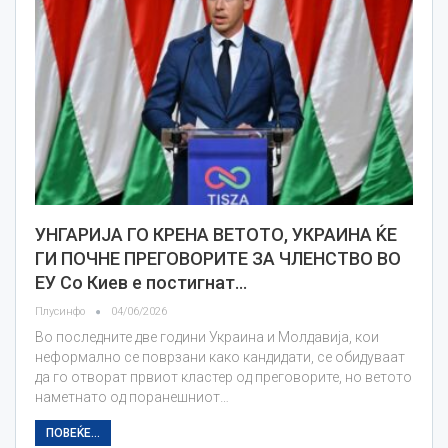
УНГАРИЈА ГО КРЕНА ВЕТОТО, УКРАИНА ЌЕ
ГИ ПОЧНЕ ПРЕГОВОРИТЕ ЗА ЧЛЕНСТВО ВО
ЕУ Со Киев е постигнат…
Плусинфо
04/06/2026
Во последните две години Украина и Молдавија, кои
неформално се поврзани како кандидати, се обидуваат
да го отворат првиот кластер од преговорите, но ветото
наметнато од поранешниот…
ПОВЕЌЕ...