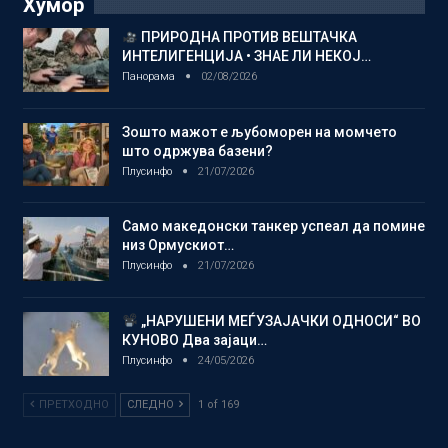
Хумор
ПРИРОДНА ПРОТИВ ВЕШТАЧКА
ИНТЕЛИГЕНЦИЈА • ЗНАЕ ЛИ НЕКОЈ…
Панорама
02/08/2026
Зошто мажот е љубоморен на момчето
што одржува базени?
Плусинфо
21/07/2026
Само македонски танкер успеал да помине
низ Ормускиот…
Плусинфо
21/07/2026
„НАРУШЕНИ МЕЃУЗАЈАЧКИ ОДНОСИ“ ВО
КУНОВО Два зајаци…
Плусинфо
24/05/2026
ПРЕТХОДНО
СЛЕДНО
1 of 169