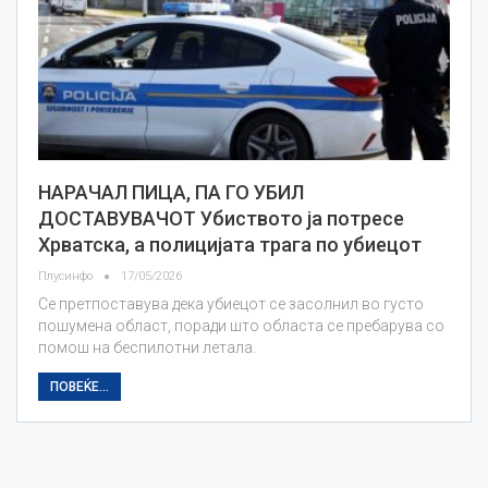
НАРАЧАЛ ПИЦА, ПА ГО УБИЛ
ДОСТАВУВАЧОТ Убиството ја потресе
Хрватска, а полицијата трага по убиецот
Плусинфо
17/05/2026
Се претпоставува дека убиецот се засолнил во густо
пошумена област, поради што областа се пребарува со
помош на беспилотни летала.
ПОВЕЌЕ...