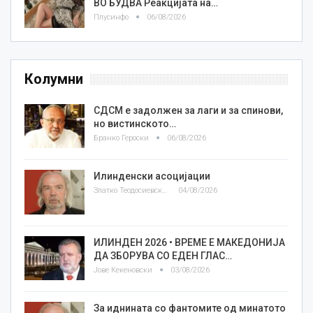
ВО БУДВА Реакцијата на…
Плусинфо
06/08/2026
Колумни
СДСМ е задолжен за лаги и за спинови,
но вистинското…
Бранко Героски
06/08/2026
Илинденски асоцијации
Златко Теодосиевски
04/08/2026
ИЛИНДЕН 2026 • ВРЕМЕ Е МАКЕДОНИЈА
ДА ЗБОРУВА СО ЕДЕН ГЛАС…
Јове Кекеновски
03/08/2026
За иднината со фантомите од минатото