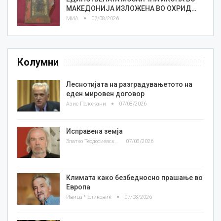
МАКЕДОНИЈА ИЗЛОЖЕНА ВО ОХРИД…
МИА
07/08/2026
Колумни
Леснотијата на разградувањетото на
еден мировен договор
Азис Положани
07/08/2026
Исправена земја
Златко Теодосиевски
07/08/2026
Климата како безбедносно прашање во
Европа
Ивица Челиковиќ
07/08/2026