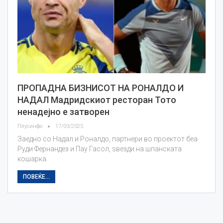
ПРОПАДНА БИЗНИСОТ НА РОНАЛДО И
НАДАЛ Мадридскиот ресторан Тото
ненадејно е затворен
Плусинфо
17/03/2025
Заедно со Надал и Роналдо, партнери во проектот беа
Руди Фернандез и Пау Гасол, ѕвезди на шпанската
кошарка.
ПОВЕЌЕ...