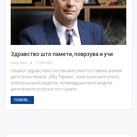
Здравство што памети, поврзува и учи
Азир Алиу
17/05/2026
Нашиот здравствен систем веќе има поставено важни
дигитални темели. „Мој Термин“, електронските упати,
електронските рецепти, телемедицинските модули,
дигиталните услуги и постојните…
ПОВЕЌЕ...