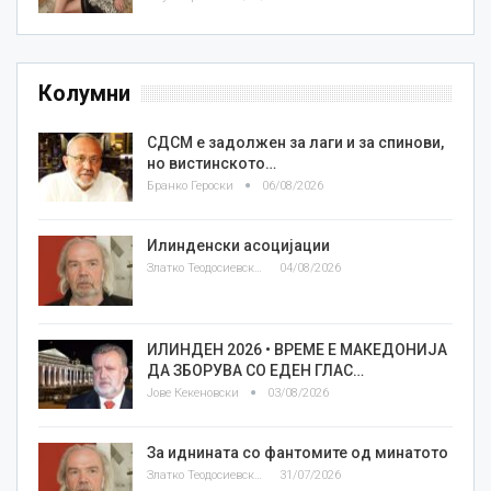
Колумни
СДСМ е задолжен за лаги и за спинови,
но вистинското…
Бранко Героски
06/08/2026
Илинденски асоцијации
Златко Теодосиевски
04/08/2026
ИЛИНДЕН 2026 • ВРЕМЕ Е МАКЕДОНИЈА
ДА ЗБОРУВА СО ЕДЕН ГЛАС…
Јове Кекеновски
03/08/2026
За иднината со фантомите од минатото
Златко Теодосиевски
31/07/2026