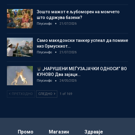
Зошто мажот е љубоморен на момчето
што одржува базени?
Плусинфо
21/07/2026
Само македонски танкер успеал да помине
низ Ормускиот…
Плусинфо
21/07/2026
„НАРУШЕНИ МЕЃУЗАЈАЧКИ ОДНОСИ“ ВО
КУНОВО Два зајаци…
Плусинфо
24/05/2026
ПРЕТХОДНО
СЛЕДНО
1 of 169
Промо
Магазин
Здравје