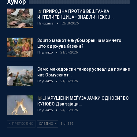
Хумор
ПРИРОДНА ПРОТИВ ВЕШТАЧКА
ИНТЕЛИГЕНЦИЈА • ЗНАЕ ЛИ НЕКОЈ…
Панорама
02/08/2026
Зошто мажот е љубоморен на момчето
што одржува базени?
Плусинфо
21/07/2026
Само македонски танкер успеал да помине
низ Ормускиот…
Плусинфо
21/07/2026
„НАРУШЕНИ МЕЃУЗАЈАЧКИ ОДНОСИ“ ВО
КУНОВО Два зајаци…
Плусинфо
24/05/2026
ПРЕТХОДНО
СЛЕДНО
1 of 169