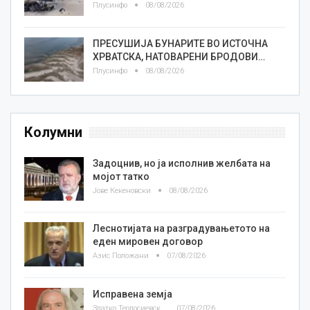
Плусинфо
08/08/2026
ПРЕСУШИЈА БУНАРИТЕ ВО ИСТОЧНА
ХРВАТСКА, НАТОВАРЕНИ БРОДОВИ…
Плусинфо
08/08/2026
Колумни
Задоцнив, но ја исполнив желбата на
мојот татко
Јове Кекеновски
08/08/2026
Леснотијата на разградувањетото на
еден мировен договор
Азис Положани
07/08/2026
Исправена земја
Златко Теодосиевски
07/08/2026