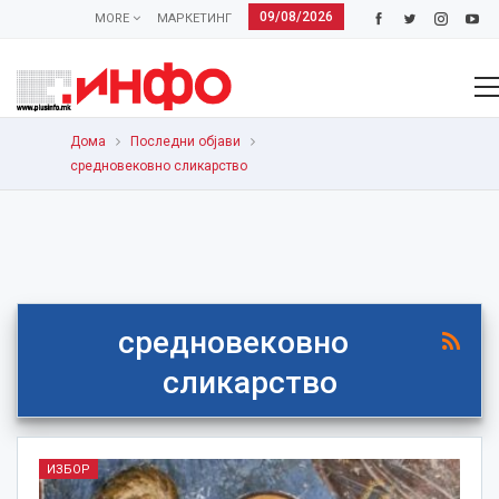
09/08/2026
MORE
МАРКЕТИНГ
Дома
Последни објави
средновековно сликарство
средновековно
сликарство
ИЗБОР