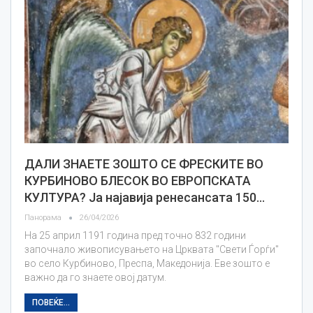
ДАЛИ ЗНАЕТЕ ЗОШТО СЕ ФРЕСКИТЕ ВО
КУРБИНОВО БЛЕСОК ВО ЕВРОПСКАТА
КУЛТУРА? Ја најавија ренесансата 150…
Панорама
26/04/2026
На 25 април 1191 година пред точно 832 години
започнало живописувањето на Црквата "Свети Ѓорѓи"
во село Курбиново, Преспа, Македонија. Еве зошто е
важно да го знаете овој датум.
ПОВЕЌЕ...