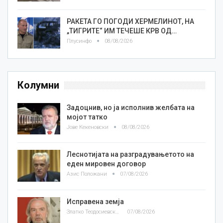
РАКЕТА ГО ПОГОДИ ХЕРМЕЛИНОТ, НА
„ТИГРИТЕ“ ИМ ТЕЧЕШЕ КРВ ОД…
Плусинфо
08/08/2026
Колумни
Задоцнив, но ја исполнив желбата на
мојот татко
Јове Кекеновски
08/08/2026
Леснотијата на разградувањетото на
еден мировен договор
Азис Положани
07/08/2026
Исправена земја
Златко Теодосиевски
07/08/2026