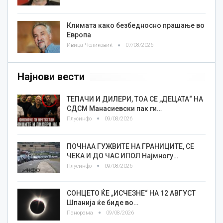
Климата како безбедносно прашање во
Европа
Ивица Челиковиќ
07/08/2026
Најнови вести
TEПАЧИ И ДИЛЕРИ, ТОА СЕ „ДЕЦАТА“ НА
СДСМ Манасиевски пак ги…
Плусинфо
09/08/2026
ПОЧНАА ГУЖВИТЕ НА ГРАНИЦИТЕ, СЕ
ЧЕКА И ДО ЧАС ИПОЛ Најмногу…
Плусинфо
09/08/2026
СОНЦЕТО ЌЕ „ИСЧЕЗНЕ“ НА 12 АВГУСТ
Шпанија ќе биде во…
Панорама
09/08/2026