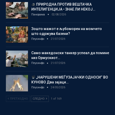
ПРИРОДНА ПРОТИВ ВЕШТАЧКА
ИНТЕЛИГЕНЦИЈА • ЗНАЕ ЛИ НЕКОЈ…
Панорама
02/08/2026
Зошто мажот е љубоморен на момчето
што одржува базени?
Плусинфо
21/07/2026
Само македонски танкер успеал да помине
низ Ормускиот…
Плусинфо
21/07/2026
„НАРУШЕНИ МЕЃУЗАЈАЧКИ ОДНОСИ“ ВО
КУНОВО Два зајаци…
Плусинфо
24/05/2026
ПРЕТХОДНО
СЛЕДНО
1 of 169