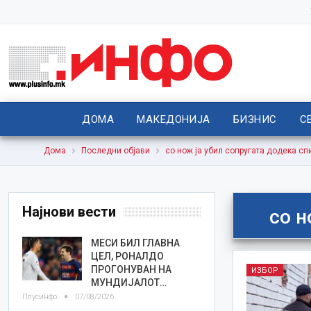
ДОМА
МАКЕДОНИЈА
БИЗНИС
С
Дома
Последни објави
со нож ја убил сопругата додека сп
Најнови вести
со н
МЕСИ БИЛ ГЛАВНА
ЦЕЛ, РОНАЛДО
ПРОГОНУВАН НА
ИЗБОР
МУНДИЈАЛОТ…
Плусинфо
07/08/2026