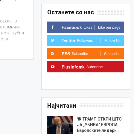
Останете со нас
 дека го
Facebook
Likes
Like our page
 се сомничи
 нож ја убил
тола.
Twitter
Followers
Follow Us
RSS
Subscribe
Subscribe
Plusinfomk
Subscribe
Subscribe
Најчитани
ТРАМП ОТКРИ ШТО
ЈА „УБИВА“ ЕВРОПА
Европските лидери…