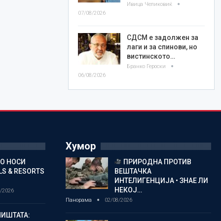
Ивица Челиковиќ
07/08/2026
СДСМ е задолжен за
лаги и за спинови, но
вистинското…
Бранко Героски
06/08/2026
Хумор
ГО НОСИ
ПРИРОДНА ПРОТИВ
S & RESORTS
ВЕШТАЧКА
ИНТЕЛИГЕНЦИЈА • ЗНАЕ ЛИ
НЕКОЈ…
/2026
Панорама
02/08/2026
ИШТАТА: