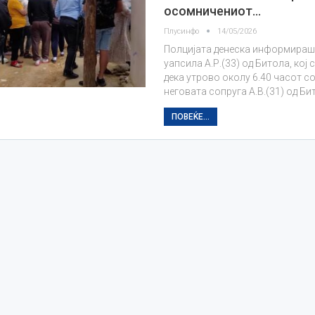
осомничениот…
Плусинфо
14/05/2026
Полцијата денеска информираше
уапсила А.Р.(33) од Битола, кој
дека утрово околу 6.40 часот со
неговата сопруга А.В.(31) од Би
ПОВЕЌЕ...