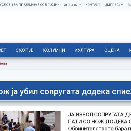
УСЛОВИ ЗА ПРЕЗЕМАЊЕ СОДРЖИНИ
КОНТАКТ
ИМПРЕСУМ
М
АРХИВА
ВЕТ
СКОПЈЕ
КОЛУМНИ
КУЛТУРА
СЦЕНА
иела
ож ја убил сопругата додека спи
ЈА ИЗБОЛ СОПРУГАТА Д
ПАТИ СО НОЖ ДОДЕКА 
Обвинителството бара п