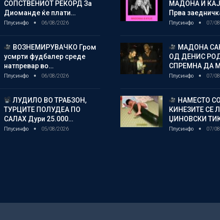
СОПСТВЕНИОТ РЕКОРД За
МАДОНА И КА
Диоманде ќе плати…
Прва заедничк
Плусинфо
06/08/2026
Плусинфо
07/08
ВОЗНЕМИРУВАЧКО Гром
МАДОНА СА
усмрти фудбалер среде
ОД ДЕНИС РО
натпревар во…
СПРЕМНА ДА 
Плусинфо
06/08/2026
Плусинфо
07/08
ЛУДИЛО ВО ТРАБЗОН,
НАМЕСТО СО
ТУРЦИТЕ ПОЛУДЕА ПО
КИНЕЗИТЕ СЕ 
САЛАХ Дури 25.000…
ЏИНОВСКИ ТИ
Плусинфо
05/08/2026
Плусинфо
07/08