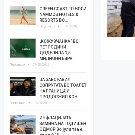
GREEN COAST ГО НОСИ
NAMMOS HOTELS &
RESORTS ВО…
Плусинфо
07/08/2026
„КОЖУВЧАНКА“ ВО
ПЕТ ГОДИНИ
ДОДЕЛИЛА 1,5
МИЛИОНИ ЕВРА…
Плусинфо
07/08/2026
ЈА ЗАБОРАВИЛ
СОПРУГАТА ВО ТОАЛЕТ
НА ГРАНИЦА И
ПРОДОЛЖИЛ КОН…
Панорама
07/08/2026
ИНФЛАЦИЈАТА
ЗАМИНА НА ГОДИШЕН
ОДМОР Во јули таа е
само 0,1%…