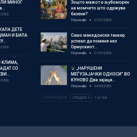
ЈЛИ МИНОГ
Зошто мажот е љубоморен
а…
на момчето што одржува
базени?
/2026
Плусинфо
21/07/2026
КАЛА ДЕТЕ
ДМАН И БИЛА
Само македонски танкер
МУ…
успеал да помине низ
Ормускиот…
/2026
Плусинфо
21/07/2026
 КЛИМА,
ЛАДАТ СО
„НАРУШЕНИ
КВИ…
МЕЃУЗАЈАЧКИ ОДНОСИ“ ВО
КУНОВО Два зајаци…
/2026
Плусинфо
24/05/2026
ПРЕТХОДНО
СЛЕДНО
1 of 169