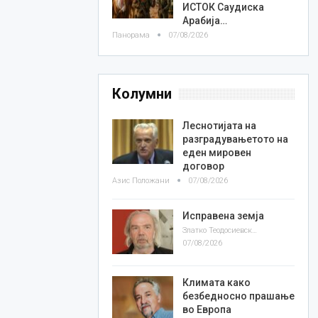
ИСТОК Саудиска
Арабија…
Панорама
07/08/2026
Колумни
Леснотијата на
разградувањетото на
еден мировен
договор
Азис Положани
07/08/2026
Исправена земја
Златко Теодосиевски
07/08/2026
Климата како
безбедносно прашање
во Европа