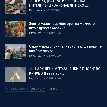
ПРИРОДНА ПРОТИВ ВЕШТАЧКА
ИНТЕЛИГЕНЦИЈА • ЗНАЕ ЛИ НЕКОЈ…
Панорама
02/08/2026
Зошто мажот е љубоморен на момчето
што одржува базени?
Плусинфо
21/07/2026
Само македонски танкер успеал да помине
низ Ормускиот…
Плусинфо
21/07/2026
„НАРУШЕНИ МЕЃУЗАЈАЧКИ ОДНОСИ“ ВО
КУНОВО Два зајаци…
Плусинфо
24/05/2026
ПРЕТХОДНО
СЛЕДНО
1 of 169