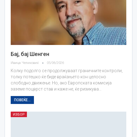
Бај, бај Шенген
Ивица Челиковиќ
05/06/2026
Колку подолго се продолжуваат граничните контроли,
толку потешко ќе биде враќањето кон целосно
слободно движење. Но, ако Европската комисија
заземе поцврст став и каже не, ќе ризикува…
ПОВЕЌЕ...
ИЗБОР