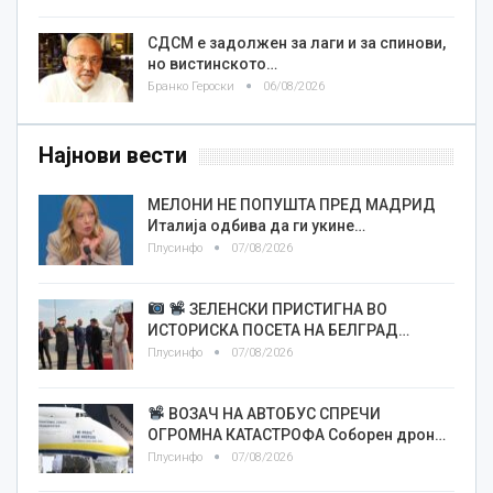
СДСМ е задолжен за лаги и за спинови,
но вистинското…
Бранко Героски
06/08/2026
Најнови вести
МЕЛОНИ НЕ ПОПУШТА ПРЕД МАДРИД
Италија одбива да ги укине…
Плусинфо
07/08/2026
ЗЕЛЕНСКИ ПРИСТИГНА ВО
ИСТОРИСКА ПОСЕТА НА БЕЛГРАД…
Плусинфо
07/08/2026
ВОЗАЧ НА АВТОБУС СПРЕЧИ
ОГРОМНА КАТАСТРОФА Соборен дрон…
Плусинфо
07/08/2026