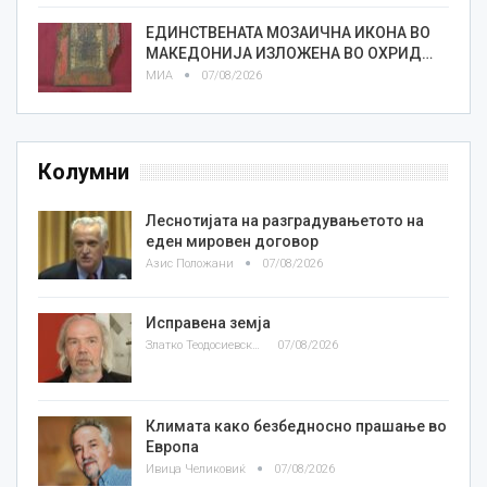
ЕДИНСТВЕНАТА МОЗАИЧНА ИКОНА ВО
МАКЕДОНИЈА ИЗЛОЖЕНА ВО ОХРИД…
МИА
07/08/2026
Колумни
Леснотијата на разградувањетото на
еден мировен договор
Азис Положани
07/08/2026
Исправена земја
Златко Теодосиевски
07/08/2026
Климата како безбедносно прашање во
Европа
Ивица Челиковиќ
07/08/2026