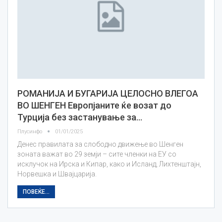
РОМАНИЈА И БУГАРИЈА ЦЕЛОСНО ВЛЕГОА
ВО ШЕНГЕН Европјаните ќе возат до
Турција без застанување за…
Плусинфо
01/01/2025
Денес правилата за слободно движење во Шенген
зоната важат во 29 земји – сите членки на ЕУ со
исклучок на Ирска и Кипар, како и Исланд, Лихтенштајн,
Норвешка и Швајцарија.
ПОВЕЌЕ...