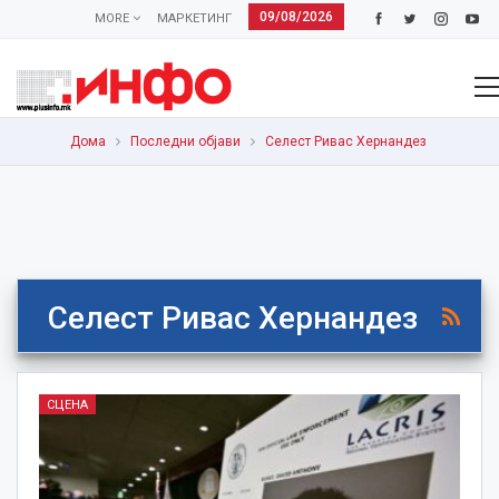
09/08/2026
MORE
МАРКЕТИНГ
Дома
Последни објави
Селест Ривас Хернандез
Селест Ривас Хернандез
СЦЕНА