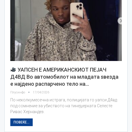
УАПСЕН Е АМЕРИКАНСКИОТ ПЕЈАЧ
Д4ВД Во автомобилот на младата ѕвезда
е најдено распарчено тело на…
Плусинфо
17/04/2026
По неколкумесечна истрага, полицијата го уапси Д4вд
под сомнение за убиството на тинејџерката Селесте
Ривас Хернандез.
ПОВЕЌЕ...