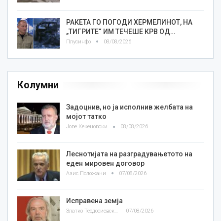
РАКЕТА ГО ПОГОДИ ХЕРМЕЛИНОТ, НА
„ТИГРИТЕ“ ИМ ТЕЧЕШЕ КРВ ОД…
Плусинфо
08/08/2026
Колумни
Задоцнив, но ја исполнив желбата на
мојот татко
Јове Кекеновски
08/08/2026
Леснотијата на разградувањетото на
еден мировен договор
Азис Положани
07/08/2026
Исправена земја
Златко Теодосиевски
07/08/2026