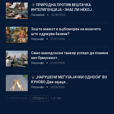
ПРИРОДНА ПРОТИВ ВЕШТАЧКА
ИНТЕЛИГЕНЦИЈА • ЗНАЕ ЛИ НЕКОЈ…
Панорама
02/08/2026
Зошто мажот е љубоморен на момчето
што одржува базени?
Плусинфо
21/07/2026
Само македонски танкер успеал да помине
низ Ормускиот…
Плусинфо
21/07/2026
„НАРУШЕНИ МЕЃУЗАЈАЧКИ ОДНОСИ“ ВО
КУНОВО Два зајаци…
Плусинфо
24/05/2026
ПРЕТХОДНО
СЛЕДНО
1 of 169