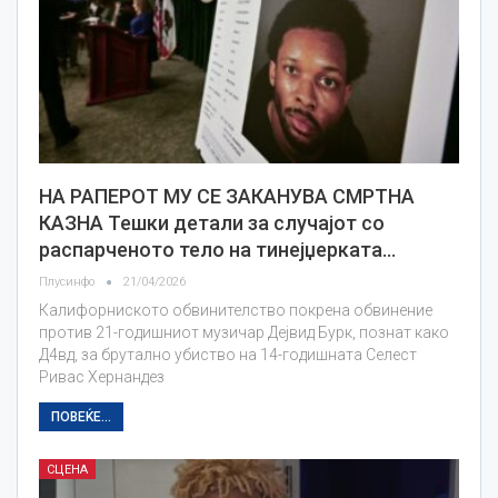
НА РАПЕРОТ МУ СЕ ЗАКАНУВА СМРТНА
КАЗНА Тешки детали за случајот со
распарченото тело на тинејџерката…
Плусинфо
21/04/2026
Калифорниското обвинителство покрена обвинение
против 21-годишниот музичар Дејвид Бурк, познат како
Д4вд, за брутално убиство на 14-годишната Селест
Ривас Хернандез
ПОВЕЌЕ...
СЦЕНА