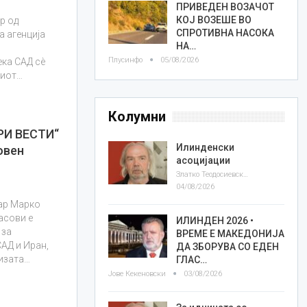
ПРИВЕДЕН ВОЗАЧОТ
КОЈ ВОЗЕШЕ ВО
р од
СПРОТИВНА НАСОКА
а агенција
НА…
а
Плусинфо
05/08/2026
ека САД сè
ниот…
Колумни
РИ ВЕСТИ“
Илинденски
овен
асоцијации
Златко Теодосиевски
04/08/2026
ар Марко
асови е
ИЛИНДЕН 2026 •
 за
ВРЕМЕ Е МАКЕДОНИЈА
АД и Иран,
ДА ЗБОРУВА СО ЕДЕН
ризата…
ГЛАС…
Јове Кекеновски
03/08/2026