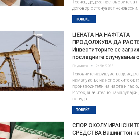
Теснец, додека преговорите за 
договор остануваат неизвесни.
ПОВЕЌЕ...
ЦЕНАТА НА НАФТАТА
ПРОДОЛЖУВА ДА РАСТ
Инвеститорите се загри
последните случувања 
Плусинфо
24/04/2026
Тековните нарушувања доведоа
намалување на испораките од г
производители на нафта и гас о
Исток, значително намалувајќи 
понуда.
ПОВЕЌЕ...
СПОР ОКОЛУ ИРАНСКИТ
СРЕДСТВА Вашингтон не