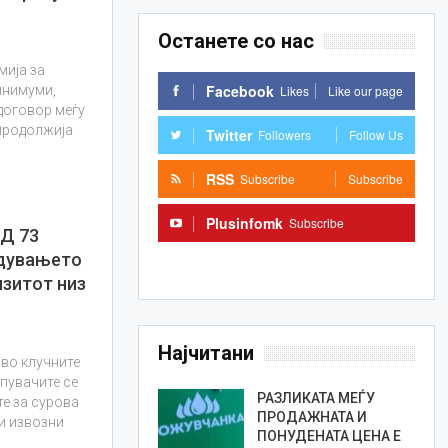
Останете со нас
мија за
Facebook
Likes
Like our page
инимуми,
договор меѓу
 продолжија
Twitter
Followers
Follow Us
RSS
Subscribe
Subscribe
Plusinfomk
Subscribe
Д 73
дувањето
Subscribe
нзитот низ
Најчитани
 во клучните
упувачите се
РАЗЛИКАТА МЕЃУ
те за сурова
ПРОДАЖНАТА И
и извозни
ПОНУДЕНАТА ЦЕНА Е