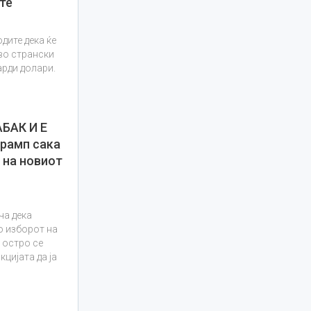
те
дите дека ќе
во странски
арди долари.
БАК И Е
рамп сака
 на новиот
ча дека
о изборот на
 остро се
цијата да ја