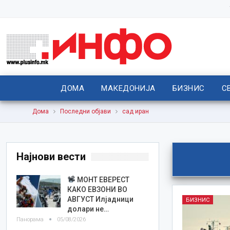
ДОМА
МАКЕДОНИЈА
БИЗНИС
С
Дома
Последни објави
сад иран
Најнови вести
МОНТ ЕВЕРЕСТ
КАКО ЕВЗОНИ ВО
АВГУСТ Илјадници
БИЗНИС
долари не…
Панорама
05/08/2026