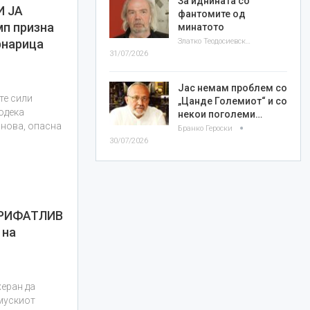
За иднината со
И ЈА
фантомите од
п призна
минатото
Златко Теодосиевски
рнарица
31/07/2026
Јас немам проблем со
те сили
„Цанде Големиот“ и со
одека
некои поголеми…
 нова, опасна
Бранко Героски
30/07/2026
ПРИФАТЛИВ
 на
херан да
рмускиот