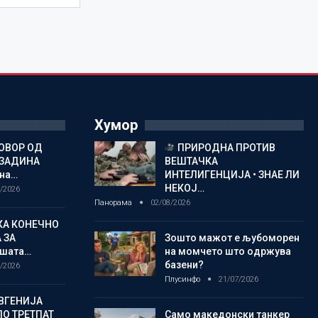
Хумор
ОВОР ОД
ПРИРОДНА ПРОТИВ
ОЗАДИНА
ВЕШТАЧКА
 на…
ИНТЕЛИГЕНЦИЈА • ЗНАЕ ЛИ
НЕКОЈ…
/2026
Панорама
02/08/2026
КА КОНЕЧНО
 ЗА
Зошто мажот е љубоморен
шата…
на момчето што одржува
базени?
/2026
Плусинфо
21/07/2026
ВГЕНИЈА
ПО ТРЕТПАТ
Само македонски танкер