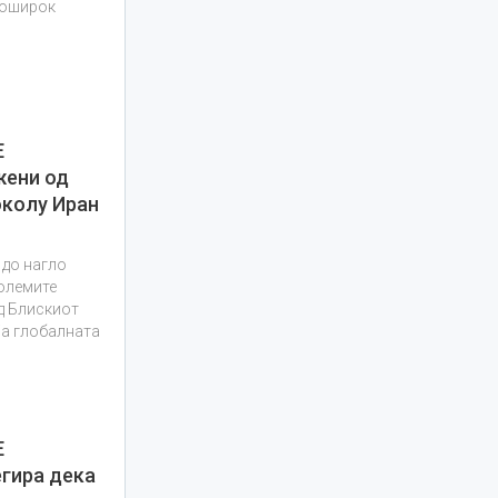
поширок
Е
жени од
околу Иран
 до нагло
олемите
д Блискиот
ја глобалната
Е
гира дека