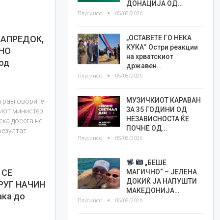
ДОНАЦИЈА ОД…
Плусинфо
05/08/2026
„ОСТАВЕТЕ ГО НЕКА
НАПРЕДОК,
КУКА“ Остри реакции
НО
на хрватскиот
од
државен…
Плусинфо
05/08/2026
МУЗИЧКИОТ КАРАВАН
а разговорите
ЗА 35 ГОДИНИ ОД
киот министер
НЕЗАВИСНОСТА ЌЕ
ека досега не
ПОЧНЕ ОД…
резултат.
Плусинфо
05/08/2026
„БЕШЕ
 СЕ
МАГИЧНО“ – ЈЕЛЕНА
ДОКИЌ ЈА НАПУШТИ
РУГ НАЧИН
МАКЕДОНИЈА…
ака до
Плусинфо
05/08/2026