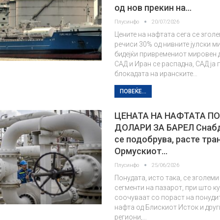
од нов прекин на…
Плусинфо
20/07/2026
Цените на нафтата сега се зголе
речиси 30% од нивните јулски м
бидејќи привремениот мировен 
САД и Иран се распадна, САД ја
блокадата на иранските…
ПОВЕЌЕ...
ЦЕНАТА НА НАФТАТА ПО
ДОЛАРИ ЗА БАРЕЛ Снаб
се подобрува, расте тра
Ормускиот…
Плусинфо
25/06/2026
Понудата, исто така, се зголеми
сегменти на пазарот, при што к
соочуваат со пораст на понуди
нафта од Блискиот Исток и друг
региони,…