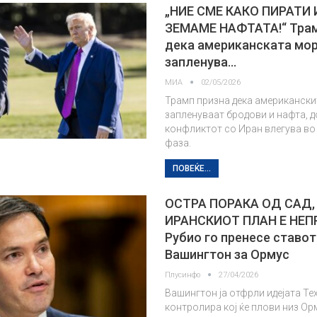
„НИЕ СМЕ КАКО ПИРАТИ 
ЗЕМАМЕ НАФТАТА!“ Трам
дека американската мо
запленува…
МИА
02/05/2026
Трамп призна дека американски
запленуваат бродови и нафта, д
конфликтот со Иран влегува во
фаза.
ПОВЕЌЕ...
ОСТРА ПОРАКА ОД САД,
ИРАНСКИОТ ПЛАН Е НЕ
Рубио го пренесе ставот
Вашингтон за Ормус
Плусинфо
27/04/2026
Вашингтон ја отфрли идејата Те
контролира кој ќе плови низ О