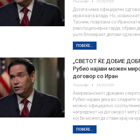
Плусинфо
25/05/2026
Досега нема официјален одгово
иранската влада. Но, новинскат
Тасним, поврзана со Иранскат
револуционерна гарда, објави д
уште блокираат делови од мож
ПОВЕЌЕ...
„СВЕТОТ ЌЕ ДОБИЕ ДОБ
Рубио најави можен мир
договор со Иран
Плусинфо
24/05/2026
Американскиот државен секрет
Рубио најави дека во следните ч
можно официјално соопштение
напредокот на договорот меѓу С
кој би можел да стави крај на к
ПОВЕЌЕ...