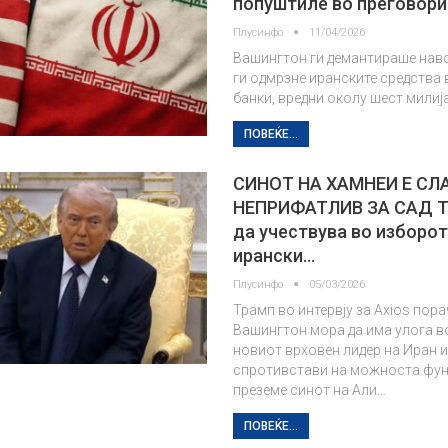
попуштиле во преговори
Плусинфо
11/04/2026
Вашингтон ги демантираше наво
ги одмрзне иранските средства 
банки, вредни околу шест милиј
ПОВЕЌЕ...
СИНОТ НА ХАМНЕИ Е СЛА
НЕПРИФАТЛИВ ЗА САД Т
да учествува во изборот
ирански…
Плусинфо
05/03/2026
Трамп во интервју за Axios пора
Вашингтон мора да има улога в
новиот врховен лидер на Иран и
спротивстави на можноста функ
преземе синот на Али…
ПОВЕЌЕ...