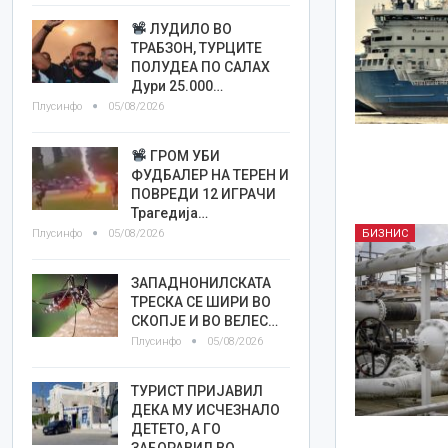
ЛУДИЛО ВО
ТРАБЗОН, ТУРЦИТЕ
ПОЛУДЕА ПО САЛАХ
Дури 25.000…
Плусинфо
05/08/2026
ГРОМ УБИ
ФУДБАЛЕР НА ТЕРЕН И
ПОВРЕДИ 12 ИГРАЧИ
Трагедија…
Плусинфо
05/08/2026
БИЗНИС
ЗАПАДНОНИЛСКАТА
ТРЕСКА СЕ ШИРИ ВО
СКОПЈЕ И ВО ВЕЛЕС…
Плусинфо
05/08/2026
ТУРИСТ ПРИЈАВИЛ
ДЕКА МУ ИСЧЕЗНАЛО
ДЕТЕТО, А ГО
ЗАБОРАВИЛ ВО…