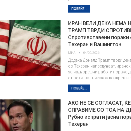
ПОВЕЌЕ...
ИРАН ВЕЛИ ДЕКА НЕМА 
ТРАМП ТВРДИ СПРОТИВ
Спротивставени пораки 
Техеран и Вашингтон
МИА
04/06/2026
Додека Доналд Трамп тврди дек
со Техеран напредуваат, иранс
за надворешни работи порача д
е постигнат никаков конкретен 
ПОВЕЌЕ...
АКО НЕ СЕ СОГЛАСАТ, ЌЕ
СПРАВИМЕ СО ТОА НА Д
Рубио испрати јасна пор
Техеран