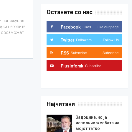
Останете со нас
ги нанижувал
Facebook
Likes
Like our page
ејќи неговите
у овозможат
Twitter
Followers
Follow Us
RSS
Subscribe
Subscribe
Plusinfomk
Subscribe
Subscribe
Најчитани
Задоцнив, но ја
исполнив желбата на
мојот татко