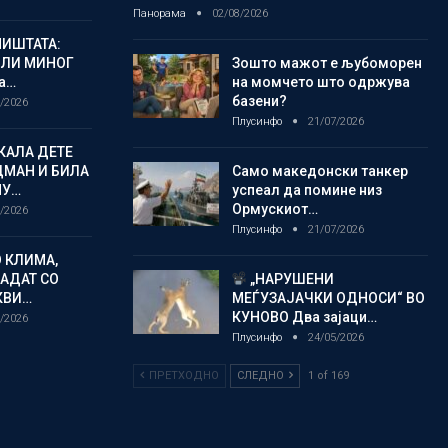
Панорама
02/08/2026
ИШТАТА:
ЈЛИ МИНОГ
Зошто мажот е љубоморен
а…
на момчето што одржува
базени?
/2026
Плусинфо
21/07/2026
КАЛА ДЕТЕ
ДМАН И БИЛА
Само македонски танкер
МУ…
успеал да помине низ
Ормускиот…
/2026
Плусинфо
21/07/2026
 КЛИМА,
ЛАДАТ СО
„НАРУШЕНИ
КВИ…
МЕЃУЗАЈАЧКИ ОДНОСИ“ ВО
КУНОВО Два зајаци…
/2026
Плусинфо
24/05/2026
ПРЕТХОДНО
СЛЕДНО
1 of 169