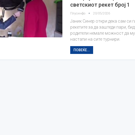
светскиот рекет број 1
Плусинфо
20/05/2026
Јаник Синер откри дека сам си 
рекетите за да заштеди пари, бид
родители немале можност да м
настапи на сите турнири.
ПОВЕЌЕ...