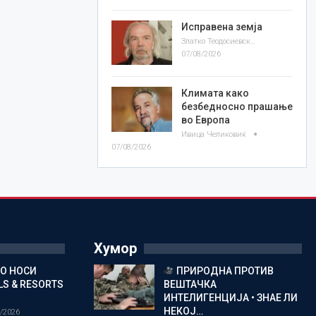
Исправена земја
Златко Теодосиевски
07/08/2026
Климата како
безбедносно прашање
во Европа
Ивица Челиковиќ
07/08/2026
Хумор
ГО НОСИ
ПРИРОДНА ПРОТИВ
S & RESORTS
ВЕШТАЧКА
ИНТЕЛИГЕНЦИЈА • ЗНАЕ ЛИ
НЕКОЈ…
/2026