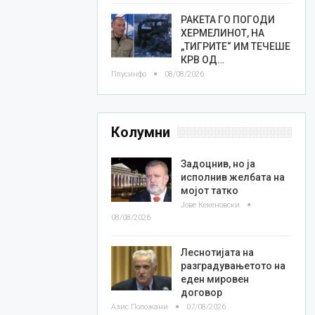
РАКЕТА ГО ПОГОДИ
ХЕРМЕЛИНОТ, НА
„ТИГРИТЕ“ ИМ ТЕЧЕШЕ
КРВ ОД…
Плусинфо
08/08/2026
Колумни
Задоцнив, но ја
исполнив желбата на
мојот татко
Јове Кекеновски
08/08/2026
Леснотијата на
разградувањетото на
еден мировен
договор
Азис Положани
07/08/2026