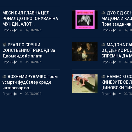
МЕСИ БИЛ ГЛАВНА ЦЕЛ,
ДУО ОД СОН
РОНАЛДО ПРОГОНУВАН НА
МАДОНА И КА
МУНДИЈАЛОТ…
Прва заедничк
Плусинфо
07/08/2026
Плусинфо
07/08
РЕАЛ ГО СРУШИ
МАДОНА СА
СОПСТВЕНИОТ РЕКОРД За
ОД ДЕНИС РО
Диоманде ќе плати…
СПРЕМНА ДА 
Плусинфо
06/08/2026
Плусинфо
07/08
ВОЗНЕМИРУВАЧКО Гром
НАМЕСТО СО
усмрти фудбалер среде
КИНЕЗИТЕ СЕ 
натпревар во…
ЏИНОВСКИ ТИ
Плусинфо
06/08/2026
Плусинфо
07/08