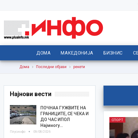
ДОМА
МАКЕДОНИЈА
БИЗНИС
С
Дома
Последни објави
рекети
Најнови вести
ПОЧНАА ГУЖВИТЕ НА
ГРАНИЦИТЕ, СЕ ЧЕКА И
ДО ЧАС ИПОЛ
СПОРТ
Најмногу…
Плусинфо
09/08/2026