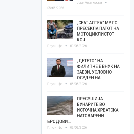
Јове Кекеновски
08/08/2026
„СЕАТ АЛТЕА“ МУ ГО
ПРЕСЕКЛА ПАТОТ НА
МОТОЦИКЛИСТОТ
КОЈ…
Плусинфо
09/08/2026
„ДЕТЕТО“ НА
ФИЛИПЧЕ Е ВНУК НА
ЗАЕВИ, УСЛОВНО
ОСУДЕН НА…
Плусинфо
08/08/2026
ПРЕСУШИЈА
БУНАРИТЕ ВО
ИСТОЧНА ХРВАТСКА,
НАТОВАРЕНИ
БРОДОВИ…
Плусинфо
08/08/2026