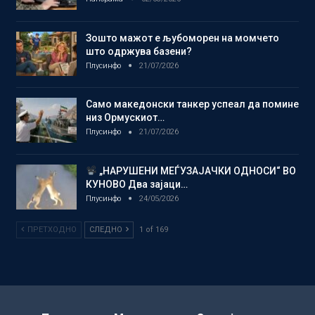
Зошто мажот е љубоморен на момчето
што одржува базени?
Плусинфо
21/07/2026
Само македонски танкер успеал да помине
низ Ормускиот…
Плусинфо
21/07/2026
„НАРУШЕНИ МЕЃУЗАЈАЧКИ ОДНОСИ“ ВО
КУНОВО Два зајаци…
Плусинфо
24/05/2026
ПРЕТХОДНО
СЛЕДНО
1 of 169