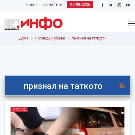
07/08/2026
MORE
МАРКЕТИНГ
Дома
Последни објави
признал на таткото
признал на таткото
СКОПЈЕ