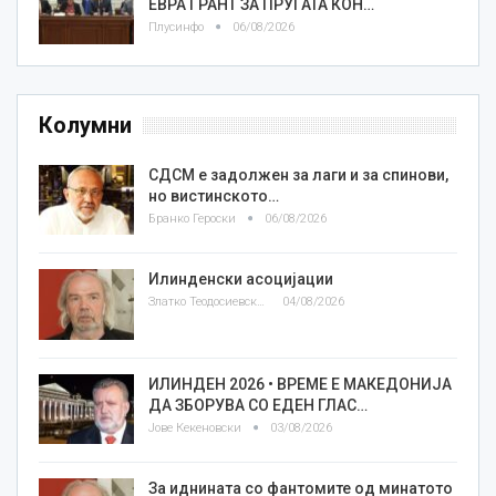
ЕВРА ГРАНТ ЗА ПРУГАТА КОН…
Плусинфо
06/08/2026
Колумни
СДСМ е задолжен за лаги и за спинови,
но вистинското…
Бранко Героски
06/08/2026
Илинденски асоцијации
Златко Теодосиевски
04/08/2026
ИЛИНДЕН 2026 • ВРЕМЕ Е МАКЕДОНИЈА
ДА ЗБОРУВА СО ЕДЕН ГЛАС…
Јове Кекеновски
03/08/2026
За иднината со фантомите од минатото