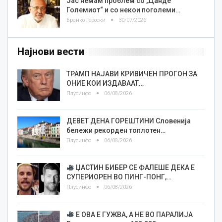
Јас немам проблем со „Цанде
Големиот“ и со некои поголеми…
Бранко Героски
30/07/2026
Најнови вести
ТРАМП НАЈАВИ КРИВИЧЕН ПРОГОН ЗА
ОНИЕ КОИ ИЗДАВААТ…
Плусинфо
06/08/2026
ДЕВЕТ ДЕНА ГОРЕШТИНИ Словенија
бележи рекорден топлотен…
Плусинфо
06/08/2026
ЏАСТИН БИБЕР СЕ ФАЛЕШЕ ДЕКА Е
СУПЕРИОРЕН ВО ПИНГ-ПОНГ,…
Плусинфо
06/08/2026
Е ОВА Е ГУЖВА, А НЕ ВО ПАРАЛИЈА