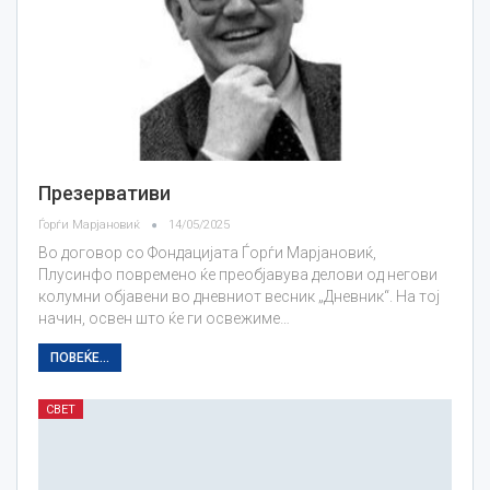
Презервативи
Ѓорѓи Марјановиќ
14/05/2025
Во договор со Фондацијата Ѓорѓи Марјановиќ,
Плусинфо повремено ќе преобјавува делови од негови
колумни објавени во дневниот весник „Дневник“. На тој
начин, освен што ќе ги освежиме…
ПОВЕЌЕ...
СВЕТ