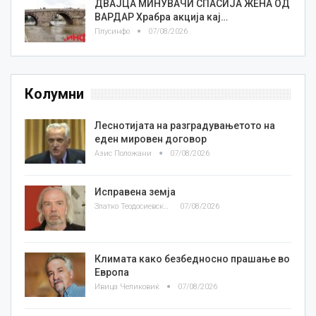
ДВАЈЦА МИНУВАЧИ СПАСИЈА ЖЕНА ОД
ВАРДАР Храбра акција кај…
Плусинфо
07/08/2026
Колумни
Леснотијата на разградувањетото на
еден мировен договор
Азис Положани
07/08/2026
Исправена земја
Златко Теодосиевски
07/08/2026
Климата како безбедносно прашање во
Европа
Ивица Челиковиќ
07/08/2026