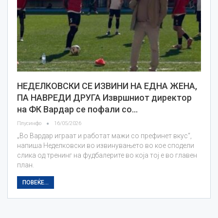
НЕДЕЛКОВСКИ СЕ ИЗВИНИ НА ЕДНА ЖЕНА,
ПА НАВРЕДИ ДРУГА Извршниот директор
на ФК Вардар се пофали со…
Плусинфо
16/05/2026
„Во Вардар играат и работат мажи со префинет вкус“,
напиша Неделковски во извинувањето во кое сподели
слика од тренинг на фудбалерите во која тој е во главен
план.
ПОВЕЌЕ...