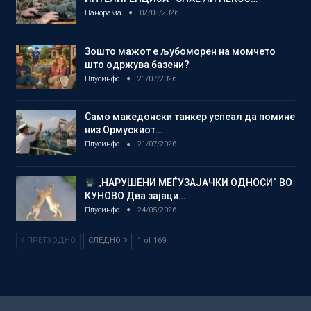
Панорама
02/08/2026
Зошто мажот е љубоморен на момчето
што одржува базени?
Плусинфо
21/07/2026
Само македонски танкер успеал да помине
низ Ормускиот…
Плусинфо
21/07/2026
„НАРУШЕНИ МЕЃУЗАЈАЧКИ ОДНОСИ“ ВО
КУНОВО Два зајаци…
Плусинфо
24/05/2026
ПРЕТХОДНО
СЛЕДНО
1 of 169