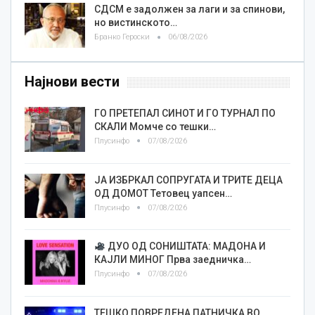
СДСМ е задолжен за лаги и за спинови,
но вистинското…
Бранко Героски
06/08/2026
Најнови вести
ГО ПРЕТЕПАЛ СИНОТ И ГО ТУРНАЛ ПО
СКАЛИ Момче со тешки…
Плусинфо
07/08/2026
ЈА ИЗБРКАЛ СОПРУГАТА И ТРИТЕ ДЕЦА
ОД ДОМОТ Тетовец уапсен…
Плусинфо
07/08/2026
ДУО ОД СОНИШТАТА: МАДОНА И
КАЈЛИ МИНОГ Прва заедничка…
Плусинфо
07/08/2026
ТЕШКО ПОВРЕДЕНА ПАТНИЧКА ВО