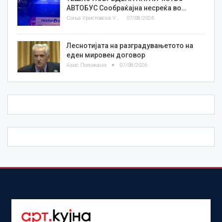
АВТОБУС Сообраќајна несреќа во…
Соња Христовска Угриновска
07/08/2026
Леснотијата на разградувањетото на
еден мировен договор
Азис Положани
07/08/2026