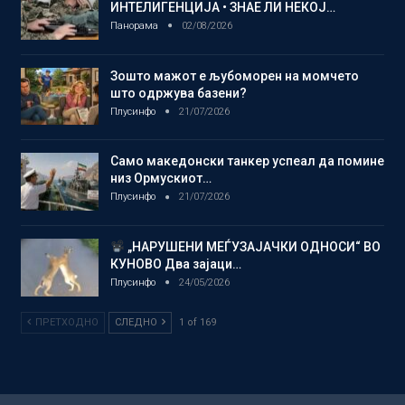
ИНТЕЛИГЕНЦИЈА • ЗНАЕ ЛИ НЕКОЈ…
Панорама
02/08/2026
Зошто мажот е љубоморен на момчето
што одржува базени?
Плусинфо
21/07/2026
Само македонски танкер успеал да помине
низ Ормускиот…
Плусинфо
21/07/2026
„НАРУШЕНИ МЕЃУЗАЈАЧКИ ОДНОСИ“ ВО
КУНОВО Два зајаци…
Плусинфо
24/05/2026
ПРЕТХОДНО
СЛЕДНО
1 of 169