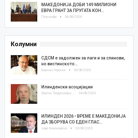
МАКЕДОНИЈА ДОБИ 149 МИЛИОНИ
ЕВРА ГРАНТ ЗА ПРУГАТА КОН…
Плусинфо
06/08/2026
Колумни
СДСМ е задолжен за лаги и за спинови,
но вистинското…
Бранко Героски
06/08/2026
Илинденски асоцијации
Златко Теодосиевски
04/08/2026
ИЛИНДЕН 2026 • ВРЕМЕ Е МАКЕДОНИЈА
ДА ЗБОРУВА СО ЕДЕН ГЛАС…
Јове Кекеновски
03/08/2026