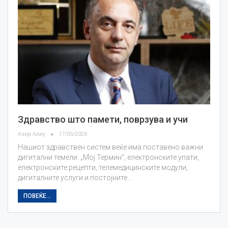
Здравство што памети, поврзува и учи
Азир Алиу
17/05/2026
Нашиот здравствен систем веќе има поставено важни
дигитални темели. „Мој Термин“, електронските упати,
електронските рецепти, телемедицинските модули,
дигиталните услуги и постојните…
ПОВЕЌЕ...