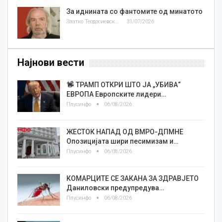
За иднината со фантомите од минатото
Златко Теодосиевски
31/07/2026
Најнови вести
ТРАМП ОТКРИ ШТО ЈА „УБИВА“
ЕВРОПА Европските лидери…
Плусинфо
06/08/2026
ЖЕСТОК НАПАД ОД ВМРО-ДПМНЕ
Опозицијата шири песимизам и…
Плусинфо
06/08/2026
КОМАРЦИТЕ СЕ ЗАКАНА ЗА ЗДРАВЈЕТО
Даниловски предупредува…
Плусинфо
06/08/2026