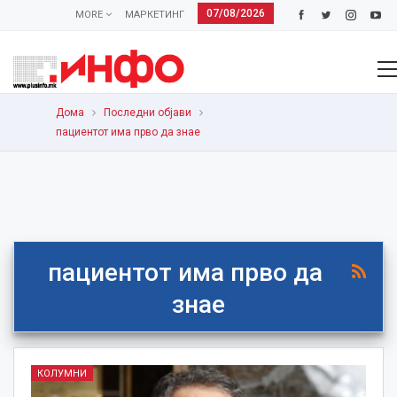
07/08/2026
MORE
МАРКЕТИНГ
Дома
Последни објави
пациентот има прво да знае
пациентот има прво да
знае
КОЛУМНИ