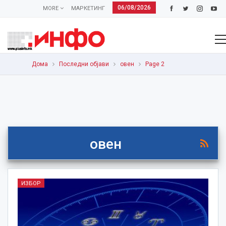
06/08/2026
MORE
МАРКЕТИНГ
Дома
Последни објави
овен
Page 2
овен
ИЗБОР