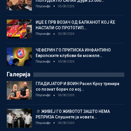
ПОЛУДЕА ПО САЛАХ Дури 25.000…
Плусинфо
05/08/2026
ИЏЕ Е ПРВ ВОЗАЧ ОД БАЛКАНОТ КОЈ ЌЕ
НАСТАПИ СО ПРОТОТИП…
Плусинфо
05/08/2026
ЧЕФЕРИН ГО ПРИТИСКА ИНФАНТИНО
Европските клубови би можеле…
Плусинфо
04/08/2026
Галерија
ГЛАДИЈАТОР И ВОИН Расел Кроу тренира
со познат борач со кој…
Плусинфо
06/08/2026
ЖИВЕЈ ГО ЖИВОТОТ ЗАШТО НЕМА
РЕПРИЗА Слушнете ја новата…
Плусинфо
06/08/2026