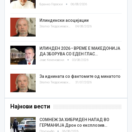
Бранко Героски
06/08/2026
Илинденски асоцијации
Златко Теодосиевски
04/08/2026
ИЛИНДЕН 2026 • ВРЕМЕ Е МАКЕДОНИЈА
ДА ЗБОРУВА СО ЕДЕН ГЛАС…
Јове Кекеновски
03/08/2026
За иднината со фантомите од минатото
Златко Теодосиевски
31/07/2026
Најнови вести
СОМНЕЖ ЗА ХИБРИДЕН НАПАД ВО
ГЕРМАНИЈА Дрон со експлозив…
Плусинфо
06/08/2026