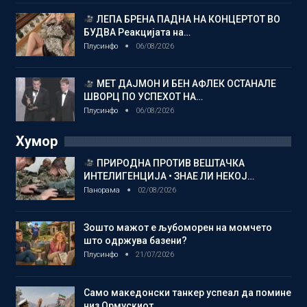
ЛЕПА БРЕНА ПАДНА НА КОНЦЕРТОТ ВО
БУДВА Реакцијата на…
Плусинфо
06/08/2026
МЕТ ДАЈМОН И БЕН АФЛЕК ОСТАНАЛЕ
ШВОРЦ ПО УСПЕХОТ НА…
Плусинфо
06/08/2026
Хумор
ПРИРОДНА ПРОТИВ ВЕШТАЧКА
ИНТЕЛИГЕНЦИЈА • ЗНАЕ ЛИ НЕКОЈ…
Панорама
02/08/2026
Зошто мажот е љубоморен на момчето
што одржува базени?
Плусинфо
21/07/2026
Само македонски танкер успеал да помине
низ Ормускиот…