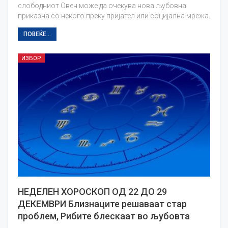
слободниот Овен може да очекува нова љубовна
приказна со некого преку пријател или социјална мрежа.
ПОВЕЌЕ...
ИЗБОР
НЕДЕЛЕН ХОРОСКОП ОД 22 ДО 29
ДЕКЕМВРИ Близнаците решаваат стар
проблем, Рибите блескаат во љубовта