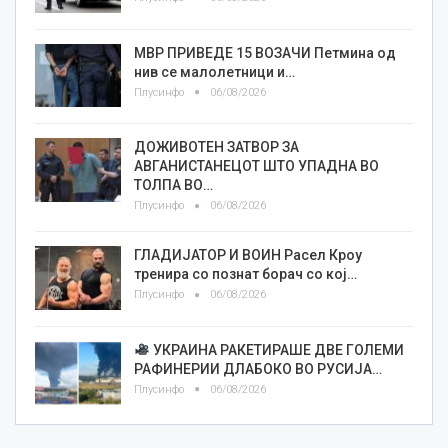
МВР ПРИВЕДЕ 15 ВОЗАЧИ Петмина од
нив се малолетници и…
Плусинфо
06/08/2026
ДОЖИВОТЕН ЗАТВОР ЗА
АВГАНИСТАНЕЦОТ ШТО УПАДНА ВО
ТОЛПА ВО…
Плусинфо
06/08/2026
ГЛАДИЈАТОР И ВОИН Расел Кроу
тренира со познат борач со кој…
Плусинфо
06/08/2026
УКРАИНА РАКЕТИРАШЕ ДВЕ ГОЛЕМИ
РАФИНЕРИИ ДЛАБОКО ВО РУСИЈА…
Плусинфо
06/08/2026