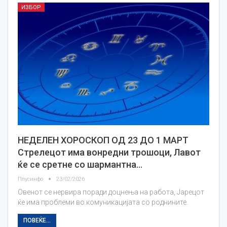
ИЗБОР
НЕДЕЛЕН ХОРОСКОП ОД 23 ДО 1 МАРТ
Стрелецот има вонредни трошоци, Лавот
ќе се сретне со шармантна…
Плусинфо
23/02/2026
Овенот се нервира поради доцнења на работа, Јарецот
ќе има проблеми во комуникацијата со роднините.
ПОВЕЌЕ...