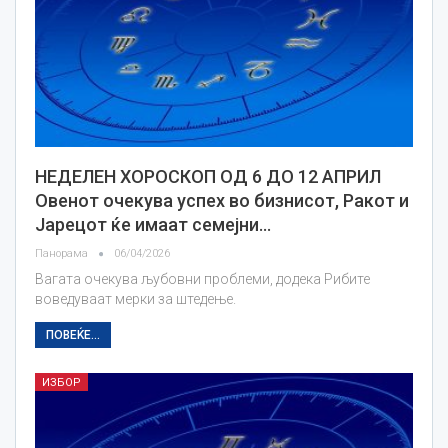
НЕДЕЛЕН ХОРОСКОП ОД 6 ДО 12 АПРИЛ
Овенот очекува успех во бизнисот, Ракот и
Јарецот ќе имаат семејни…
Панорама
06/04/2026
Вагата очекува љубовни проблеми, додека Рибите
воведуваат мерки за штедење.
ПОВЕЌЕ...
ИЗБОР