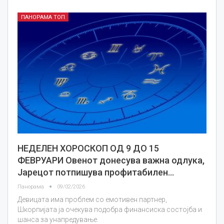
ПАНОРАМА ТОП
НЕДЕЛЕН ХОРОСКОП ОД 9 ДО 15
ФЕВРУАРИ Овенот донесува важна одлука,
Јарецот потпишува профитабилен…
Панорама
09/02/2026
Девицата има проблем со емотивен партнер,
Шкорпијата ја очекува подобра финансиска состојба и
шанса за унапредување.