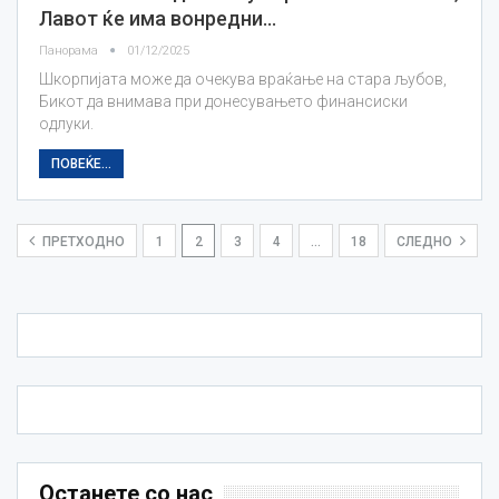
Лавот ќе има вонредни…
Панорама
01/12/2025
Шкорпијата може да очекува враќање на стара љубов,
Бикот да внимава при донесувањето финансиски
одлуки.
ПОВЕЌЕ...
ПРЕТХОДНО
1
2
3
4
…
18
СЛЕДНО
Останете со нас