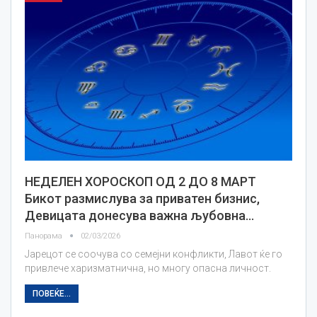
НЕДЕЛЕН ХОРОСКОП ОД 2 ДО 8 МАРТ
Бикот размислува за приватен бизнис,
Девицата донесува важна љубовна…
Панорама
02/03/2026
Јарецот се соочува со семејни конфликти, Лавот ќе го
привлече харизматнична, но многу опасна личност.
ПОВЕЌЕ...