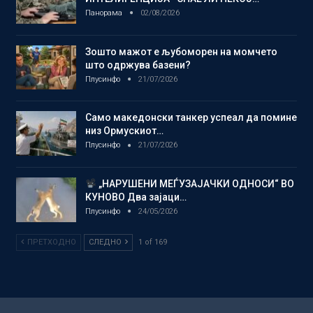
Панорама
02/08/2026
Зошто мажот е љубоморен на момчето
што одржува базени?
Плусинфо
21/07/2026
Само македонски танкер успеал да помине
низ Ормускиот…
Плусинфо
21/07/2026
„НАРУШЕНИ МЕЃУЗАЈАЧКИ ОДНОСИ“ ВО
КУНОВО Два зајаци…
Плусинфо
24/05/2026
ПРЕТХОДНО
СЛЕДНО
1 of 169