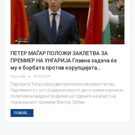
ПЕТЕР МАЃАР ПОЛОЖИ ЗАКЛЕТВА ЗА
ПРЕМИЕР НА УНГАРИЈА Главна задача ќе
му е борбата против корупцијата…
Плусинфо
09/05/2026
Партијата Тиса освои двотретинско мнозинство во
Парламентот, што ѝ дава можност да ги смени клучните
политики воведени за време на годините на власт на
поранешниот премиер Виктор Орбан.
ПОВЕЌЕ...