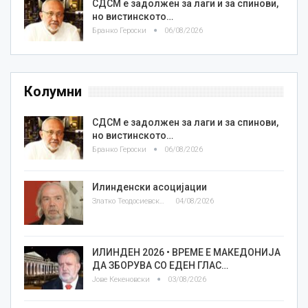
СДСМ е задолжен за лаги и за спинови,
но вистинското…
Бранко Героски
06/08/2026
Колумни
СДСМ е задолжен за лаги и за спинови,
но вистинското…
Бранко Героски
06/08/2026
Илинденски асоцијации
Златко Теодосиевски
04/08/2026
ИЛИНДЕН 2026 • ВРЕМЕ Е МАКЕДОНИЈА
ДА ЗБОРУВА СО ЕДЕН ГЛАС…
Јове Кекеновски
03/08/2026