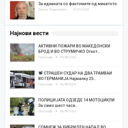
За иднината со фантомите од минатото
Златко Теодосиевски
31/07/2026
Најнови вести
АКТИВНИ ПОЖАРИ ВО МАКЕДОНСКИ
БРОД И ВО СТРУМИЧКО Огнот…
Плусинфо
06/08/2026
СТРАШЕН СУДАР НА ДВА ТРАМВАИ
ВО ГЕРМАНИЈА Најмалку 25…
Плусинфо
06/08/2026
ПОЛИЦИЈАТА ОДЗЕДЕ 14 МОТОЦИКЛИ
За само шест часа…
Плусинфо
06/08/2026
СОМНЕЖ ЗА ХИБРИДЕН НАПАД ВО