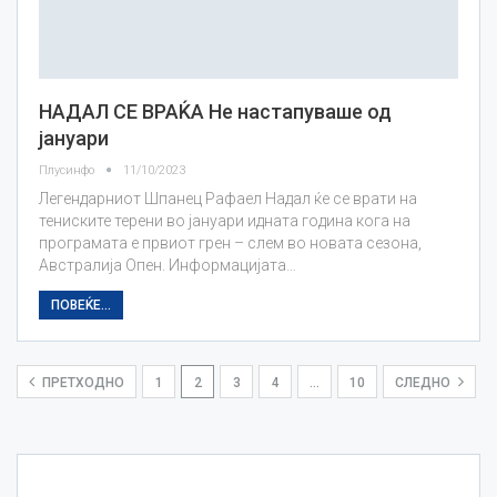
НАДАЛ СЕ ВРАЌА Не настапуваше од
јануари
Плусинфо
11/10/2023
Легендарниот Шпанец Рафаел Надал ќе се врати на
тениските терени во јануари идната година кога на
програмата е првиот грен – слем во новата сезона,
Австралија Опен. Информацијата…
ПОВЕЌЕ...
ПРЕТХОДНО
1
2
3
4
…
10
СЛЕДНО