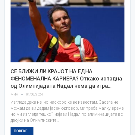
СЕ БЛИЖИ ЛИ КРАЈОТ НА ЕДНА
ФЕНОМЕНАЛНА КАРИЕРА? Откако испадна
од Олимпијадата Надал нема да игра…
МИА
01/08/2024
Изгледа дека не, но наскоро ќе ве известам. Засега не
можам да ви дадам јасен одговор, ми треба малку време,
но ми изгледа тешко“, изјави Надал по елиминацијата во
двојки на Олимписките…
ПОВЕЌЕ...