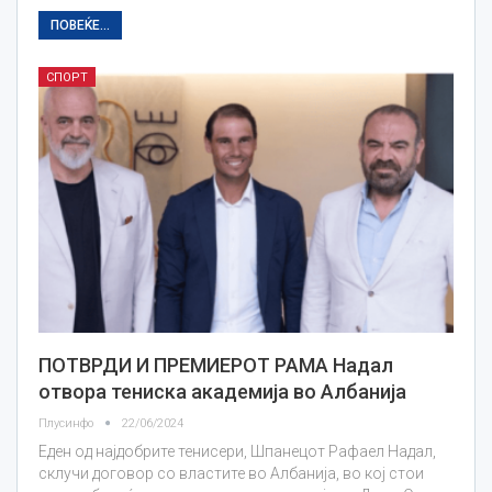
ПОВЕЌЕ...
СПОРТ
ПОТВРДИ И ПРЕМИЕРОТ РАМА Надал
отвора тениска академија во Албанија
Плусинфо
22/06/2024
Еден од најдобрите тенисери, Шпанецот Рафаел Надал,
склучи договор со властите во Албанија, во кој стои