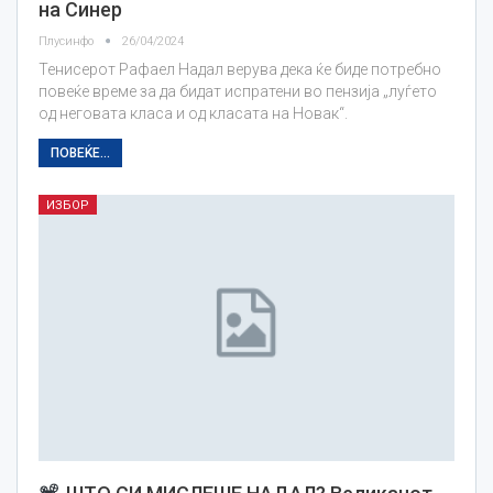
на Синер
Плусинфо
26/04/2024
Тенисерот Рафаел Надал верува дека ќе биде потребно
повеќе време за да бидат испратени во пензија „луѓето
од неговата класа и од класата на Новак“.
ПОВЕЌЕ...
ИЗБОР