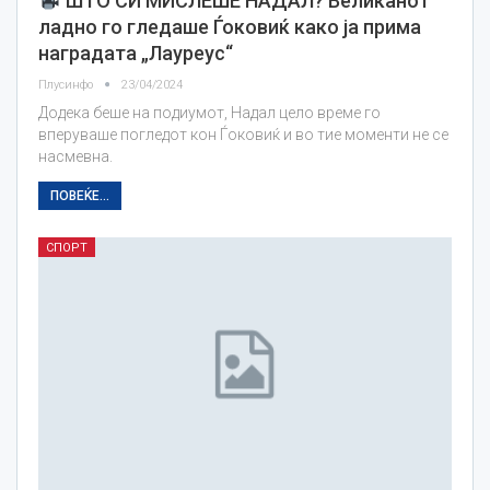
ШТО СИ МИСЛЕШЕ НАДАЛ? Великанот
ладно го гледаше Ѓоковиќ како ја прима
наградата „Лауреус“
Плусинфо
23/04/2024
Додека беше на подиумот, Надал цело време го
вперуваше погледот кон Ѓоковиќ и во тие моменти не се
насмевна.
ПОВЕЌЕ...
СПОРТ