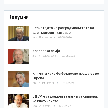
Колумни
Леснотијата на разградувањетото на
еден мировен договор
Азис Положани
07/08/2026
Исправена земја
Златко Теодосиевски
07/08/2026
Климата како безбедносно прашање во
Европа
Ивица Челиковиќ
07/08/2026
СДСМ е задолжен за лаги и за спинови,
но вистинското…
Бранко Героски
06/08/2026