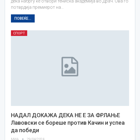
дека набргу ќе отвори тениска академија во Драч. Ова го
потврдија премиерот на…
ПОВЕЌЕ...
СПОРТ
НАДАЛ ДОКАЖА ДЕКА НЕ Е ЗА ФРЛАЊЕ
Лавовски се бореше против Качин и успеа
да победи
МИА
29/04/2024