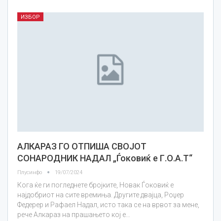
ИЗБОР
АЛКАРАЗ ГО ОТПИША СВОЈОТ
СОНАРОДНИК НАДАЛ „Ѓоковиќ е Г.О.А.Т“
Плусинфо
19/07/2024
Кога ќе ги погледнете бројките, Новак Ѓоковиќ е
најдобриот на сите времиња. Другите двајца, Роџер
Федерер и Рафаел Надал, исто така се на врвот за мене,
рече Алкараз на прашањето кој е…