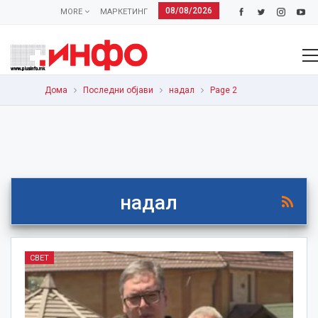
08/08/2026
MORE
МАРКЕТИНГ
Дома
Последни објави
надал
Page 2
надал
СВЕТ