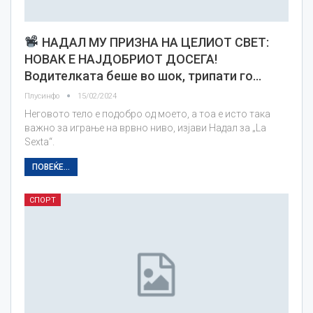
НАДАЛ МУ ПРИЗНА НА ЦЕЛИОТ СВЕТ:
НОВАК Е НАЈДОБРИОТ ДОСЕГА!
Водителката беше во шок, трипати го…
Плусинфо
15/02/2024
Неговото тело е подобро од моето, а тоа е исто така
важно за играње на врвно ниво, изјави Надал за „La
Sexta“.
ПОВЕЌЕ...
СПОРТ