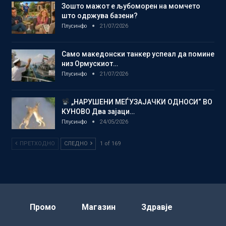
Зошто мажот е љубоморен на момчето
што одржува базени?
Плусинфо
21/07/2026
Само македонски танкер успеал да помине
низ Ормускиот…
Плусинфо
21/07/2026
„НАРУШЕНИ МЕЃУЗАЈАЧКИ ОДНОСИ“ ВО
КУНОВО Два зајаци…
Плусинфо
24/05/2026
ПРЕТХОДНО
СЛЕДНО
1 of 169
Промо
Магазин
Здравје