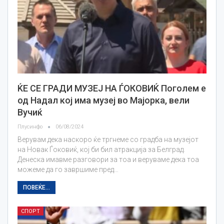
ЌЕ СЕ ГРАДИ МУЗЕЈ НА ЃОКОВИЌ Поголем е
од Надал кој има музеј во Мајорка, вели
Вучиќ
Плусинфо
06/08/2024
Верувам дека наскоро ќе тргнеме со градба на музејот
на Новак Ѓоковиќ, кој би бил атракција за Белград.
Денеска имавме разговори за тоа и веруваме дека тоа
можеме да го завршиме пред…
ПОВЕЌЕ...
СПОРТ