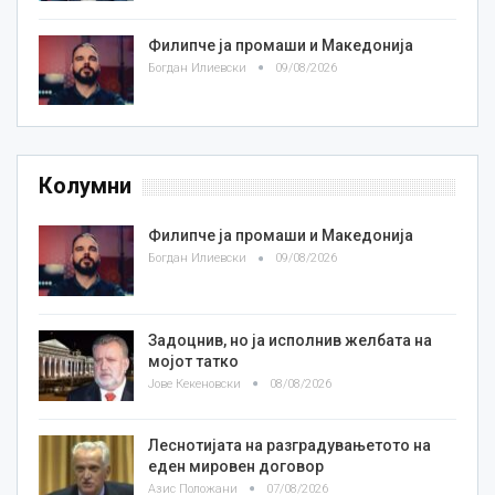
Филипче ја промаши и Македонија
Богдан Илиевски
09/08/2026
Колумни
Филипче ја промаши и Македонија
Богдан Илиевски
09/08/2026
Задоцнив, но ја исполнив желбата на
мојот татко
Јове Кекеновски
08/08/2026
Леснотијата на разградувањетото на
еден мировен договор
Азис Положани
07/08/2026