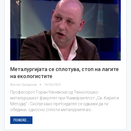
Металургијата се сплотува, стоп на лагите
на екологистите
Виктор Грозданов
19/05/2026
Професорот Горан Начевски од Технолошко-
металуршкиот факултет при Универзитетот „Св. Кирил и
Методиј“ - Скопје како претседател се одважи да ги
обедини, односно сплоти металурзите во…
ПОВЕЌЕ...