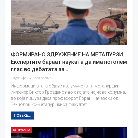
ФОРМИРАНО ЗДРУЖЕНИЕ НА МЕТАЛУРЗИ
Експертите бараат науката да има поголем
глас во дебатата за…
Плусинфо
22/05/2026
Информацијата ја објави колумнистот и металуршки
инженер Виктор Грозданов во својата најнова колумна,
во која пишува дека професорот Горан Начевски од
Технолошко-металуршкиот факултет…
ПОВЕЌЕ...
КОЛУМНИ