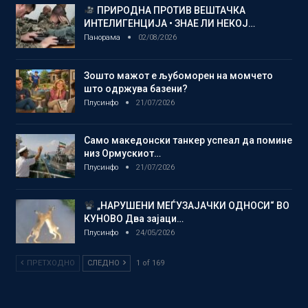
ПРИРОДНА ПРОТИВ ВЕШТАЧКА
ИНТЕЛИГЕНЦИЈА • ЗНАЕ ЛИ НЕКОЈ…
Панорама
02/08/2026
Зошто мажот е љубоморен на момчето
што одржува базени?
Плусинфо
21/07/2026
Само македонски танкер успеал да помине
низ Ормускиот…
Плусинфо
21/07/2026
„НАРУШЕНИ МЕЃУЗАЈАЧКИ ОДНОСИ“ ВО
КУНОВО Два зајаци…
Плусинфо
24/05/2026
ПРЕТХОДНО
СЛЕДНО
1 of 169