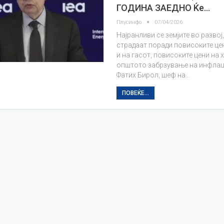
ГОДИНА ЗАЕДНО Ќе…
Плусинфо
07/04/2026
Најранливи се земјите во развој,
страдаат поради повисоките це
и на гасот, повисоките цени на 
општото забрзување на инфлаци
Фатих Бирол, шеф на…
ПОВЕЌЕ...