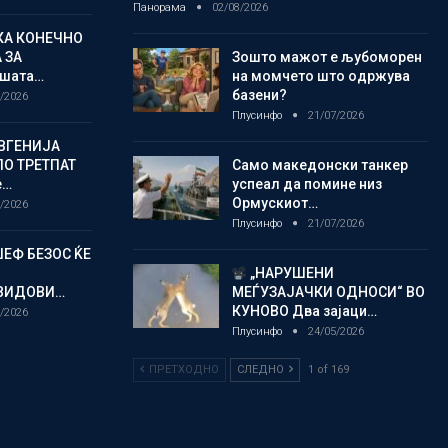
Панорама
02/08/2026
КА КОНЕЧНО
 ЗА
Зошто мажот е љубоморен
шата…
на момчето што одржува
базени?
/2026
Плусинфо
21/07/2026
ВГЕНИЈА
ПО ТРЕТПАТ
Само македонски танкер
е…
успеал да помине низ
Ормускиот…
/2026
Плусинфо
21/07/2026
ЏЕФ БЕЗОС ЌЕ
„НАРУШЕНИ
 ВИДОВИ…
МЕЃУЗАЈАЧКИ ОДНОСИ“ ВО
КУНОВО Два зајаци…
/2026
Плусинфо
24/05/2026
ПРЕТХОДНО
СЛЕДНО
1 of 169