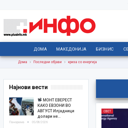
ДОМА
МАКЕДОНИЈА
БИЗНИС
С
Дома
Последни објави
криза со енергија
Најнови вести
МОНТ ЕВЕРЕСТ
КАКО ЕВЗОНИ ВО
АВГУСТ Илјадници
СВЕТ
долари не…
Панорама
05/08/2026