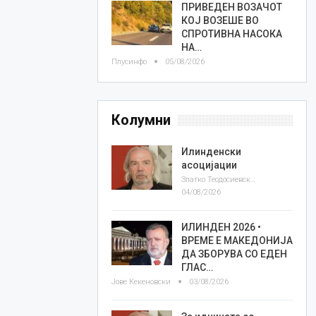
ПРИВЕДЕН ВОЗАЧОТ
КОЈ ВОЗЕШЕ ВО
СПРОТИВНА НАСОКА
НА…
Плусинфо
05/08/2026
Колумни
Илинденски
асоцијации
Златко Теодосиевски
04/08/2026
ИЛИНДЕН 2026 •
ВРЕМЕ Е МАКЕДОНИЈА
ДА ЗБОРУВА СО ЕДЕН
ГЛАС…
Јове Кекеновски
03/08/2026