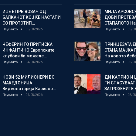
ИЏЕ Е ПРВ ВОЗАЧ ОД
МИЛА АРСОВС
БАЛКАНОТ КОЈ ЌЕ НАСТАПИ
ДОБИ ПРОТЕЗА
СО ПРОТОТИП…
СТАПАЛОТО На
Плусинфо
05/08/2026
Плусинфо
05/08
ЧЕФЕРИН ГО ПРИТИСКА
ПРИНЦЕЗАТА Е
ИНФАНТИНО Европските
СТАНА МАЈКА 
клубови би можеле…
На новото беб
Плусинфо
04/08/2026
Плусинфо
05/08
НОВИ 52 МИЛИОНЕРИ ВО
ДИ КАПРИО И 
МАКЕДОНИЈА
ГИ СПАСУВААТ
Видеолотарија Касинос…
ЗАГРОЗЕНИТЕ
Плусинфо
04/08/2026
Плусинфо
05/08