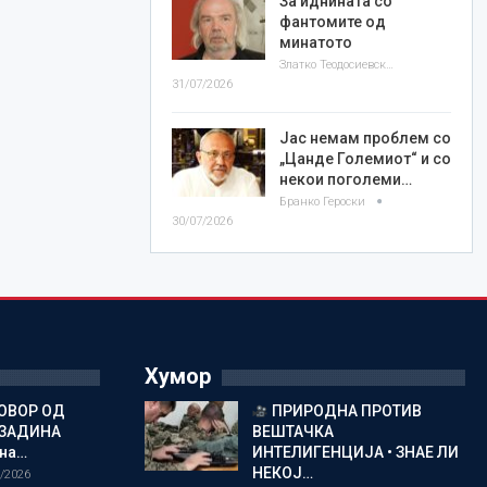
За иднината со
фантомите од
минатото
Златко Теодосиевски
31/07/2026
Јас немам проблем со
„Цанде Големиот“ и со
некои поголеми…
Бранко Героски
30/07/2026
Хумор
ОВОР ОД
ПРИРОДНА ПРОТИВ
ОЗАДИНА
ВЕШТАЧКА
 на…
ИНТЕЛИГЕНЦИЈА • ЗНАЕ ЛИ
НЕКОЈ…
/2026