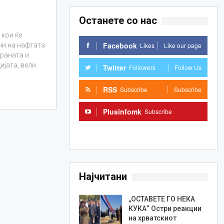
Останете со нас
 кои ќе
Facebook
Likes
Like our page
ни на нафтата
храната и
јата, вели
Twitter
Followers
Follow Us
RSS
Subscribe
Subscribe
Plusinfomk
Subscribe
Subscribe
Најчитани
„ОСТАВЕТЕ ГО НЕКА
КУКА“ Остри реакции
на хрватскиот