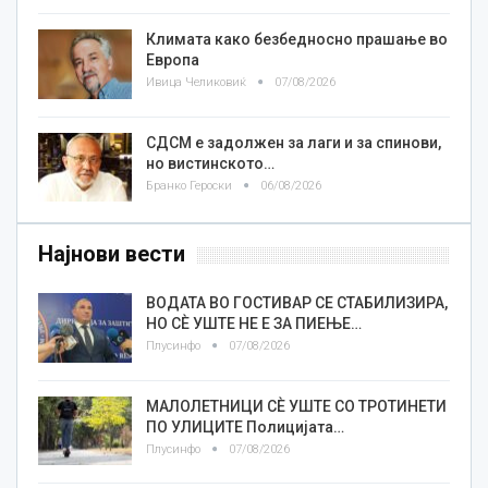
Климата како безбедносно прашање во
Европа
Ивица Челиковиќ
07/08/2026
СДСМ е задолжен за лаги и за спинови,
но вистинското…
Бранко Героски
06/08/2026
Најнови вести
ВОДАТА ВО ГОСТИВАР СЕ СТАБИЛИЗИРА,
НО СÈ УШТЕ НЕ Е ЗА ПИЕЊЕ…
Плусинфо
07/08/2026
МАЛОЛЕТНИЦИ СÈ УШТЕ СО ТРОТИНЕТИ
ПО УЛИЦИТЕ Полицијата…
Плусинфо
07/08/2026