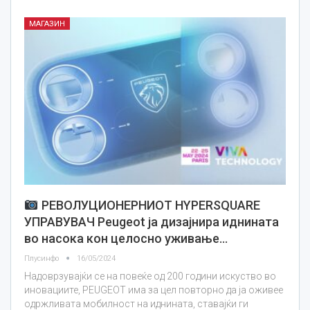
МАГАЗИН
РЕВОЛУЦИОНЕРНИОТ HYPERSQUARE
УПРАВУВАЧ Peugeot ја дизајнира иднината
во насока кон целосно уживање…
Плусинфо
16/05/2024
Надоврзувајќи се на повеќе од 200 години искуство во
иновациите, PEUGEOT има за цел повторно да ја оживее
одржливата мобилност на иднината, ставајќи ги