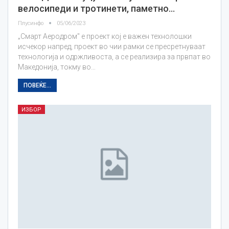
велосипеди и тротинети, паметно…
Плусинфо
05/06/2023
„Смарт Аеродром" е проект кој е важен технолошки
исчекор напред, проект во чии рамки се пресретнуваат
технологија и одржливоста, а се реализира за првпат во
Македонија, токму во…
ПОВЕЌЕ...
ИЗБОР