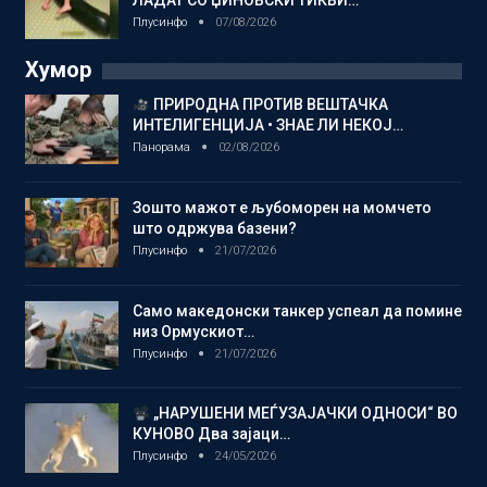
Плусинфо
07/08/2026
Хумор
ПРИРОДНА ПРОТИВ ВЕШТАЧКА
ИНТЕЛИГЕНЦИЈА • ЗНАЕ ЛИ НЕКОЈ…
Панорама
02/08/2026
Зошто мажот е љубоморен на момчето
што одржува базени?
Плусинфо
21/07/2026
Само македонски танкер успеал да помине
низ Ормускиот…
Плусинфо
21/07/2026
„НАРУШЕНИ МЕЃУЗАЈАЧКИ ОДНОСИ“ ВО
КУНОВО Два зајаци…
Плусинфо
24/05/2026