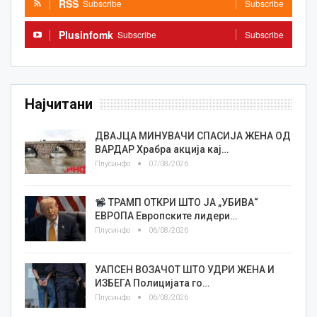
RSS
Subscribe
Subscribe
Plusinfomk
Subscribe
Subscribe
Најчитани
ДВАЈЦА МИНУВАЧИ СПАСИЈА ЖЕНА ОД
ВАРДАР Храбра акција кај…
Плусинфо
07/08/2026
ТРАМП ОТКРИ ШТО ЈА „УБИВА“
ЕВРОПА Европските лидери…
Плусинфо
06/08/2026
УАПСЕН ВОЗАЧОТ ШТО УДРИ ЖЕНА И
ИЗБЕГА Полицијата го…
Плусинфо
06/08/2026