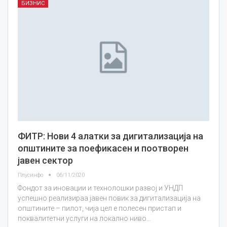
БИЗНИС
ФИТР: Нови 4 алатки за дигитализација на
општините за поефикасен и поотворен
јавен сектор
Плусинфо
06/11/2020
Фондот за иновации и технолошки развој и УНДП
успешно реализираа јавен повик за дигитализација на
општините – пилот, чија цел е полесен пристап и
поквалитетни услуги на локално ниво…