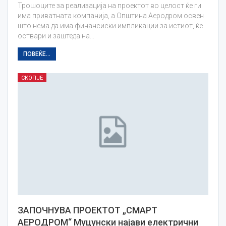
Трошоците за реализација на проектот во целост ќе ги
има приватната компанија, а Општина Аеродром освен
што нема да има финансиски импликации за истиот, ќе
оствари и заштеда на…
ПОВЕЌЕ...
СКОПЈЕ
ЗАПОЧНУВА ПРОЕКТОТ „СМАРТ
АЕРОДРОМ“ Муцунски најави електрични