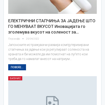
ЕЛЕКТРИЧНИ СТАПЧИЊА ЗА ЈАДЕЊЕ ШТО
ГО МЕНУВААТ ВКУСОТ Иновацијата го
зголемува вкусот на соленост за…
Плусинфо
20/04/2022
Јапонските истражувачи развија компјутеризирани
стапчиња за јадење кои ја регулираат соленоста на
храната и би можеле да им помогнат на луѓето кои
треба да го намалат внесот на натриум…
ПОВЕЌЕ...
БИЗНИС