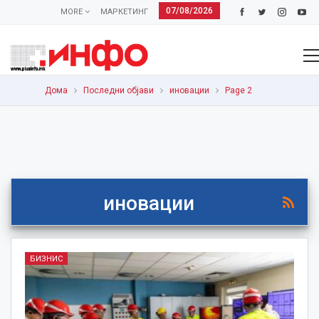
07/08/2026
MORE
МАРКЕТИНГ
Дома
Последни објави
иновации
Page 2
иновации
БИЗНИС