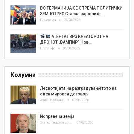
ВО ГЕРМАНИЈА СЕ СПРЕМА ПОЛИТИЧКИ
ЗЕМЈОТРЕС Стасаа најновите…
Панорама
07/08/2026
АТЕНТАТ ВРЗ КРЕАТОРОТ НА
ДРОНОТ „ВАМПИР“ Нов…
Плусинфо
06/08/2026
Колумни
Леснотијата на разградувањетото на
еден мировен договор
Азис Положани
07/08/2026
Исправена земја
Златко Теодосиевски
07/08/2026