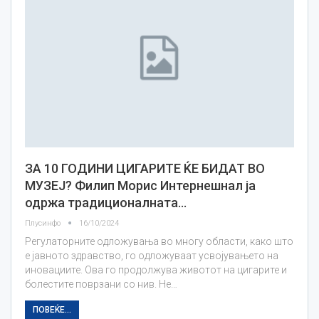
ЗА 10 ГОДИНИ ЦИГАРИТЕ ЌЕ БИДАТ ВО
МУЗЕЈ? Филип Морис Интернешнал ја
одржа традиционалната…
Плусинфо
16/10/2024
Регулаторните одложувања во многу области, како што
е јавното здравство, го одложуваат усвојувањето на
иновациите. Ова го продолжува животот на цигарите и
болестите поврзани со нив. Не…
ПОВЕЌЕ...