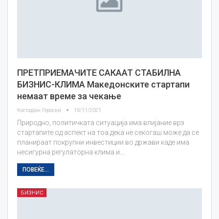
ПРЕТПРИЕМАЧИТЕ САКААТ СТАБИЛНА
БИЗНИС-КЛИМА Македонските стартапи
немаат време за чекање
Костадин Героски
16/11/2021
Природно, политичката ситуација има влијание врз
стартапите од аспект на тоа дека не секогаш може да се
планираат покрупни инвестиции во држави каде има
несигурна регулаторна клима и…
ПОВЕЌЕ...
БИЗНИС