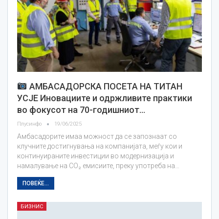
АМБАСАДОРСКА ПОСЕТА НА ТИТАН
УСЈЕ Иновациите и одржливите практики
во фокусот на 70-годишниот…
Плусинфо
19/06/2025
Амбасадорите имаа можност да се запознаат со
клучните достигнувања на компанијата, меѓу кои и
континуираните инвестиции во модернизација и
намалување на CO₂ емисиите, преку употреба на…
ПОВЕЌЕ...
БИЗНИС