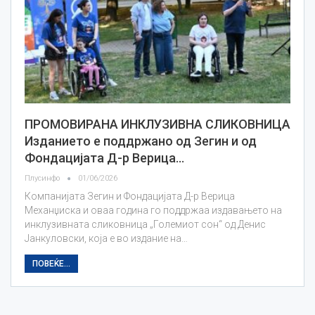
ПРОМОВИРАНА ИНКЛУЗИВНА СЛИКОВНИЦА
Изданието е поддржано од Зегин и од
Фондацијата Д-р Верица…
Плусинфо
01/06/2026
Компанијата Зегин и Фондацијата Д-р Верица
Механџиска и оваа година го поддржаа издавањето на
инклузивната сликовница „Големиот сон“ од Денис
Јанкуловски, која е во издание на…
ПОВЕЌЕ...