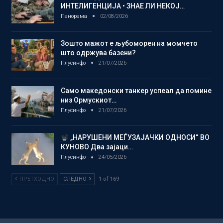
ИНТЕЛИГЕНЦИЈА • ЗНАЕ ЛИ НЕКОЈ…
Панорама
02/08/2026
Зошто мажот е љубоморен на момчето
што одржува базени?
Плусинфо
21/07/2026
Само македонски танкер успеал да помине
низ Ормускиот…
Плусинфо
21/07/2026
„НАРУШЕНИ МЕЃУЗАЈАЧКИ ОДНОСИ“ ВО
КУНОВО Два зајаци…
Плусинфо
24/05/2026
ПРЕТХОДНО
СЛЕДНО
1 of 169