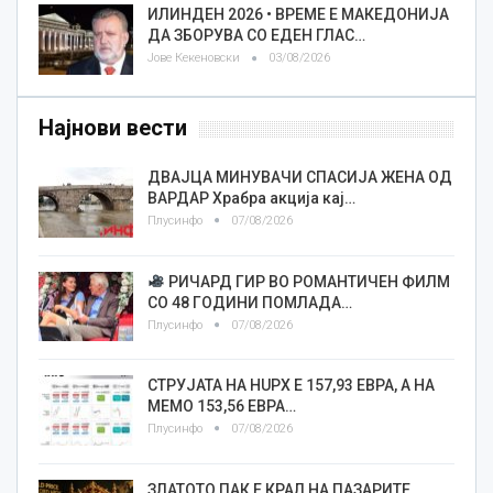
ИЛИНДЕН 2026 • ВРЕМЕ Е МАКЕДОНИЈА
ДА ЗБОРУВА СО ЕДЕН ГЛАС…
Јове Кекеновски
03/08/2026
Најнови вести
ДВАЈЦА МИНУВАЧИ СПАСИЈА ЖЕНА ОД
ВАРДАР Храбра акција кај…
Плусинфо
07/08/2026
РИЧАРД ГИР ВО РОМАНТИЧЕН ФИЛМ
СО 48 ГОДИНИ ПОМЛАДА…
Плусинфо
07/08/2026
СТРУЈАТА НА HUPX Е 157,93 ЕВРА, А НА
МЕМО 153,56 ЕВРА…
Плусинфо
07/08/2026
ЗЛАТОТО ПАК Е КРАЛ НА ПАЗАРИТЕ