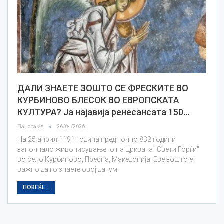
ДАЛИ ЗНАЕТЕ ЗОШТО СЕ ФРЕСКИТЕ ВО
КУРБИНОВО БЛЕСОК ВО ЕВРОПСКАТА
КУЛТУРА? Ја најавија ренесансата 150…
Панорама
26/04/2026
На 25 април 1191 година пред точно 832 години
започнало живописувањето на Црквата "Свети Ѓорѓи"
во село Курбиново, Преспа, Македонија. Еве зошто е
важно да го знаете овој датум.
ПОВЕЌЕ...