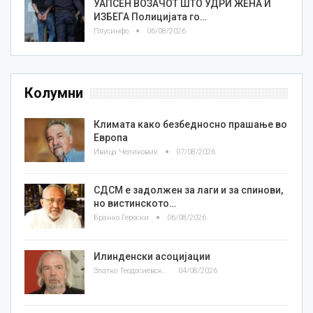
УАПСЕН ВОЗАЧОТ ШТО УДРИ ЖЕНА И
ИЗБЕГА Полицијата го…
Плусинфо
06/08/2026
Колумни
Климата како безбедносно прашање во
Европа
Ивица Челиковиќ
07/08/2026
СДСМ е задолжен за лаги и за спинови,
но вистинското…
Бранко Героски
06/08/2026
Илинденски асоцијации
Златко Теодосиевски
04/08/2026