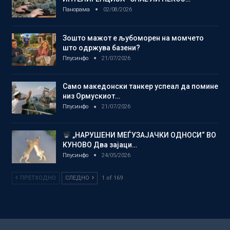
Панорама
02/08/2026
Зошто мажот е љубоморен на момчето
што одржува базени?
Плусинфо
21/07/2026
Само македонски танкер успеал да помине
низ Ормускиот…
Плусинфо
21/07/2026
„НАРУШЕНИ МЕЃУЗАЈАЧКИ ОДНОСИ“ ВО
КУНОВО Два зајаци…
Плусинфо
24/05/2026
ПРЕТХОДНО
СЛЕДНО
1 of 169