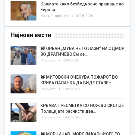
Климата како безбедносно прашање во
Европа
Ивица Челиковиќ
07/08/2026
Најнови вести
ОРБАН „МУВА НЕ ГО ЛАЗИ“ НА ОДМОР
ВО ДРАГИЧЕВО Ем се…
Плусинфо
09/08/2026
МИТОВСКИ ОЧЕКУВА ПОЖАРОТ ВО
КРИВА ПАЛАНКА ДА БИДЕ СТАВЕН…
Плусинфо
09/08/2026
КРВАВА ПРЕСМЕТКА СО НОЖ ВО СКОПЈЕ
Полицијата расчисти два…
Плусинфо
09/08/2026
МОРНИЧАВ „МОРСКИ КАРФИОЛ“ ГО