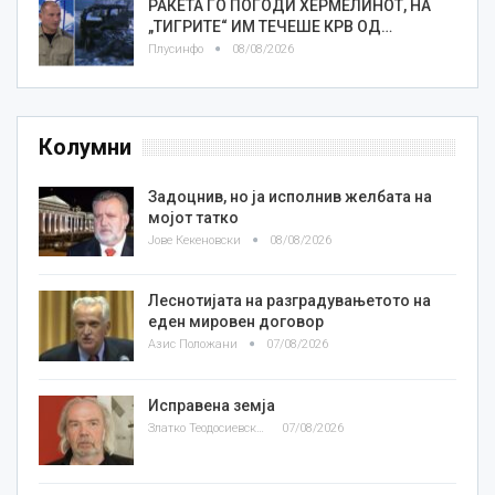
РАКЕТА ГО ПОГОДИ ХЕРМЕЛИНОТ, НА
„ТИГРИТЕ“ ИМ ТЕЧЕШЕ КРВ ОД…
Плусинфо
08/08/2026
Колумни
Задоцнив, но ја исполнив желбата на
мојот татко
Јове Кекеновски
08/08/2026
Леснотијата на разградувањетото на
еден мировен договор
Азис Положани
07/08/2026
Исправена земја
Златко Теодосиевски
07/08/2026