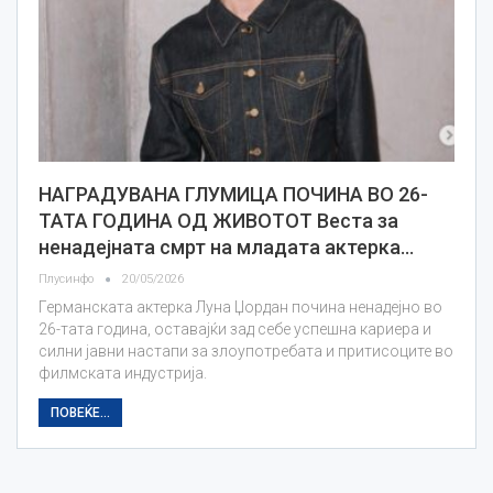
НАГРАДУВАНА ГЛУМИЦА ПОЧИНА ВО 26-
ТАТА ГОДИНА ОД ЖИВОТОТ Веста за
ненадејната смрт на младата актерка…
Плусинфо
20/05/2026
Германската актерка Луна Џордан почина ненадејно во
26-тата година, оставајќи зад себе успешна кариера и
силни јавни настапи за злоупотребата и притисоците во
филмската индустрија.
ПОВЕЌЕ...