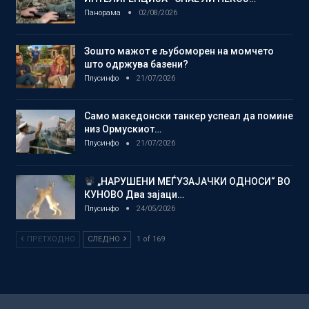
Панорама
02/08/2026
Зошто мажот е љубоморен на момчето
што одржува базени?
Плусинфо
21/07/2026
Само македонски танкер успеал да помине
низ Ормускиот…
Плусинфо
21/07/2026
„НАРУШЕНИ МЕЃУЗАЈАЧКИ ОДНОСИ“ ВО
КУНОВО Два зајаци…
Плусинфо
24/05/2026
ПРЕТХОДНО
СЛЕДНО
1 of 169