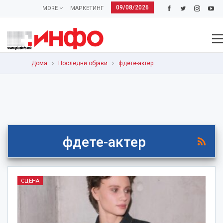
09/08/2026
MORE
МАРКЕТИНГ
Дома
Последни објави
фдете-актер
фдете-актер
СЦЕНА