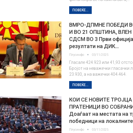
ПОВЕЌЕ...
ВМРО-ДПМНЕ ПОБЕДИ В
И ВО 21 ОПШТИНА, ВЛЕН 
СДСМ ВО 3 Први официј
резултати на ДИК…
Плусинфо
03/11/2025
Гласале 424.923 или 41,93 отсто
Бројот на неважечки гласачки 
23.930, а на важечки 404.464.
ПОВЕЌЕ...
КОИ СЕ НОВИТЕ ТРОЈЦА
ПРАТЕНИЦИ ВО СОБРАН
Доаѓаат на местата на т
победници на локалнит
Плусинфо
03/11/2025