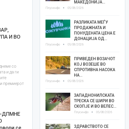
МАКЕДОНИЈА…
Плусинфо
05/08/2026
РАЗЛИКАТА МЕЃУ
ПРОДАЖНАТА И
АР,
ПОНУДЕНАТА ЦЕНА Е
ПА И ВО
ДОНАЦИЈА ОД…
Плусинфо
05/08/2026
ПРИВЕДЕН ВОЗАЧОТ
КОЈ ВОЗЕШЕ ВО
днеме со
СПРОТИВНА НАСОКА
та и да ги
НА…
ите
Плусинфо
05/08/2026
ли премиерот
ЗАПАДНОНИЛСКАТА
ТРЕСКА СЕ ШИРИ ВО
СКОПЈЕ И ВО ВЕЛЕС…
Плусинфо
05/08/2026
О-ДПМНЕ
О
ЗДРАВСТВОТО СЕ
овори се