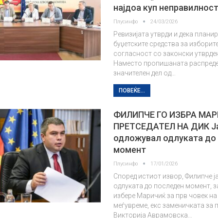
најдоа куп неправилнос
Плусинфо
24/03/2026
Ревизијата утврди и дека плани
буџетските средства за изборите
согласност со законски утврде
Наместо пропишаната распреде
значителен дел од…
ПОВЕЌЕ...
ФИЛИПЧЕ ГО ИЗБРА МАР
ПРЕТСЕДАТЕЛ НА ДИК Ј
одложувал одлуката до
момент
Плусинфо
17/01/2026
Според истиот извор, Филипче 
одлуката до последен момент, за
избере Маричиќ за прв човек на
меѓувреме, екс заменичката за 
Викторија Аврамовска…