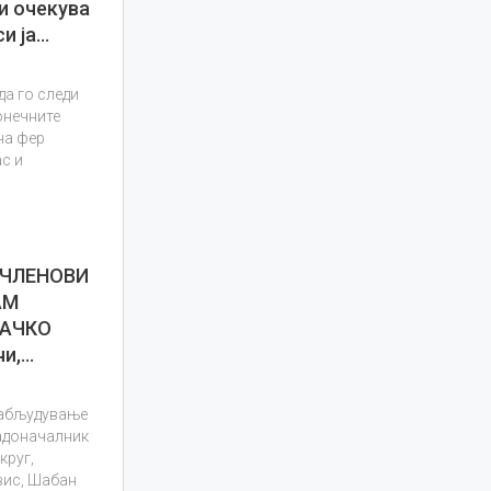
 очекува
и ја…
да го следи
онечните
на фер
ас и
 ЧЛЕНОВИ
АМ
РАЧКО
чи,…
набљудување
радоначалник
круг,
вис, Шабан