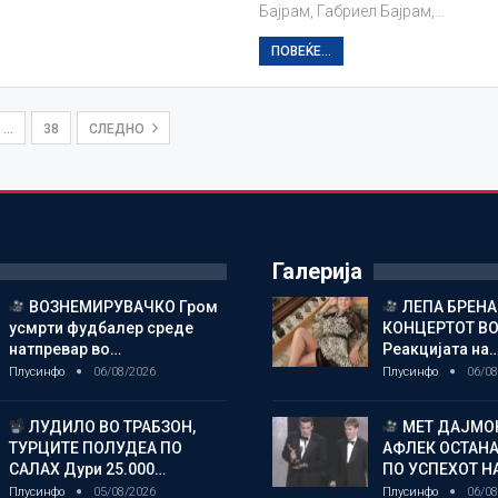
Бајрам, Габриел Бајрам,…
ПОВЕЌЕ...
…
38
СЛЕДНО
Галерија
ВОЗНЕМИРУВАЧКО Гром
ЛЕПА БРЕНА
усмрти фудбалер среде
КОНЦЕРТОТ ВО
натпревар во…
Реакцијата на
Плусинфо
06/08/2026
Плусинфо
06/08
ЛУДИЛО ВО ТРАБЗОН,
МЕТ ДАЈМОН
ТУРЦИТЕ ПОЛУДЕА ПО
АФЛЕК ОСТАН
САЛАХ Дури 25.000…
ПО УСПЕХОТ Н
Плусинфо
05/08/2026
Плусинфо
06/08