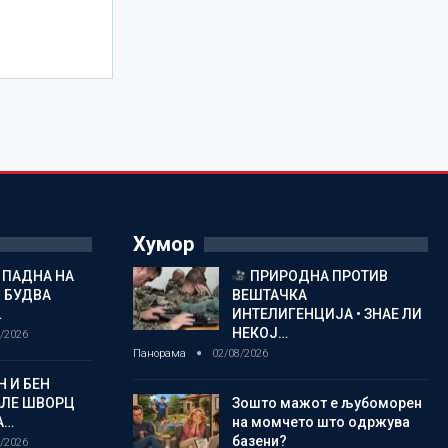
Хумор
 ПАДНА НА
ПРИРОДНА ПРОТИВ
 БУДВА
ВЕШТАЧКА
…
ИНТЕЛИГЕНЦИЈА • ЗНАЕ ЛИ
НЕКОЈ…
/2026
Панорама
02/08/2026
 И БЕН
АЛЕ ШВОРЦ
Зошто мажот е љубоморен
А…
на момчето што одржува
базени?
/2026