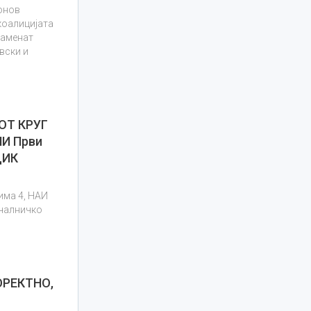
онов
коалицијата
 заменат
вски и
ОТ КРУГ
И Први
ДИК
има 4, НАИ
ачалничко
РЕКТНО,