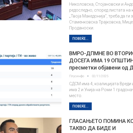
Николовска, Стојановски и Анд
редоследно, според листата на 
„Твоја Македонија“, треба да ги
Стаменковска Трајковска, Мице
Проданоски.
ПОВЕЌЕ...
ВМРО-ДПМНЕ ВО ВТОРИ
ДОСЕГА ИМА 19 ОПШТИН
пресметки објавени од 
Плусинфо
02/11/2025
СДСМ има 4, коалицијата Вреди 
има 2 и Унија на Роми 1 градон
место.
ПОВЕЌЕ...
ГЛАСАЊЕТО ПОМИНА КО
ТАКВО ДА БИДЕ И