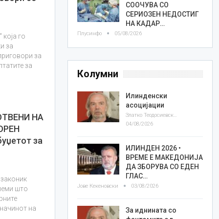
СООЧУВА СО
СЕРИОЗЕН НЕДОСТИГ
НА КАДАР…
Плусинфо
05/08/2026
 која го
и за
приговори за
лтатите за
Колумни
Илинденски
асоцијации
Златко Теодосиевски
ОТВЕНИ НА
04/08/2026
ОРЕН
уџетот за
ИЛИНДЕН 2026 •
ВРЕМЕ Е МАКЕДОНИЈА
ДА ЗБОРУВА СО ЕДЕН
ГЛАС…
 законик
Јове Кекеновски
03/08/2026
леми што
рните
 начинот на
За иднината со