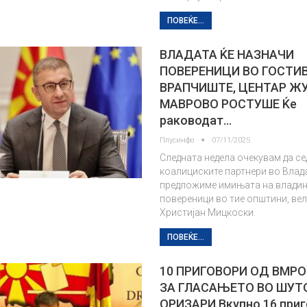
ПОВЕЌЕ...
ВЛАДАТА ЌЕ НАЗНАЧИ
ПОВЕРЕНИЦИ ВО ГОСТИВ
ВРАПЧИШТЕ, ЦЕНТАР ЖУ
МАВРОВО РОСТУШЕ Ќе
раководат…
Плусинфо
07/11/2025
Следната недела очекувам да се
коалициските партнери во Влада
предложиме имињата на владин
повереници во тие општини, ве
Христијан Мицкоски.
ПОВЕЌЕ...
10 ПРИГОВОРИ ОД ВМР
ЗА ГЛАСАЊЕТО ВО ШУТ
ОРИЗАРИ Вкупно 16 приг