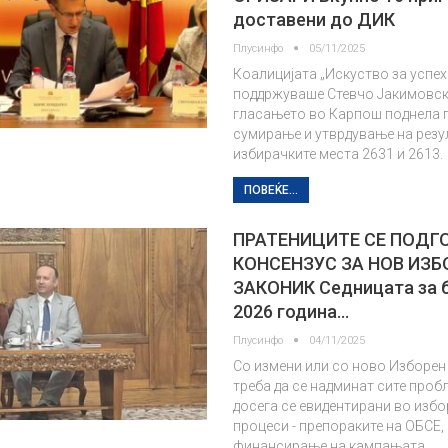
доставени до ДИК
Плусинфо
05/11/2025
Коалицијата „Искуство за успех“
поддржуваше Стевчо Јакимовск
гласањето во Карпош поднела 
сумирање и утврдување на резу
избирачките места 2631 и 2613.
ПОВЕЌЕ...
ПРАТЕНИЦИТЕ СЕ ПОДГ
КОНСЕНЗУС ЗА НОВ ИЗБ
ЗАКОНИК Седницата за б
2026 година…
Плусинфо
04/11/2025
Со измени или со ново Изборен
треба да се надминат сите проб
досега се евидентирани во избо
процеси - препораките на ОБСЕ,
финансирање на кампањата,…