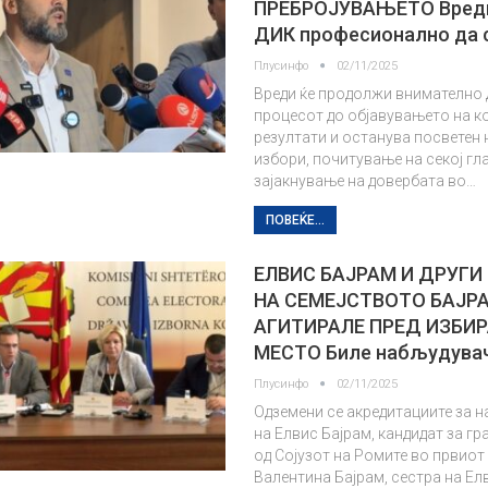
ПРЕБРОЈУВАЊЕТО Вреди
ДИК професионално да с
Плусинфо
02/11/2025
Вреди ќе продолжи внимателно 
процесот до објавувањето на к
резултати и останува посветен 
избори, почитување на секој гл
зајакнување на довербата во…
ПОВЕЌЕ...
ЕЛВИС БАЈРАМ И ДРУГИ
НА СЕМЕЈСТВОТО БАЈР
АГИТИРАЛЕ ПРЕД ИЗБИ
МЕСТО Биле набљудува
Плусинфо
02/11/2025
Одземени се акредитациите за 
на Елвис Бајрам, кандидат за г
од Сојузот на Ромите во првиот 
Валентина Бајрам, сестра на Ел