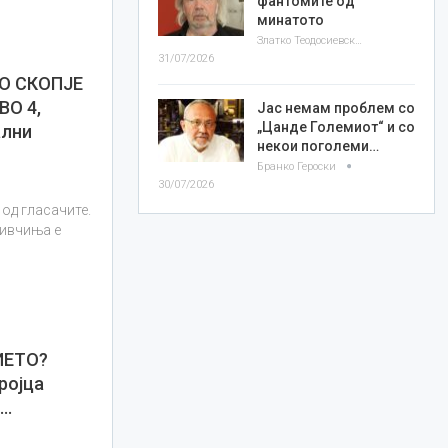
фантомите од
минатото
Златко Теодосиевски
31/07/2026
О СКОПЈЕ
ВО 4,
Јас немам проблем со
„Цанде Големиот“ и со
ални
некои поголеми…
Бранко Героски
30/07/2026
 од гласачите.
ливчиња е
ИЕТО?
ројца
е…