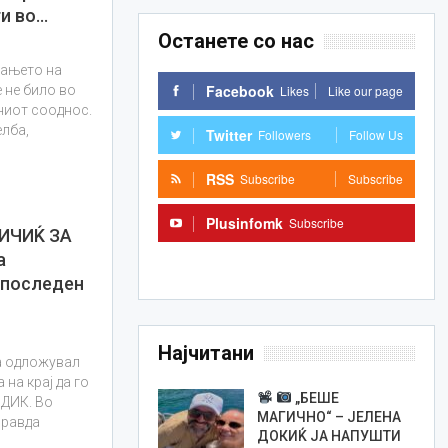
ти во…
Останете со нас
рањето на
Facebook
Likes
Like our page
 не било во
ниот сооднос.
лба,
Twitter
Followers
Follow Us
RSS
Subscribe
Subscribe
Plusinfomk
Subscribe
ИЧИЌ ЗА
а
Subscribe
 последен
Најчитани
ја одложувал
 на крај да го
„БЕШЕ
 ДИК. Во
МАГИЧНО“ – ЈЕЛЕНА
правда
ДОКИЌ ЈА НАПУШТИ