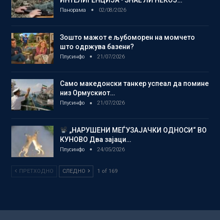
ИНТЕЛИГЕНЦИЈА • ЗНАЕ ЛИ НЕКОЈ…
Панорама
02/08/2026
Зошто мажот е љубоморен на момчето
што одржува базени?
Плусинфо
21/07/2026
Само македонски танкер успеал да помине
низ Ормускиот…
Плусинфо
21/07/2026
„НАРУШЕНИ МЕЃУЗАЈАЧКИ ОДНОСИ“ ВО
КУНОВО Два зајаци…
Плусинфо
24/05/2026
ПРЕТХОДНО
СЛЕДНО
1 of 169