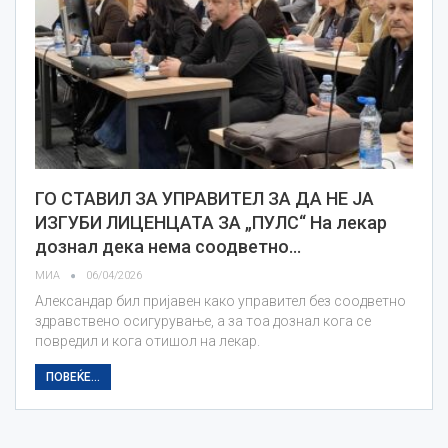
ГО СТАВИЛ ЗА УПРАВИТЕЛ ЗА ДА НЕ ЈА
ИЗГУБИ ЛИЦЕНЦАТА ЗА „ПУЛС“ На лекар
дознал дека нема соодветно…
МИА
06/04/2026
Александар бил пријавен како управител без соодветно
здравствено осигурување, а за тоа дознал кога се
повредил и кога отишол на лекар.
ПОВЕЌЕ...