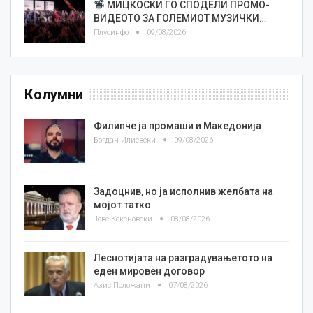
МИЦКОСКИ ГО СПОДЕЛИ ПРОМО-
ВИДЕОТО ЗА ГОЛЕМИОТ МУЗИЧКИ…
Плусинфо
09/08/2026
Колумни
Филипче ја промаши и Македонија
Богдан Илиевски
09/08/2026
Задоцнив, но ја исполнив желбата на
мојот татко
Јове Кекеновски
08/08/2026
Леснотијата на разградувањетото на
еден мировен договор
Азис Положани
07/08/2026