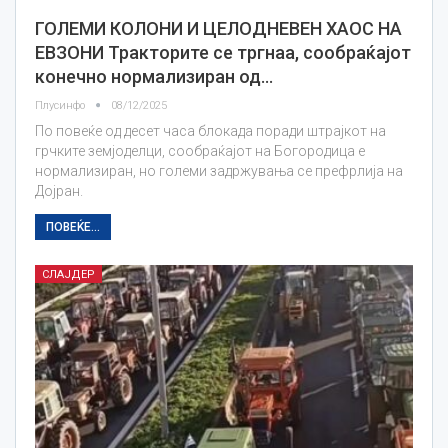
ГОЛЕМИ КОЛОНИ И ЦЕЛОДНЕВЕН ХАОС НА
ЕВЗОНИ Тракторите се тргнаа, сообраќајот
конечно нормализиран од…
Плусинфо
08/12/2025
По повеќе од десет часа блокада поради штрајкот на
грчките земјоделци, сообраќајот на Богородица е
нормализиран, но големи задржувања се префрлија на
Дојран.
ПОВЕЌЕ...
СЛАЈДЕР