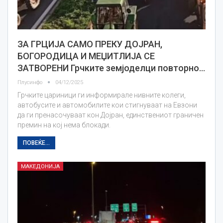
ЗА ГРЦИЈА САМО ПРЕКУ ДОЈРАН,
БОГОРОДИЦА И МЕЏИТЛИЈА СЕ
ЗАТВОРЕНИ Грчките земјоделци повторно…
Плусинфо
04/12/2025
Грчките цариници ги информирале нивните колеги,
автобусите и автомобилите кои стигнуваат на Евзони
да ги пренасочуваат кон Дојран, единствениот граничен
премин на кој нема блокади.
ПОВЕЌЕ...
МАКЕДОНИЈА