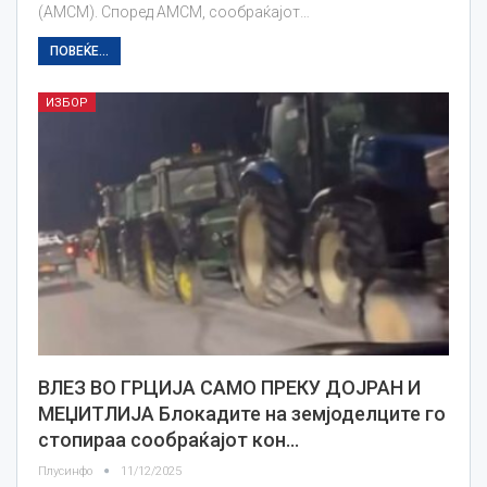
(АМСМ). Според АМСМ, сообраќајот…
ПОВЕЌЕ...
ИЗБОР
ВЛЕЗ ВО ГРЦИЈА САМО ПРЕКУ ДОЈРАН И
МЕЏИТЛИЈА Блокадите на земјоделците го
стопираа сообраќајот кон…
Плусинфо
11/12/2025