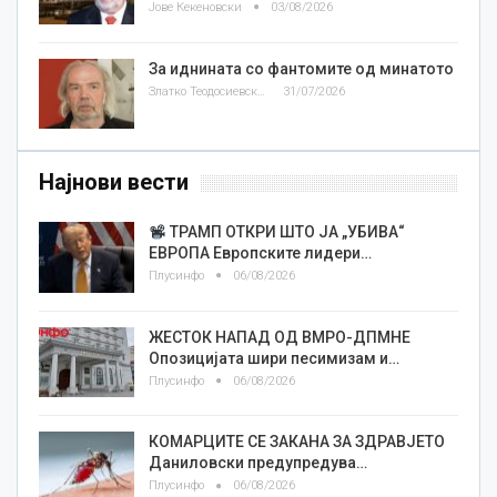
Јове Кекеновски
03/08/2026
За иднината со фантомите од минатото
Златко Теодосиевски
31/07/2026
Најнови вести
ТРАМП ОТКРИ ШТО ЈА „УБИВА“
ЕВРОПА Европските лидери…
Плусинфо
06/08/2026
ЖЕСТОК НАПАД ОД ВМРО-ДПМНЕ
Опозицијата шири песимизам и…
Плусинфо
06/08/2026
КОМАРЦИТЕ СЕ ЗАКАНА ЗА ЗДРАВЈЕТО
Даниловски предупредува…
Плусинфо
06/08/2026