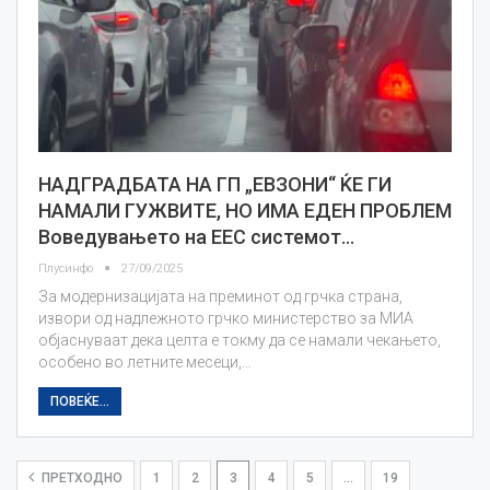
НАДГРАДБАТА НА ГП „ЕВЗОНИ“ ЌЕ ГИ
НАМАЛИ ГУЖВИТЕ, НО ИМА ЕДЕН ПРОБЛЕМ
Воведувањето на ЕЕС системот…
Плусинфо
27/09/2025
За модернизацијата на преминот од грчка страна,
извори од надлежното грчко министерство за МИА
објаснуваат дека целта е токму да се намали чекањето,
особено во летните месеци,…
ПОВЕЌЕ...
ПРЕТХОДНО
1
2
3
4
5
…
19