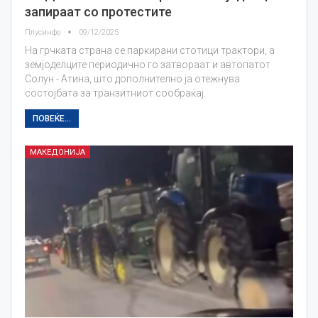
запираат со протестите
Плусинфо
09/12/2025
На грчката страна се паркирани стотици трактори, а
земјоделците периодично го затвораат и автопатот
Солун - Атина, што дополнително ја отежнува
состојбата за транзитниот сообраќај.
ПОВЕЌЕ...
МАКЕДОНИЈА