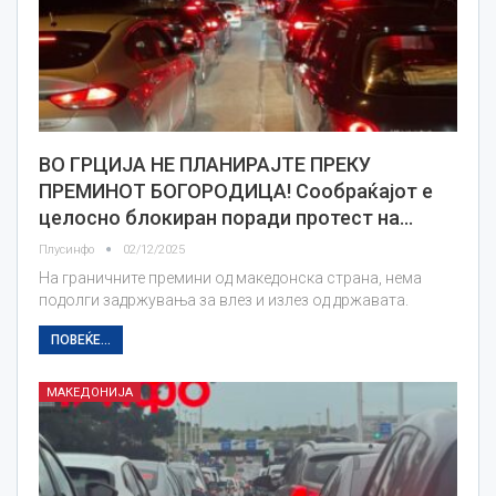
ВО ГРЦИЈА НЕ ПЛАНИРАЈТЕ ПРЕКУ
ПРЕМИНОТ БОГОРОДИЦА! Сообраќајот е
целосно блокиран поради протест на…
Плусинфо
02/12/2025
На граничните премини од македонска страна, нема
подолги задржувања за влез и излез од државата.
ПОВЕЌЕ...
МАКЕДОНИЈА