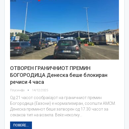
ОТВОРЕН ГРАНИЧНИОТ ПРЕМИН
БОГОРОДИЦА Денеска беше блокиран
речиси 4 часа
Плусинфо
14/12/2025
Од 21 часот сообраќајот на граничниот премин
Богородица (Евзони) е нормализиран, соопшти АМСМ.
Денеска преминот беше затворен од 17.30 часот за
секаков тип на возила. Веќе неколку…
ПОВЕЌЕ...