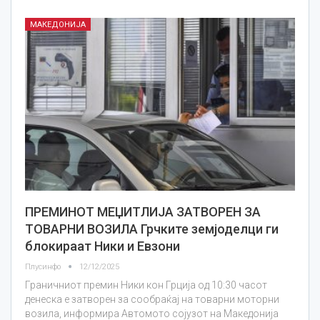
МАКЕДОНИЈА
ПРЕМИНОТ МЕЏИТЛИЈА ЗАТВОРЕН ЗА
ТОВАРНИ ВОЗИЛА Грчките земјоделци ги
блокираат Ники и Евзони
Плусинфо
12/12/2025
Граничниот премин Ники кон Грција од 10:30 часот
денеска е затворен за сообраќај на товарни моторни
возила, информира Автомото сојузот на Македонија