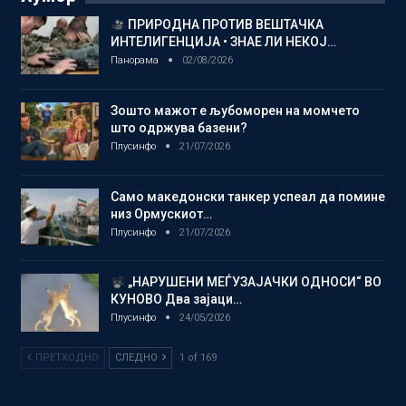
ПРИРОДНА ПРОТИВ ВЕШТАЧКА
ИНТЕЛИГЕНЦИЈА • ЗНАЕ ЛИ НЕКОЈ…
Панорама
02/08/2026
Зошто мажот е љубоморен на момчето
што одржува базени?
Плусинфо
21/07/2026
Само македонски танкер успеал да помине
низ Ормускиот…
Плусинфо
21/07/2026
„НАРУШЕНИ МЕЃУЗАЈАЧКИ ОДНОСИ“ ВО
КУНОВО Два зајаци…
Плусинфо
24/05/2026
ПРЕТХОДНО
СЛЕДНО
1 of 169