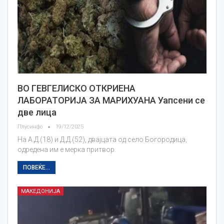
ВО ГЕВГЕЛИСКО ОТКРИЕНА
ЛАБОРАТОРИЈА ЗА МАРИХУАНА Уапсени се
две лица
Плусинфо
19/12/2025
На А.Д.(18) и Д.Д.(52), двајцата од село Богородица,
одредена им е мерка притвор.
ПОВЕЌЕ...
МАКЕДОНИЈА