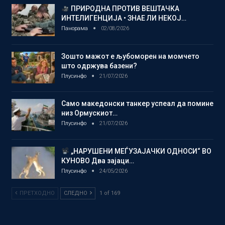
ПРИРОДНА ПРОТИВ ВЕШТАЧКА
ИНТЕЛИГЕНЦИЈА • ЗНАЕ ЛИ НЕКОЈ…
Панорама
02/08/2026
Зошто мажот е љубоморен на момчето
што одржува базени?
Плусинфо
21/07/2026
Само македонски танкер успеал да помине
низ Ормускиот…
Плусинфо
21/07/2026
„НАРУШЕНИ МЕЃУЗАЈАЧКИ ОДНОСИ“ ВО
КУНОВО Два зајаци…
Плусинфо
24/05/2026
ПРЕТХОДНО
СЛЕДНО
1 of 169