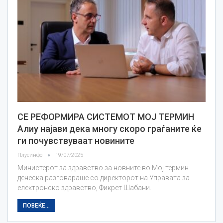
СЕ РЕФОРМИРА СИСТЕМОТ МОЈ ТЕРМИН
Алиу најави дека многу скоро граѓаните ќе
ги почувствуваат новините
Плусинфо
19/07/2025
Министерот за здравство за новните во Мој термин
денеска разговараше со директорот на Управата за
електронско здравство, Фикрет Шабани.
ПОВЕЌЕ...