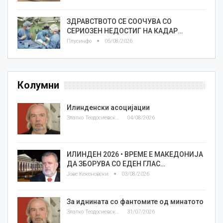
ЗДРАВСТВОТО СЕ СООЧУВА СО
СЕРИОЗЕН НЕДОСТИГ НА КАДАР…
Плусинфо
05/08/2026
Колумни
Илинденски асоцијации
Златко Теодосиевски
04/08/2026
ИЛИНДЕН 2026 • ВРЕМЕ Е МАКЕДОНИЈА
ДА ЗБОРУВА СО ЕДЕН ГЛАС…
Јове Кекеновски
03/08/2026
За иднината со фантомите од минатото
Златко Теодосиевски
31/07/2026