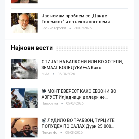
Јас немам проблем со „Цанде
Големиот“ и со некои поголеми…
Бранко Героски
30/07/2026
Најнови вести
СПИЈАТ НА БАЛКОНИ ИЛИ ВО ХОТЕЛИ,
ЗЕМААТ БОЛЕДУВАЊА Како…
МИА
06/08/2026
МОНТ ЕВЕРЕСТ КАКО ЕВЗОНИ ВО
АВГУСТ Илјадници долари не…
Панорама
05/08/2026
ЛУДИЛО ВО ТРАБЗОН, ТУРЦИТЕ
ПОЛУДЕА ПО САЛАХ Дури 25.000…
Плусинфо
05/08/2026