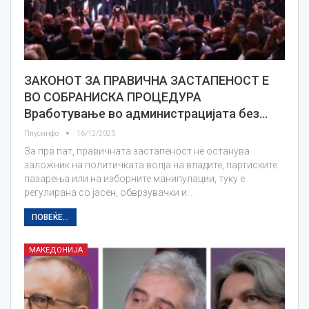
ЗАКОНОТ ЗА ПРАВИЧНА ЗАСТАПЕНОСТ Е
ВО СОБРАНИСКА ПРОЦЕДУРА
Вработување во администрацијата без…
Плусинфо
16/12/2025
За прв пат, правичната застапеност не останува
заложник на политичката волја на владите, партиските
пазарења или на изборните манипулации, туку е
регулирана со јасен, обврзувачки и…
ПОВЕЌЕ...
МАКЕДОНИЈА