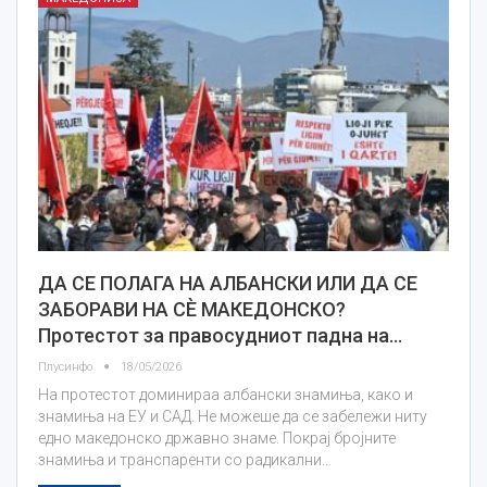
ДА СЕ ПОЛАГА НА АЛБАНСКИ ИЛИ ДА СЕ
ЗАБОРАВИ НА СЀ МАКЕДОНСКО?
Протестот за правосудниот падна на…
Плусинфо
18/05/2026
На протестот доминираа албански знамиња, како и
знамиња на ЕУ и САД. Не можеше да се забележи ниту
едно македонско државно знаме. Покрај бројните
знамиња и транспаренти со радикални…