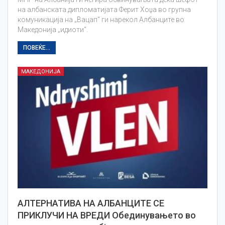
на албанската дипломатијата Ферит Хоџа во групна
комуникација на „Вацап“ ги нарекол Албанците во
Македонија „идиоти“.
ПОВЕЌЕ...
МАКЕДОНИЈА
АЛТЕРНАТИВА НА АЛБАНЦИТЕ СЕ
ПРИКЛУЧИ НА ВРЕДИ Обединувањето во