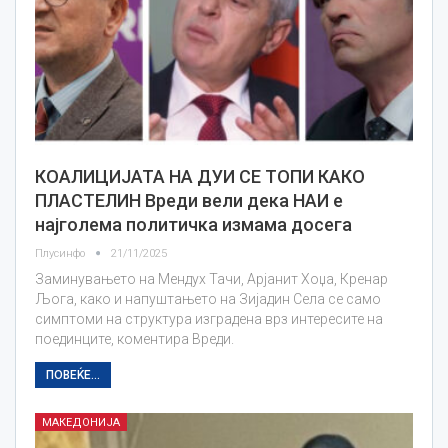
КОАЛИЦИЈАТА НА ДУИ СЕ ТОПИ КАКО
ПЛАСТЕЛИН Вреди вели дека НАИ е
најголема политичка измама досега
Плусинфо
21/11/2025
Заминувањето на Мендух Тачи, Арјанит Хоџа, Кренар
Љога, како и напуштањето на Зијадин Села се само
симптоми на структура изградена врз интересите на
поединците, коментира Вреди.
ПОВЕЌЕ...
МАКЕДОНИЈА