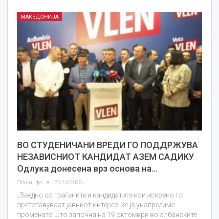
МАКЕДОНИЈА
ВО СТУДЕНИЧАНИ ВРЕДИ ГО ПОДДРЖУВА
НЕЗАВИСНИОТ КАНДИДАТ АЗЕМ САДИКУ
Одлука донесена врз основа на…
Плусинфо
25/10/2025
„Заедно со граѓаните и кандидатите кои искрено го
претставуваат јавниот интерес, ќе ја унапредиме
промената што започна на 19 октомври во албанските