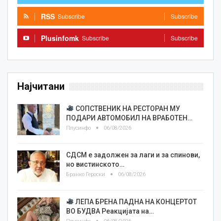
RSS
Subscribe
Subscribe
Plusinfomk
Subscribe
Subscribe
Најчитани
СОПСТВЕНИК НА РЕСТОРАН МУ
ПОДАРИ АВТОМОБИЛ НА ВРАБОТЕН…
Плусинфо
06/08/2026
СДСМ е задолжен за лаги и за спинови,
но вистинското…
Бранко Героски
06/08/2026
ЛЕПА БРЕНА ПАДНА НА КОНЦЕРТОТ
ВО БУДВА Реакцијата на…