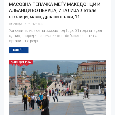
МАСОВНА ТЕПАЧКА МЕЃУ МАКЕДОНЦИ И
АЛБАНЦИ ВО ПЕРУЏА, ИТАЛИЈА Летале
столици, маси, дрвани палки, 11…
Плусинфо
29/12/2025
Уапсените лица се на возраст од 19 до 31 година, а дел
од нив, според информациите, веќе биле познати на
органите на редот.
ПОВЕЌЕ...
МАКЕДОНИЈА