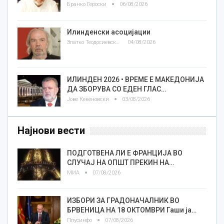
Бранко Героски
06/08/2026
Илинденски асоцијации
Златко Теодосиевски
04/08/2026
ИЛИНДЕН 2026 • ВРЕМЕ Е МАКЕДОНИЈА
ДА ЗБОРУВА СО ЕДЕН ГЛАС…
Јове Кекеновски
03/08/2026
Најнови вести
ПОДГОТВЕНА ЛИ Е ФРАНЦИЈА ВО
СЛУЧАЈ НА ОПШТ ПРЕКИН НА…
МИА
07/08/2026
ИЗБОРИ ЗА ГРАДОНАЧАЛНИК ВО
БРВЕНИЦА НА 18 ОКТОМВРИ Гаши ја…
Плусинфо
07/08/2026