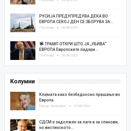
Плусинфо
06/08/2026
РУСИЈА ПРЕДУПРЕДУВА ДЕКА ВО
ЕВРОПА СЕКОЈ ДЕН СЕ ЗБОРУВА ЗА…
Плусинфо
06/08/2026
ТРАМП ОТКРИ ШТО ЈА „УБИВА“
ЕВРОПА Европските лидери…
Плусинфо
06/08/2026
Колумни
Климата како безбедносно прашање во
Европа
Ивица Челиковиќ
07/08/2026
СДСМ е задолжен за лаги и за спинови,
но вистинското…