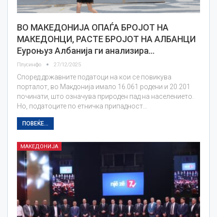
ВО МАКЕДОНИЈА ОПАЃА БРОЈОТ НА
МАКЕДОНЦИ, РАСТЕ БРОЈОТ НА АЛБАНЦИ
Еуроњуз Албанија ги анализира…
Плусинфо
27/12/2025
Според државните податоци на кои се повикува
порталот, во Макдонија имало 16.061 родени и 20.201
починати, што означува природен пад на населението.
Но, податоците по етничка припадност…
ПОВЕЌЕ...
МАКЕДОНИЈА