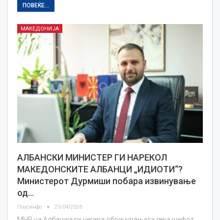
ПОВЕЌЕ...
МАКЕДОНИЈА
АЛБАНСКИ МИНИСТЕР ГИ НАРЕКОЛ
МАКЕДОНСКИТЕ АЛБАНЦИ „ИДИОТИ“?
Министерот Дурмиши побара извинување
од…
Плусинфо
25/04/2026
МНР на Албанија ги негира обвинувањата дека шефот