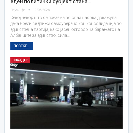
еден политички субјект стана…
Плусинфо
19/03/2026
Секој чекор што се презема во оваа насока докажува
дека Вреди се движи самоуверено кон консолидација во
единствена партија, како јасен одговор на барањето на
Албанците за единство, сила…
ПОВЕЌЕ...
СЛАЈДЕР