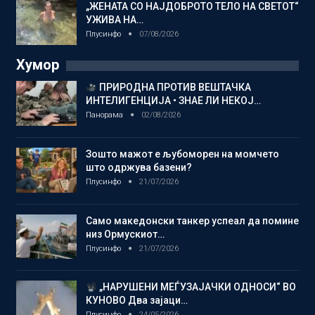
„ЖЕНАТА СО НАЈДОБРОТО ТЕЛО НА СВЕТОТ“
УЖИВА НА…
Плусинфо
07/08/2026
Хумор
ПРИРОДНА ПРОТИВ ВЕШТАЧКА
ИНТЕЛИГЕНЦИЈА • ЗНАЕ ЛИ НЕКОЈ…
Панорама
02/08/2026
Зошто мажот е љубоморен на момчето
што одржува базени?
Плусинфо
21/07/2026
Само македонски танкер успеал да помине
низ Ормускиот…
Плусинфо
21/07/2026
„НАРУШЕНИ МЕЃУЗАЈАЧКИ ОДНОСИ“ ВО
КУНОВО Два зајаци…
Плусинфо
24/05/2026