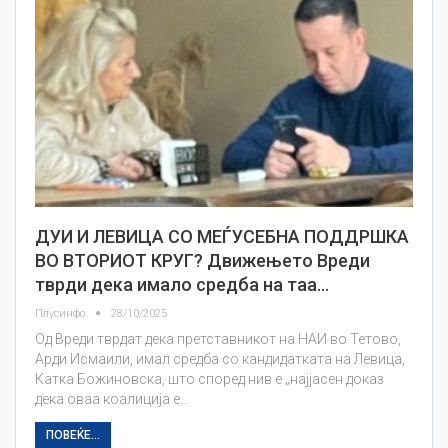
ДУИ И ЛЕВИЦА СО МЕЃУСЕБНА ПОДДРШКА
ВО ВТОРИОТ КРУГ? Движењето Вреди
тврди дека имало средба на таа…
Плусинфо
28/10/2025
Од Вреди тврдат дека претставникот на НАИ во Тетово,
Арди Исмаили, имал средба со кандидатката на Левица,
Катка Божиновска, што според нив е „најјасен доказ
дека оваа коалиција е…
ПОВЕЌЕ...