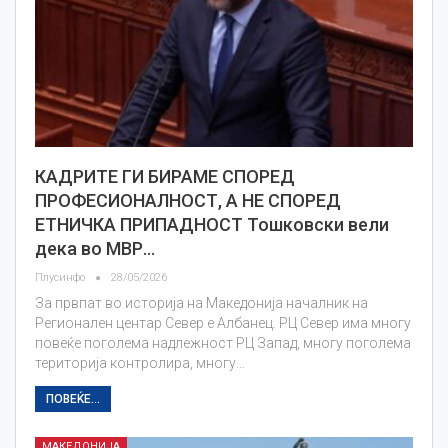
КАДРИТЕ ГИ БИРАМЕ СПОРЕД
ПРОФЕСИОНАЛНОСТ, А НЕ СПОРЕД
ЕТНИЧКА ПРИПАДНОСТ Тошковски вели
дека во МВР…
Плусинфо
28/05/2026
За првпат во историја на Македонија началник на
Регионален центар Север е Албанец. РЦ Север има многу
повеќе поголема надлежност РЦ Запад, многу поголема
територија контролира, многу…
ПОВЕЌЕ...
МАКЕДОНИЈА